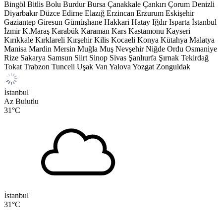
Bingöl
Bitlis
Bolu
Burdur
Bursa
Çanakkale
Çankırı
Çorum
Denizli
Diyarbakır
Düzce
Edirne
Elazığ
Erzincan
Erzurum
Eskişehir
Gaziantep
Giresun
Gümüşhane
Hakkari
Hatay
Iğdır
Isparta
İstanbul
İzmir
K.Maraş
Karabük
Karaman
Kars
Kastamonu
Kayseri
Kırıkkale
Kırklareli
Kırşehir
Kilis
Kocaeli
Konya
Kütahya
Malatya
Manisa
Mardin
Mersin
Muğla
Muş
Nevşehir
Niğde
Ordu
Osmaniye
Rize
Sakarya
Samsun
Siirt
Sinop
Sivas
Şanlıurfa
Şırnak
Tekirdağ
Tokat
Trabzon
Tunceli
Uşak
Van
Yalova
Yozgat
Zonguldak
İstanbul
Az Bulutlu
31
°C
İstanbul
31
°C