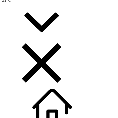
31
°C