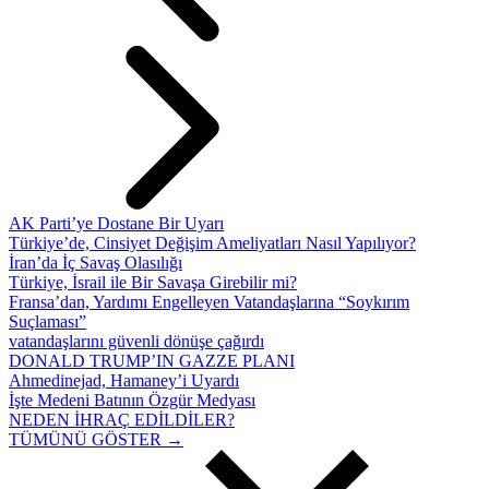
AK Parti’ye Dostane Bir Uyarı
Türkiye’de, Cinsiyet Değişim Ameliyatları Nasıl Yapılıyor?
İran’da İç Savaş Olasılığı
Türkiye, İsrail ile Bir Savaşa Girebilir mi?
Fransa’dan, Yardımı Engelleyen Vatandaşlarına “Soykırım
Suçlaması”
vatandaşlarını güvenli dönüşe çağırdı
DONALD TRUMP’IN GAZZE PLANI
Ahmedinejad, Hamaney’i Uyardı
İşte Medeni Batının Özgür Medyası
NEDEN İHRAÇ EDİLDİLER?
TÜMÜNÜ GÖSTER →