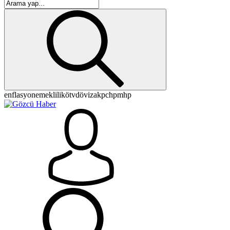
enflasyon
emeklilik
ötv
döviz
akp
chp
mhp