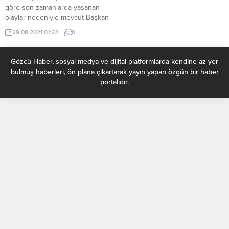
göre son zamanlarda yaşanan
olaylar nedeniyle mevcut Başkan
Biden’a desteğin giderek azaldığı
29.08.2021 01:22
0
gösterdi. ABD’de yapılan anketler
Ocak ayında göreve gelen ABD
Başkanı Joe Biden’a destek
Gözcü Haber, sosyal medya ve dijital platformlarda kendine az yer
oranlarının hızla düştüğünü
bulmuş haberleri, ön plana çıkartarak yayın yapan özgün bir haber
ortaya koydu. Anketler, Joe
portalıdır.
Biden’ın Donald Trump’ı
eleştirdiği ekonomi ve sağlık
konularındaki sorunlarda bir
ilerleme sağlanamaması üzerine
Afganistan’ın da...