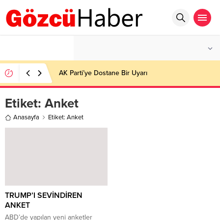
°C
İSTANBUL
AÇIK
AK Parti’ye Dostane Bir Uyarı
Etiket:
Anket
Anasayfa
Etiket: Anket
TRUMP’I SEVİNDİREN
ANKET
ABD’de yapılan yeni anketler