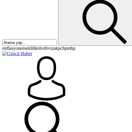
enflasyon
emeklilik
ötv
döviz
akp
chp
mhp