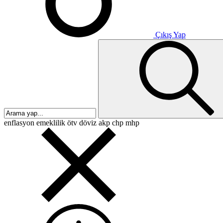
Çıkış Yap
enflasyon
emeklilik
ötv
döviz
akp
chp
mhp