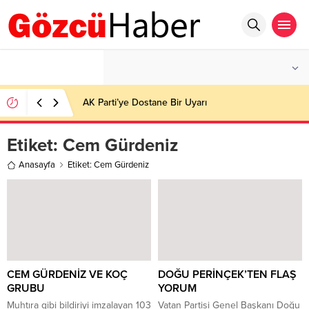
°C
İSTANBUL
AZ BULUTLU
AK Parti’ye Dostane Bir Uyarı
Etiket:
Cem Gürdeniz
Anasayfa
Etiket: Cem Gürdeniz
CEM GÜRDENİZ VE KOÇ
DOĞU PERİNÇEK’TEN FLAŞ
GRUBU
YORUM
Muhtıra gibi bildiriyi imzalayan 103
Vatan Partisi Genel Başkanı Doğu