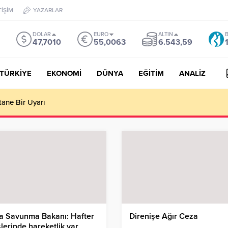
TİŞİM
YAZARLAR
DOLAR
EURO
ALTIN
B
47,7010
55,0063
6.543,59
TÜRKİYE
EKONOMİ
DÜNYA
EĞİTİM
ANALİZ
tane Bir Uyarı
a Savunma Bakanı: Hafter
Direnişe Ağır Ceza
slerinde hareketlik var