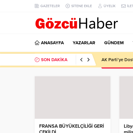
GAZETELER
SİTENE EKLE
ÜYELİK
İLE
ANASAYFA
YAZARLAR
GÜNDEM
SON DAKİKA
AK Parti’ye Dos
FRANSA BÜYÜKELÇİLİĞİ GERİ
Liby
ÇEKİLDİ
mili