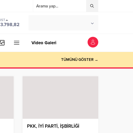
IST
°C
İSTANBUL
13.798,82
PARÇALI BULUTLU
Video Galeri
TÜMÜNÜ GÖSTER →
PKK, İYİ PARTİ, İŞBİRLİĞİ