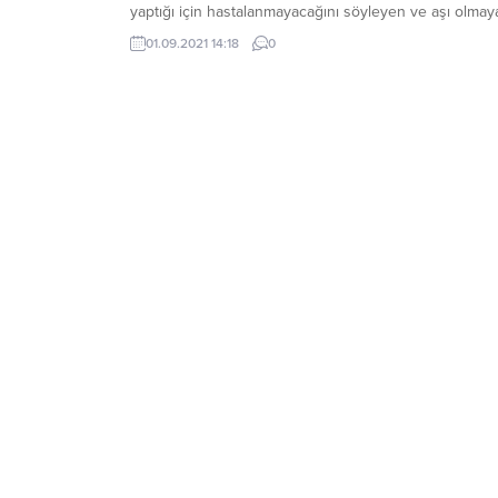
yaptığı için hastalanmayacağını söyleyen ve aşı olmay
İngiliz müzisyen Marcus Birks’ten kötü haber geldi.
01.09.2021 14:18
0
Marcus Birks, koronavirüs nedeniyle hayatını kaybetti.
Koronavirüs aşıları konusunda şüpheci davranan Mar
Birks, haftada beş gün spor yapıp sağlıklı beslendiği i
hastalığa yakalanmayacağını...