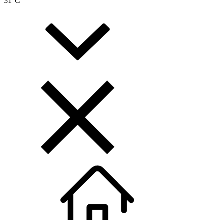
31
°C