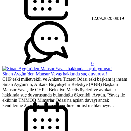
12.09.2020 08:19
0
Sinan Aygün’den Mansur Yavaş hakkında suç duyurusu!
CHP eski milletvekili ve Ankara Ticaret Odası eski başkanı iş insanı
Sinan Aygün'ün, Ankara Büyükşehir Belediye (ABB) Başkanı
Mansur Yavaş ile CHP'li Belediye Meclis üyeleri ve avukatlar
hakkında suç duyurusunda bulunduğu öğrenildi. Aygün, 'Yavaş ile
ekibinin TMMOB Mimarlar Odası'na açılan davayı ancak
kendilerine 25 milyon TL para verilirse bir üst mahkemeye...