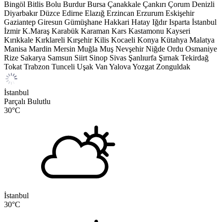
Bingöl
Bitlis
Bolu
Burdur
Bursa
Çanakkale
Çankırı
Çorum
Denizli
Diyarbakır
Düzce
Edirne
Elazığ
Erzincan
Erzurum
Eskişehir
Gaziantep
Giresun
Gümüşhane
Hakkari
Hatay
Iğdır
Isparta
İstanbul
İzmir
K.Maraş
Karabük
Karaman
Kars
Kastamonu
Kayseri
Kırıkkale
Kırklareli
Kırşehir
Kilis
Kocaeli
Konya
Kütahya
Malatya
Manisa
Mardin
Mersin
Muğla
Muş
Nevşehir
Niğde
Ordu
Osmaniye
Rize
Sakarya
Samsun
Siirt
Sinop
Sivas
Şanlıurfa
Şırnak
Tekirdağ
Tokat
Trabzon
Tunceli
Uşak
Van
Yalova
Yozgat
Zonguldak
İstanbul
Parçalı Bulutlu
30
°C
İstanbul
30
°C