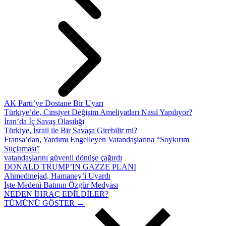
AK Parti’ye Dostane Bir Uyarı
Türkiye’de, Cinsiyet Değişim Ameliyatları Nasıl Yapılıyor?
İran’da İç Savaş Olasılığı
Türkiye, İsrail ile Bir Savaşa Girebilir mi?
Fransa’dan, Yardımı Engelleyen Vatandaşlarına “Soykırım
Suçlaması”
vatandaşlarını güvenli dönüşe çağırdı
DONALD TRUMP’IN GAZZE PLANI
Ahmedinejad, Hamaney’i Uyardı
İşte Medeni Batının Özgür Medyası
NEDEN İHRAÇ EDİLDİLER?
TÜMÜNÜ GÖSTER →