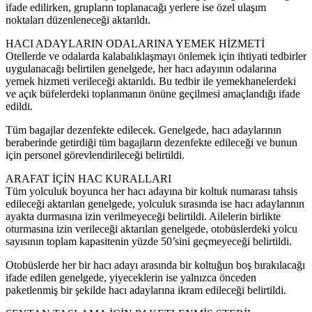
ifade edilirken, grupların toplanacağı yerlere ise özel ulaşım
noktaları düzenleneceği aktarıldı.
HACI ADAYLARIN ODALARINA YEMEK HİZMETİ
Otellerde ve odalarda kalabalıklaşmayı önlemek için ihtiyati tedbirler
uygulanacağı belirtilen genelgede, her hacı adayının odalarına
yemek hizmeti verileceği aktarıldı. Bu tedbir ile yemekhanelerdeki
ve açık büfelerdeki toplanmanın önüne geçilmesi amaçlandığı ifade
edildi.
Tüm bagajlar dezenfekte edilecek. Genelgede, hacı adaylarının
beraberinde getirdiği tüm bagajların dezenfekte edileceği ve bunun
için personel görevlendirileceği belirtildi.
ARAFAT İÇİN HAC KURALLARI
Tüm yolculuk boyunca her hacı adayına bir koltuk numarası tahsis
edileceği aktarılan genelgede, yolculuk sırasında ise hacı adaylarının
ayakta durmasına izin verilmeyeceği belirtildi. Ailelerin birlikte
oturmasına izin verileceği aktarılan genelgede, otobüslerdeki yolcu
sayısının toplam kapasitenin yüzde 50’sini geçmeyeceği belirtildi.
Otobüslerde her bir hacı adayı arasında bir koltuğun boş bırakılacağı
ifade edilen genelgede, yiyeceklerin ise yalnızca önceden
paketlenmiş bir şekilde hacı adaylarına ikram edileceği belirtildi.