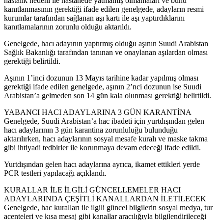
hastalık nedeni ile hastanede yatmamış olmamaları ve bunu
kanıtlanmasının gerektiği ifade edilen genelgede, adayların resmi
kurumlar tarafından sağlanan aşı kartı ile aşı yaptırdıklarını
kanıtlamalarının zorunlu olduğu aktarıldı.
Genelgede, hacı adayının yaptırmış olduğu aşının Suudi Arabistan
Sağlık Bakanlığı tarafından tanınan ve onaylanan aşılardan olması
gerektiği belirtildi.
Aşının 1’inci dozunun 13 Mayıs tarihine kadar yapılmış olması
gerektiği ifade edilen genelgede, aşının 2’nci dozunun ise Suudi
Arabistan’a gelmeden son 14 gün kala olunması gerektiği belirtildi.
YABANCI HACI ADAYLARINA 3 GÜN KARANTİNA
Genelgede, Suudi Arabistan’a hac ibadeti için yurtdışından gelen
hacı adaylarının 3 gün karantina zorunluluğu bulunduğu
aktarılırken, hacı adaylarının sosyal mesafe kuralı ve maske takma
gibi ihtiyadi tedbirler ile korunmaya devam edeceği ifade edildi.
Yurtdışından gelen hacı adaylarına ayrıca, ikamet ettikleri yerde
PCR testleri yapılacağı açıklandı.
KURALLAR İLE İLGİLİ GÜNCELLEMELER HACI
ADAYLARINDA ÇEŞİTLİ KANALLARDAN İLETİLECEK
Genelgede, hac kuralları ile ilgili güncel bilgilerin sosyal medya, tur
acenteleri ve kısa mesaj gibi kanallar aracılığıyla bilgilendirileceği