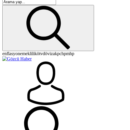
enflasyon
emeklilik
ötv
döviz
akp
chp
mhp