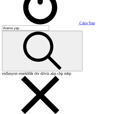
Çıkış Yap
enflasyon
emeklilik
ötv
döviz
akp
chp
mhp