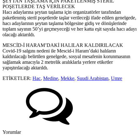
ŞEYTAN TAŞLAMA İÇİN PAKETLENMİŞ STERİL
POŞETLERDE TAŞ VERİLECEK
Hacı adaylarına şeytan taşlama için organizatörler tarafından
paketlenmiş steril poşetlerde taşlar verileceği ifade edilen genelgede,
hacı adaylarının şeytan taşlama bölgesine gidiş ve dönüşlerinde
toplam sayının 50’yi geçmeyeceği ve her katta eşit sayıda hacı adayı
olacağı aktarıldı.
MESCİD-İ HARAM’DAKİ HALILAR KALDIRILACAK
Covid-19 salgını nedeni ile Mescid-i Haram’daki halıların
kaldırılacağı belirtilen genelgede, sosyal mesafenin korunmasının
sağlamak amacıyla 2 metrelik aralıklarla yerlere etiketler
yapıştırılacağı aktarıldı.
ETİKETLER:
Hac
,
Medine
,
Mekke
,
Suudi Arabistan
,
Umre
Yorumlar