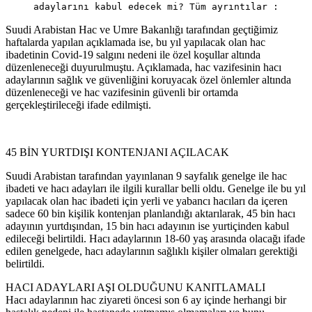
adaylarını kabul edecek mi? Tüm ayrıntılar :
Suudi Arabistan Hac ve Umre Bakanlığı tarafından geçtiğimiz
haftalarda yapılan açıklamada ise, bu yıl yapılacak olan hac
ibadetinin Covid-19 salgını nedeni ile özel koşullar altında
düzenleneceği duyurulmuştu. Açıklamada, hac vazifesinin hacı
adaylarının sağlık ve güvenliğini koruyacak özel önlemler altında
düzenleneceği ve hac vazifesinin güvenli bir ortamda
gerçekleştirileceği ifade edilmişti.
45 BİN YURTDIŞI KONTENJANI AÇILACAK
Suudi Arabistan tarafından yayınlanan 9 sayfalık genelge ile hac
ibadeti ve hacı adayları ile ilgili kurallar belli oldu. Genelge ile bu yıl
yapılacak olan hac ibadeti için yerli ve yabancı hacıları da içeren
sadece 60 bin kişilik kontenjan planlandığı aktarılarak, 45 bin hacı
adayının yurtdışından, 15 bin hacı adayının ise yurtiçinden kabul
edileceği belirtildi. Hacı adaylarının 18-60 yaş arasında olacağı ifade
edilen genelgede, hacı adaylarının sağlıklı kişiler olmaları gerektiği
belirtildi.
HACI ADAYLARI AŞI OLDUĞUNU KANITLAMALI
Hacı adaylarının hac ziyareti öncesi son 6 ay içinde herhangi bir