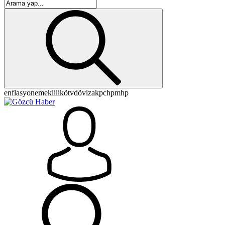
enflasyon
emeklilik
ötv
döviz
akp
chp
mhp