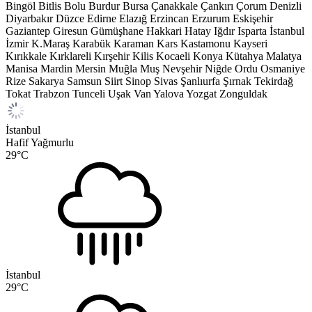
Bingöl
Bitlis
Bolu
Burdur
Bursa
Çanakkale
Çankırı
Çorum
Denizli
Diyarbakır
Düzce
Edirne
Elazığ
Erzincan
Erzurum
Eskişehir
Gaziantep
Giresun
Gümüşhane
Hakkari
Hatay
Iğdır
Isparta
İstanbul
İzmir
K.Maraş
Karabük
Karaman
Kars
Kastamonu
Kayseri
Kırıkkale
Kırklareli
Kırşehir
Kilis
Kocaeli
Konya
Kütahya
Malatya
Manisa
Mardin
Mersin
Muğla
Muş
Nevşehir
Niğde
Ordu
Osmaniye
Rize
Sakarya
Samsun
Siirt
Sinop
Sivas
Şanlıurfa
Şırnak
Tekirdağ
Tokat
Trabzon
Tunceli
Uşak
Van
Yalova
Yozgat
Zonguldak
İstanbul
Hafif Yağmurlu
29
°C
İstanbul
29
°C