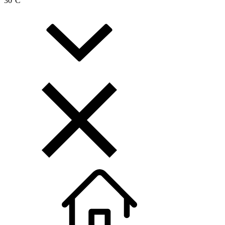
30
°C