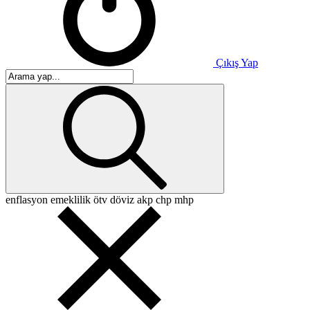
Çıkış Yap
enflasyon
emeklilik
ötv
döviz
akp
chp
mhp