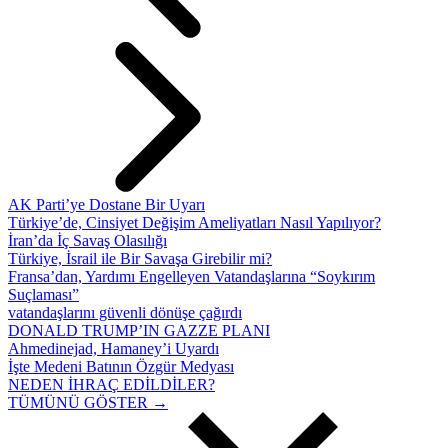
AK Parti’ye Dostane Bir Uyarı
Türkiye’de, Cinsiyet Değişim Ameliyatları Nasıl Yapılıyor?
İran’da İç Savaş Olasılığı
Türkiye, İsrail ile Bir Savaşa Girebilir mi?
Fransa’dan, Yardımı Engelleyen Vatandaşlarına “Soykırım
Suçlaması”
vatandaşlarını güvenli dönüşe çağırdı
DONALD TRUMP’IN GAZZE PLANI
Ahmedinejad, Hamaney’i Uyardı
İşte Medeni Batının Özgür Medyası
NEDEN İHRAÇ EDİLDİLER?
TÜMÜNÜ GÖSTER →