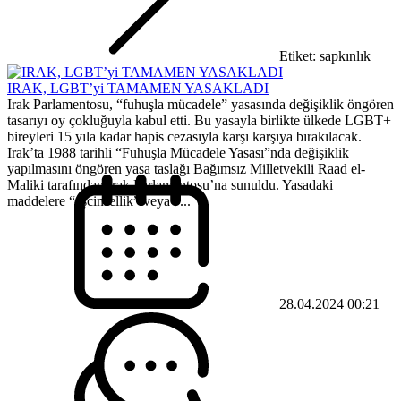
Etiket: sapkınlık
IRAK, LGBT’yi TAMAMEN YASAKLADI
Irak Parlamentosu, “fuhuşla mücadele” yasasında değişiklik öngören
tasarıyı oy çokluğuyla kabul etti. Bu yasayla birlikte ülkede LGBT+
bireyleri 15 yıla kadar hapis cezasıyla karşı karşıya bırakılacak.
Irak’ta 1988 tarihli “Fuhuşla Mücadele Yasası”nda değişiklik
yapılmasını öngören yasa taslağı Bağımsız Milletvekili Raad el-
Maliki tarafından Irak Parlamentosu’na sunuldu. Yasadaki
maddelere “eşcinsellik” veya ”...
28.04.2024 00:21