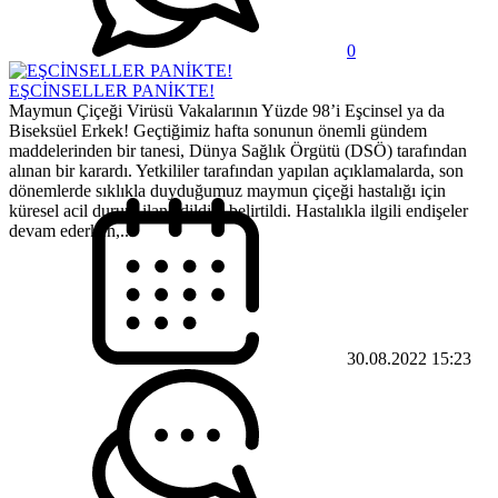
0
EŞCİNSELLER PANİKTE!
Maymun Çiçeği Virüsü Vakalarının Yüzde 98’i Eşcinsel ya da
Biseksüel Erkek! Geçtiğimiz hafta sonunun önemli gündem
maddelerinden bir tanesi, Dünya Sağlık Örgütü (DSÖ) tarafından
alınan bir karardı. Yetkililer tarafından yapılan açıklamalarda, son
dönemlerde sıklıkla duyduğumuz maymun çiçeği hastalığı için
küresel acil durum ilan edildiği belirtildi. Hastalıkla ilgili endişeler
devam ederken,...
30.08.2022 15:23