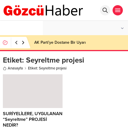
°C
İSTANBUL
AZ BULUTLU
AK Parti’ye Dostane Bir Uyarı
Etiket:
Seyreltme projesi
Anasayfa
Etiket: Seyreltme projesi
SURİYELİLERE, UYGULANAN
“Seyreltme” PROJESİ
NEDİR?