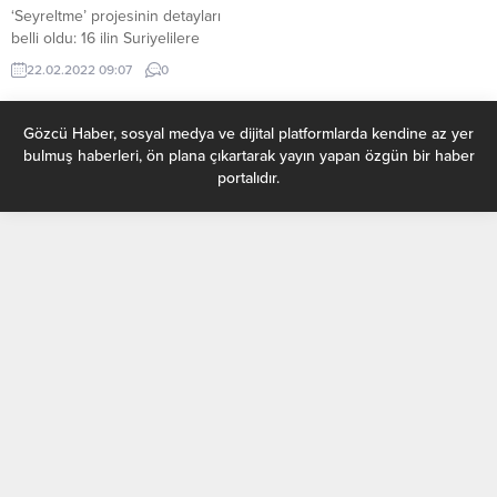
‘Seyreltme’ projesinin detayları
belli oldu: 16 ilin Suriyelilere
kapatıldığı projenin genel hatları
22.02.2022 09:07
0
şu şekilde: Hürriyet yazarı Hande
Fırat, İçişleri Bakanı Süleyman
Soylu, medyanın Ankara
Gözcü Haber, sosyal medya ve dijital platformlarda kendine az yer
temsilcileri ile buluşmasında,
bulmuş haberleri, ön plana çıkartarak yayın yapan özgün bir haber
Suriyelilerin Türkiye nüfusun
portalıdır.
demografik yapısını bozmaması
için uygulanan “Seyreltme”
projesinin detaylarını anlattı.
İçişleri Bakanlığı, Ankara
Altındağ’da yabancıların mekansal
yoğunlaşmasını önlemek için
‘seyreltme’ projesi...