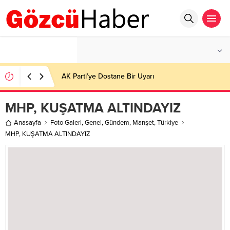
°C
İSTANBUL
PARÇALI BULUTLU
AK Parti’ye Dostane Bir Uyarı
MHP, KUŞATMA ALTINDAYIZ
Anasayfa
Foto Galeri
,
Genel
,
Gündem
,
Manşet
,
Türkiye
MHP, KUŞATMA ALTINDAYIZ