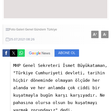
Foto Galeri
Genel
Gündem
Türkiye
A
A
+
-
25.07.2021 08:26
ABONE OL
MHP Genel Sekreteri İsmet Büyükataman,
"Türkiye Cumhuriyeti devleti, tarihin
hiçbir döneminde olmayan ölçüde her
alanda ve her anlamda çok ciddi bir
kuşatmayla bugün karşı karşıyadır. Ne
pahasına olursa olsun bu kuşatmayı
yarmak zorundayız" dedi.