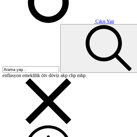
Çıkış Yap
enflasyon
emeklilik
ötv
döviz
akp
chp
mhp