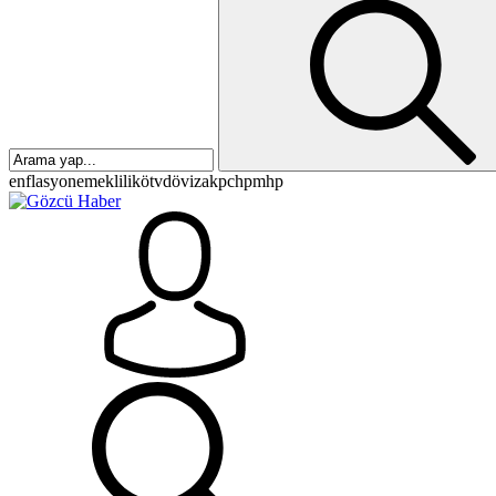
enflasyon
emeklilik
ötv
döviz
akp
chp
mhp