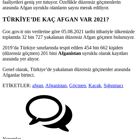
faaliyetleri geniş yer tutuyor. Özellikle düzensiz göçmenlerin
arasında Afgan uyruklu olanların sayısı merak ediliyor.
TÜRKİYE’DE KAÇ AFGAN VAR 2021?
Goc.gov.tr nin verilerine göre 05.08.2021 tarihi itibariyle ülkemizde
toplamda 32 bin 727 yakalanan düzensiz Afgan göçmen bulunuyor.
2019’da Türkiye sınırlarında tespit edilen 454 bin 662 kişiden
(düzensiz göçmen) 201 bini
Afganistan
uyruklu olarak kayıtları
arasında yer alıyor.
Genel olarak, Türkiye’de yakalanan düzensiz göçmenler arasında
Afganlar birinci.
ETİKETLER:
afgan
,
Afganistan
,
Göçmen
,
Kaçak
,
Sığınmacı
Yorumlar