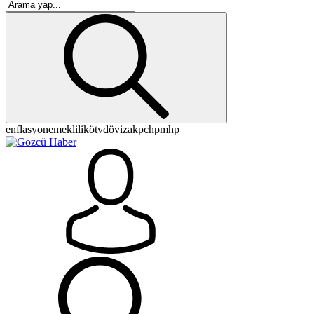
enflasyon
emeklilik
ötv
döviz
akp
chp
mhp