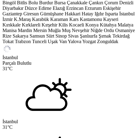
Bingöl
Bitlis
Bolu
Burdur
Bursa
Çanakkale
Çankırı
Çorum
Denizli
Diyarbakır
Düzce
Edirne
Elazığ
Erzincan
Erzurum
Eskişehir
Gaziantep
Giresun
Gümüşhane
Hakkari
Hatay
Iğdır
Isparta
İstanbul
İzmir
K.Maraş
Karabük
Karaman
Kars
Kastamonu
Kayseri
Kırıkkale
Kırklareli
Kırşehir
Kilis
Kocaeli
Konya
Kütahya
Malatya
Manisa
Mardin
Mersin
Muğla
Muş
Nevşehir
Niğde
Ordu
Osmaniye
Rize
Sakarya
Samsun
Siirt
Sinop
Sivas
Şanlıurfa
Şırnak
Tekirdağ
Tokat
Trabzon
Tunceli
Uşak
Van
Yalova
Yozgat
Zonguldak
İstanbul
Parçalı Bulutlu
31
°C
İstanbul
31
°C