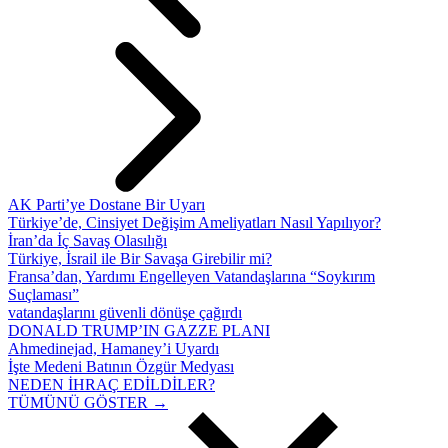
AK Parti’ye Dostane Bir Uyarı
Türkiye’de, Cinsiyet Değişim Ameliyatları Nasıl Yapılıyor?
İran’da İç Savaş Olasılığı
Türkiye, İsrail ile Bir Savaşa Girebilir mi?
Fransa’dan, Yardımı Engelleyen Vatandaşlarına “Soykırım
Suçlaması”
vatandaşlarını güvenli dönüşe çağırdı
DONALD TRUMP’IN GAZZE PLANI
Ahmedinejad, Hamaney’i Uyardı
İşte Medeni Batının Özgür Medyası
NEDEN İHRAÇ EDİLDİLER?
TÜMÜNÜ GÖSTER →