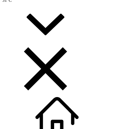
31
°C