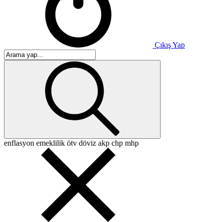
Çıkış Yap
enflasyon
emeklilik
ötv
döviz
akp
chp
mhp