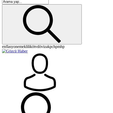
enflasyon
emeklilik
ötv
döviz
akp
chp
mhp