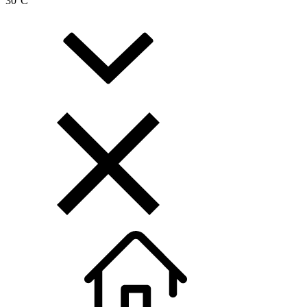
30
°C