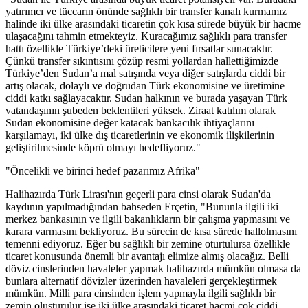
yatırımcı ve tüccarın önünde sağlıklı bir transfer kanalı kurmamız
halinde iki ülke arasındaki ticaretin çok kısa sürede büyük bir hacme
ulaşacağını tahmin etmekteyiz. Kuracağımız sağlıklı para transfer
hattı özellikle Türkiye’deki üreticilere yeni fırsatlar sunacaktır.
Çünkü transfer sıkıntısını çözüp resmi yollardan hallettiğimizde
Türkiye’den Sudan’a mal satışında veya diğer satışlarda ciddi bir
artış olacak, dolaylı ve doğrudan Türk ekonomisine ve üretimine
ciddi katkı sağlayacaktır. Sudan halkının ve burada yaşayan Türk
vatandaşının şubeden beklentileri yüksek. Ziraat katılım olarak
Sudan ekonomisine değer katacak bankacılık ihtiyaçlarını
karşılamayı, iki ülke dış ticaretlerinin ve ekonomik ilişkilerinin
geliştirilmesinde köprü olmayı hedefliyoruz."
"Öncelikli ve birinci hedef pazarımız Afrika"
Halihazırda Türk Lirası'nın geçerli para cinsi olarak Sudan'da
kaydının yapılmadığından bahseden Erçetin, "Bununla ilgili iki
merkez bankasının ve ilgili bakanlıkların bir çalışma yapmasını ve
karara varmasını bekliyoruz. Bu sürecin de kısa sürede hallolmasını
temenni ediyoruz. Eğer bu sağlıklı bir zemine oturtulursa özellikle
ticaret konusunda önemli bir avantajı elimize almış olacağız. Belli
döviz cinslerinden havaleler yapmak halihazırda mümkün olmasa da
bunlara alternatif dövizler üzerinden havaleleri gerçekleştirmek
mümkün. Milli para cinsinden işlem yapmayla ilgili sağlıklı bir
zemin oluşturulur ise iki ülke arasındaki ticaret hacmi çok ciddi