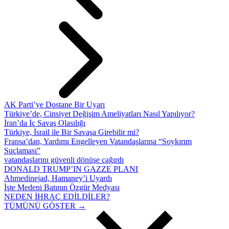
AK Parti’ye Dostane Bir Uyarı
Türkiye’de, Cinsiyet Değişim Ameliyatları Nasıl Yapılıyor?
İran’da İç Savaş Olasılığı
Türkiye, İsrail ile Bir Savaşa Girebilir mi?
Fransa’dan, Yardımı Engelleyen Vatandaşlarına “Soykırım
Suçlaması”
vatandaşlarını güvenli dönüşe çağırdı
DONALD TRUMP’IN GAZZE PLANI
Ahmedinejad, Hamaney’i Uyardı
İşte Medeni Batının Özgür Medyası
NEDEN İHRAÇ EDİLDİLER?
TÜMÜNÜ GÖSTER →