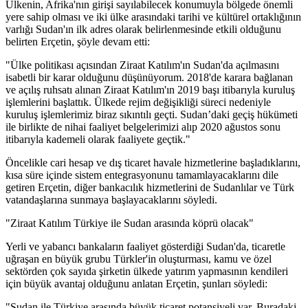
Ülkenin, Afrika'nın girişi sayılabilecek konumuyla bölgede önemli
yere sahip olması ve iki ülke arasındaki tarihi ve kültürel ortaklığının
varlığı Sudan'ın ilk adres olarak belirlenmesinde etkili olduğunu
belirten Erçetin, şöyle devam etti:
"Ülke politikası açısından Ziraat Katılım'ın Sudan'da açılmasını
isabetli bir karar olduğunu düşünüyorum. 2018'de karara bağlanan
ve açılış ruhsatı alınan Ziraat Katılım'ın 2019 başı itibarıyla kuruluş
işlemlerini başlattık. Ülkede rejim değişikliği süreci nedeniyle
kuruluş işlemlerimiz biraz sıkıntılı geçti. Sudan’daki geçiş hükümeti
ile birlikte de nihai faaliyet belgelerimizi alıp 2020 ağustos sonu
itibarıyla kademeli olarak faaliyete geçtik."
Öncelikle cari hesap ve dış ticaret havale hizmetlerine başladıklarını,
kısa süre içinde sistem entegrasyonunu tamamlayacaklarını dile
getiren Erçetin, diğer bankacılık hizmetlerini de Sudanlılar ve Türk
vatandaşlarına sunmaya başlayacaklarını söyledi.
"Ziraat Katılım Türkiye ile Sudan arasında köprü olacak"
Yerli ve yabancı bankaların faaliyet gösterdiği Sudan'da, ticaretle
uğraşan en büyük grubu Türkler'in oluşturması, kamu ve özel
sektörden çok sayıda şirketin ülkede yatırım yapmasının kendileri
için büyük avantaj olduğunu anlatan Erçetin, şunları söyledi:
"Sudan ile Türkiye arasında büyük ticaret potansiyeli var. Buradaki