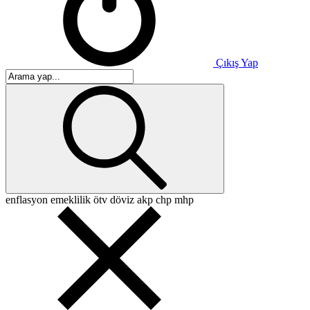
Çıkış Yap
enflasyon
emeklilik
ötv
döviz
akp
chp
mhp