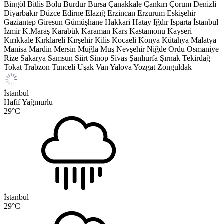
Bingöl
Bitlis
Bolu
Burdur
Bursa
Çanakkale
Çankırı
Çorum
Denizli
Diyarbakır
Düzce
Edirne
Elazığ
Erzincan
Erzurum
Eskişehir
Gaziantep
Giresun
Gümüşhane
Hakkari
Hatay
Iğdır
Isparta
İstanbul
İzmir
K.Maraş
Karabük
Karaman
Kars
Kastamonu
Kayseri
Kırıkkale
Kırklareli
Kırşehir
Kilis
Kocaeli
Konya
Kütahya
Malatya
Manisa
Mardin
Mersin
Muğla
Muş
Nevşehir
Niğde
Ordu
Osmaniye
Rize
Sakarya
Samsun
Siirt
Sinop
Sivas
Şanlıurfa
Şırnak
Tekirdağ
Tokat
Trabzon
Tunceli
Uşak
Van
Yalova
Yozgat
Zonguldak
İstanbul
Hafif Yağmurlu
29
°C
İstanbul
29
°C