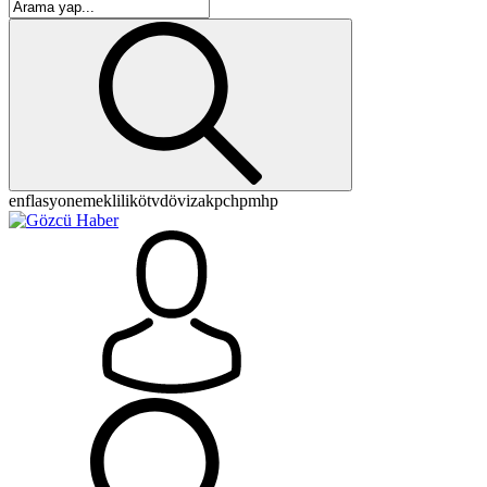
enflasyon
emeklilik
ötv
döviz
akp
chp
mhp