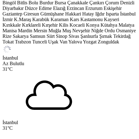
Bingöl
Bitlis
Bolu
Burdur
Bursa
Çanakkale
Çankırı
Çorum
Denizli
Diyarbakır
Düzce
Edirne
Elazığ
Erzincan
Erzurum
Eskişehir
Gaziantep
Giresun
Gümüşhane
Hakkari
Hatay
Iğdır
Isparta
İstanbul
İzmir
K.Maraş
Karabük
Karaman
Kars
Kastamonu
Kayseri
Kırıkkale
Kırklareli
Kırşehir
Kilis
Kocaeli
Konya
Kütahya
Malatya
Manisa
Mardin
Mersin
Muğla
Muş
Nevşehir
Niğde
Ordu
Osmaniye
Rize
Sakarya
Samsun
Siirt
Sinop
Sivas
Şanlıurfa
Şırnak
Tekirdağ
Tokat
Trabzon
Tunceli
Uşak
Van
Yalova
Yozgat
Zonguldak
İstanbul
Az Bulutlu
31
°C
İstanbul
31
°C