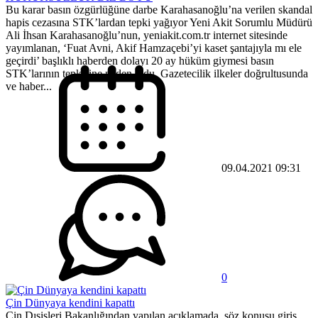
Bu karar basın özgürlüğüne darbe Karahasanoğlu’na verilen skandal
hapis cezasına STK’lardan tepki yağıyor Yeni Akit Sorumlu Müdürü
Ali İhsan Karahasanoğlu’nun, yeniakit.com.tr internet sitesinde
yayımlanan, ‘Fuat Avni, Akif Hamzaçebi’yi kaset şantajıyla mı ele
geçirdi’ başlıklı haberden dolayı 20 ay hüküm giymesi basın
STK’larının tepkisine neden oldu. Gazetecilik ilkeler doğrultusunda
ve haber...
09.04.2021 09:31
0
Çin Dünyaya kendini kapattı
Çin Dışişleri Bakanlığından yapılan açıklamada, söz konusu giriş