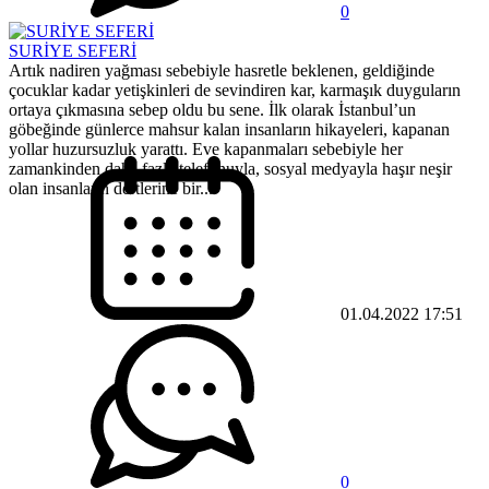
0
SURİYE SEFERİ
Artık nadiren yağması sebebiyle hasretle beklenen, geldiğinde
çocuklar kadar yetişkinleri de sevindiren kar, karmaşık duyguların
ortaya çıkmasına sebep oldu bu sene. İlk olarak İstanbul’un
göbeğinde günlerce mahsur kalan insanların hikayeleri, kapanan
yollar huzursuzluk yarattı. Eve kapanmaları sebebiyle her
zamankinden daha fazla telefonuyla, sosyal medyayla haşır neşir
olan insanların dertlerine bir...
01.04.2022 17:51
0