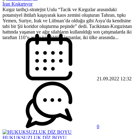
İran Kışkırtıyor
Kırgız tarihçi-stratejist Uulu “Tacik ve Kırgızlar arasındaki
potansiyel ihtilafı kaşıyarak kaos zemini oluşturan Tahran, tıpkı
Yemen, Suriye, Irak ve Lübnan’da olduğu gibi Asya’da kendisine
tabi bir Şii koridor oluşturma peşinde” dedi. Tacikistan-Kırgızistan
hattında yaşanan ve ağır silahların kullanıldığı son çatışmalarda iki
taraftan 110’u aşkın kişi öldü. Uzmanlar, iki ülke arasında...
21.09.2022 12:32
0
HUKUKSUZLUK DİZ BOYU