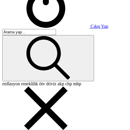
Çıkış Yap
enflasyon
emeklilik
ötv
döviz
akp
chp
mhp