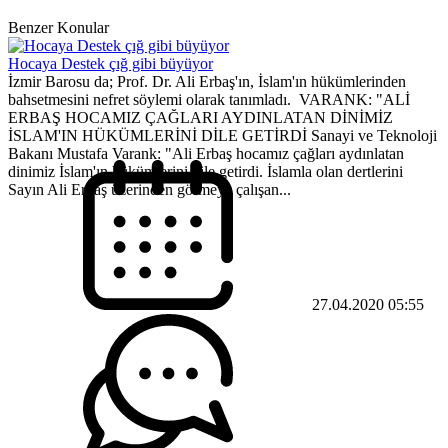
Benzer Konular
Hocaya Destek çığ gibi büyüyor
İzmir Barosu da; Prof. Dr. Ali Erbaş'ın, İslam'ın hükümlerinden
bahsetmesini nefret söylemi olarak tanımladı. VARANK: "ALİ
ERBAŞ HOCAMIZ ÇAĞLARI AYDINLATAN DİNİMİZ
İSLAM'IN HÜKÜMLERİNİ DİLE GETİRDİ Sanayi ve Teknoloji
Bakanı Mustafa Varank: "Ali Erbaş hocamız çağları aydınlatan
dinimiz İslam'ın hükümlerini dile getirdi. İslamla olan dertlerini
Sayın Ali Erbaş üzerinden görmeye çalışan...
27.04.2020 05:55