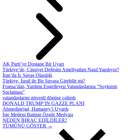
AK Parti’ye Dostane Bir Uyarı
Türkiye’de, Cinsiyet Değişim Ameliyatları Nasıl Yapılıyor?
İran’da İç Savaş Olasılığı
Türkiye, İsrail ile Bir Savaşa Girebilir mi?
Fransa’dan, Yardımı Engelleyen Vatandaşlarına “Soykırım
Suçlaması”
vatandaşlarını güvenli dönüşe çağırdı
DONALD TRUMP’IN GAZZE PLANI
Ahmedinejad, Hamaney’i Uyardı
İşte Medeni Batının Özgür Medyası
NEDEN İHRAÇ EDİLDİLER?
TÜMÜNÜ GÖSTER →