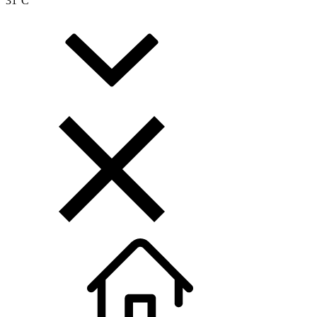
31
°C