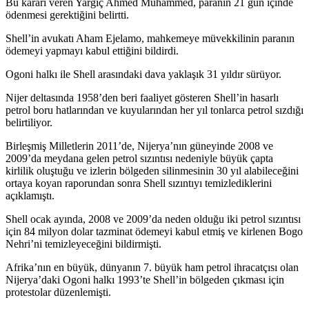
Bu kararı veren Yargıç Ahmed Muhammed, paranın 21 gün içinde
ödenmesi gerektiğini belirtti.
Shell’in avukatı Aham Ejelamo, mahkemeye müvekkilinin paranın
ödemeyi yapmayı kabul ettiğini bildirdi.
Ogoni halkı ile Shell arasındaki dava yaklaşık 31 yıldır sürüyor.
Nijer deltasında 1958’den beri faaliyet gösteren Shell’in hasarlı
petrol boru hatlarından ve kuyularından her yıl tonlarca petrol sızdığı
belirtiliyor.
Birleşmiş Milletlerin 2011’de, Nijerya’nın güneyinde 2008 ve
2009’da meydana gelen petrol sızıntısı nedeniyle büyük çapta
kirlilik oluştuğu ve izlerin bölgeden silinmesinin 30 yıl alabileceğini
ortaya koyan raporundan sonra Shell sızıntıyı temizlediklerini
açıklamıştı.
Shell ocak ayında, 2008 ve 2009’da neden olduğu iki petrol sızıntısı
için 84 milyon dolar tazminat ödemeyi kabul etmiş ve kirlenen Bogo
Nehri’ni temizleyeceğini bildirmişti.
Afrika’nın en büyük, dünyanın 7. büyük ham petrol ihracatçısı olan
Nijerya’daki Ogoni halkı 1993’te Shell’in bölgeden çıkması için
protestolar düzenlemişti.