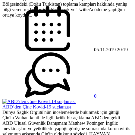
Bölgesindeki (Doğu Türkistan) toplama kampları hakkında yanlış
bilgi veren reklamlar için Facebook ve Twitter'a ödeme yaptığını
ortaya koydu....
05.11.2019 20:19
0
ABD’den Çine Kovid-19 suçlaması
Dünya Sağlık Örgütü'nün incelemelerde bulunmak için gittiği
Çin'in Wuhan kenti ile ilgili kritik bir açıklama ABD'den geldi.
ABD Ulusal Güvenlik Danışmanı Matthew Pottinger, İngiliz
mevkidaşları ve yetkililerle yaptığı görüşme sonrasında koronavirüs
salgınının arkasında Çin'in olduğunu söyledi. HAYVAN