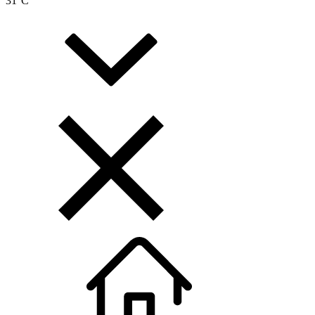
31
°C