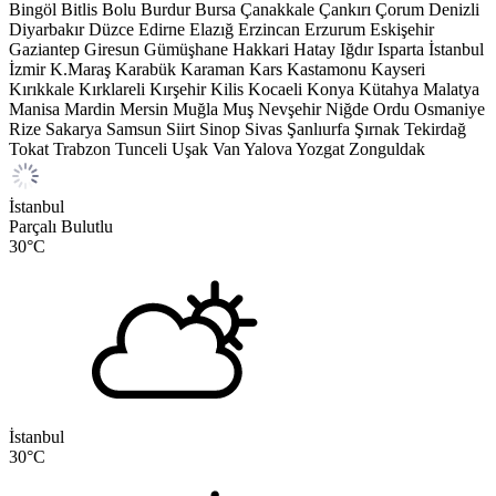
Bingöl
Bitlis
Bolu
Burdur
Bursa
Çanakkale
Çankırı
Çorum
Denizli
Diyarbakır
Düzce
Edirne
Elazığ
Erzincan
Erzurum
Eskişehir
Gaziantep
Giresun
Gümüşhane
Hakkari
Hatay
Iğdır
Isparta
İstanbul
İzmir
K.Maraş
Karabük
Karaman
Kars
Kastamonu
Kayseri
Kırıkkale
Kırklareli
Kırşehir
Kilis
Kocaeli
Konya
Kütahya
Malatya
Manisa
Mardin
Mersin
Muğla
Muş
Nevşehir
Niğde
Ordu
Osmaniye
Rize
Sakarya
Samsun
Siirt
Sinop
Sivas
Şanlıurfa
Şırnak
Tekirdağ
Tokat
Trabzon
Tunceli
Uşak
Van
Yalova
Yozgat
Zonguldak
İstanbul
Parçalı Bulutlu
30
°C
İstanbul
30
°C