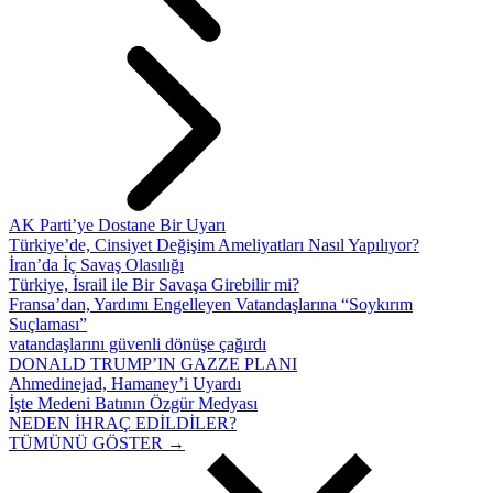
AK Parti’ye Dostane Bir Uyarı
Türkiye’de, Cinsiyet Değişim Ameliyatları Nasıl Yapılıyor?
İran’da İç Savaş Olasılığı
Türkiye, İsrail ile Bir Savaşa Girebilir mi?
Fransa’dan, Yardımı Engelleyen Vatandaşlarına “Soykırım
Suçlaması”
vatandaşlarını güvenli dönüşe çağırdı
DONALD TRUMP’IN GAZZE PLANI
Ahmedinejad, Hamaney’i Uyardı
İşte Medeni Batının Özgür Medyası
NEDEN İHRAÇ EDİLDİLER?
TÜMÜNÜ GÖSTER →