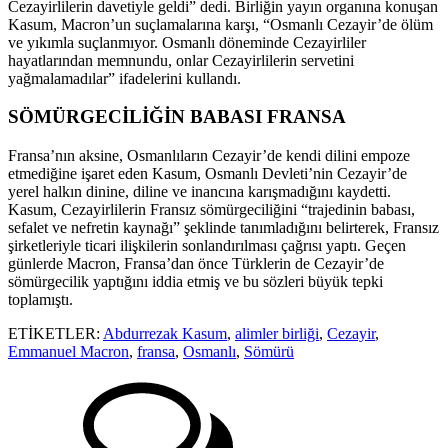
Cezayirlilerin davetiyle geldi” dedi. Birliğin yayın organına konuşan
Kasum, Macron’un suçlamalarına karşı, “Osmanlı Cezayir’de ölüm
ve yıkımla suçlanmıyor. Osmanlı döneminde Cezayirliler
hayatlarından memnundu, onlar Cezayirlilerin servetini
yağmalamadılar” ifadelerini kullandı.
SÖMÜRGECİLİĞİN BABASI FRANSA
Fransa’nın aksine, Osmanlıların Cezayir’de kendi dilini empoze
etmediğine işaret eden Kasum, Osmanlı Devleti’nin Cezayir’de
yerel halkın dinine, diline ve inancına karışmadığını kaydetti.
Kasum, Cezayirlilerin Fransız sömürgeciliğini “trajedinin babası,
sefalet ve nefretin kaynağı” şeklinde tanımladığını belirterek, Fransız
şirketleriyle ticari ilişkilerin sonlandırılması çağrısı yaptı. Geçen
günlerde Macron, Fransa’dan önce Türklerin de Cezayir’de
sömürgecilik yaptığını iddia etmiş ve bu sözleri büyük tepki
toplamıştı.
ETİKETLER:
Abdurrezak Kasum
,
alimler birliği
,
Cezayir
,
Emmanuel Macron
,
fransa
,
Osmanlı
,
Sömürü