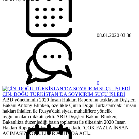
08.01.2020 03:38
0
ÇİN, DOĞU TÜRKİSTAN’DA SOYKIRIM SUÇU İŞLEDİ
ABD yönetiminin 2020 İnsan Hakları Raporu'nu açıklayan Dışişleri
Bakanı Antony Blinken, özellikle Çin'in Doğu Türkistan'daki ' insan
hakları ihlalleri ile Rusya'daki siyasi muhaliflere yönelik
uygulamalara dikkati çekti. ABD Dışişleri Bakanı Blinken,
Bakanlıkta düzenlediği basın toplantısı ile ülkesinin 2020 İnsan
Hakları Raporu’nu kamuoyuna açıkladı. ‘ÇOK FAZLA İNSAN
ACIMASIZ KOŞULLAR ALTINDA ACI...