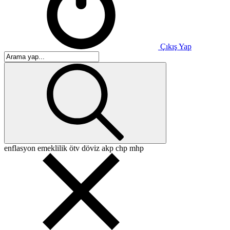
Çıkış Yap
enflasyon
emeklilik
ötv
döviz
akp
chp
mhp