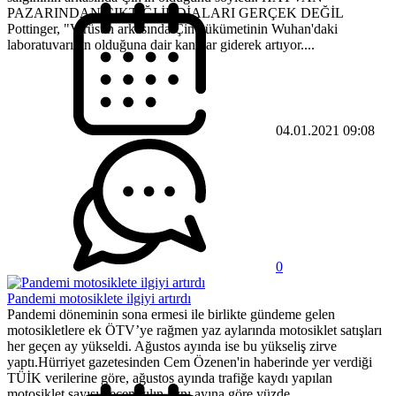
PAZARINDAN ÇIKTIĞI İDDİALARI GERÇEK DEĞİL
Pottinger, "Virüsün arkasında Çin hükümetinin Wuhan'daki
laboratuvarının olduğuna dair kanıtlar giderek artıyor....
04.01.2021 09:08
0
Pandemi motosiklete ilgiyi artırdı
Pandemi döneminin sona ermesi ile birlikte gündeme gelen
motosikletlere ek ÖTV’ye rağmen yaz aylarında motosiklet satışları
her geçen ay yükseldi. Ağustos ayında ise bu yükseliş zirve
yaptı.Hürriyet gazetesinden Cem Özenen'in haberinde yer verdiği
TÜİK verilerine göre, ağustos ayında trafiğe kaydı yapılan
motosiklet sayısı geçen yılın aynı ayına göre yüzde...