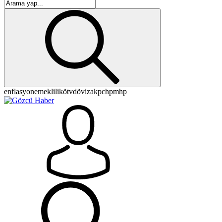
enflasyon
emeklilik
ötv
döviz
akp
chp
mhp