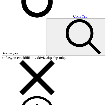
Çıkış Yap
enflasyon
emeklilik
ötv
döviz
akp
chp
mhp