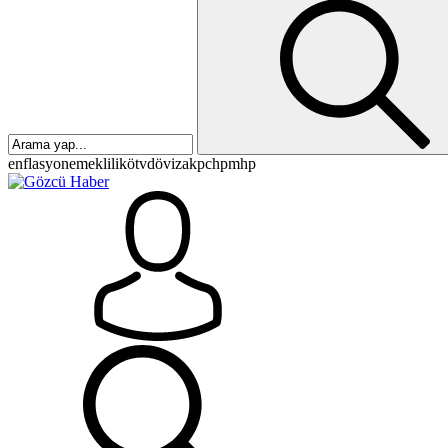
enflasyon
emeklilik
ötv
döviz
akp
chp
mhp