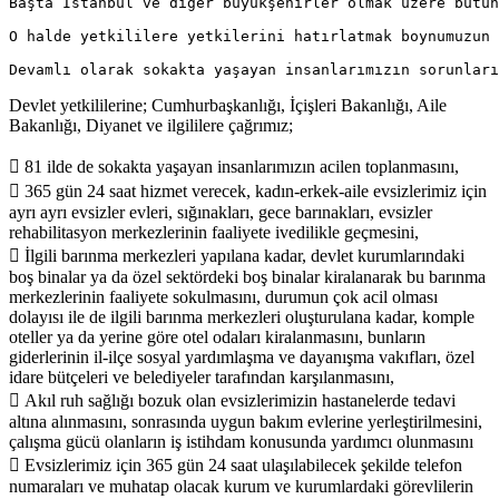
Başta İstanbul ve diğer büyükşehirler olmak üzere bütün
O halde yetkililere yetkilerini hatırlatmak boynumuzun 
Devamlı olarak sokakta yaşayan insanlarımızın sorunları
Devlet yetkililerine; Cumhurbaşkanlığı, İçişleri Bakanlığı, Aile
Bakanlığı, Diyanet ve ilgililere çağrımız;
 81 ilde de sokakta yaşayan insanlarımızın acilen toplanmasını,
 365 gün 24 saat hizmet verecek, kadın-erkek-aile evsizlerimiz için
ayrı ayrı evsizler evleri, sığınakları, gece barınakları, evsizler
rehabilitasyon merkezlerinin faaliyete ivedilikle geçmesini,
 İlgili barınma merkezleri yapılana kadar, devlet kurumlarındaki
boş binalar ya da özel sektördeki boş binalar kiralanarak bu barınma
merkezlerinin faaliyete sokulmasını, durumun çok acil olması
dolayısı ile de ilgili barınma merkezleri oluşturulana kadar, komple
oteller ya da yerine göre otel odaları kiralanmasını, bunların
giderlerinin il-ilçe sosyal yardımlaşma ve dayanışma vakıfları, özel
idare bütçeleri ve belediyeler tarafından karşılanmasını,
 Akıl ruh sağlığı bozuk olan evsizlerimizin hastanelerde tedavi
altına alınmasını, sonrasında uygun bakım evlerine yerleştirilmesini,
çalışma gücü olanların iş istihdam konusunda yardımcı olunmasını
 Evsizlerimiz için 365 gün 24 saat ulaşılabilecek şekilde telefon
numaraları ve muhatap olacak kurum ve kurumlardaki görevlilerin