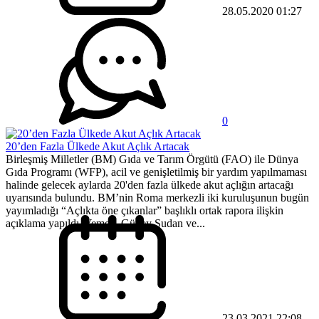
28.05.2020 01:27
0
20’den Fazla Ülkede Akut Açlık Artacak
Birleşmiş Milletler (BM) Gıda ve Tarım Örgütü (FAO) ile Dünya
Gıda Programı (WFP), acil ve genişletilmiş bir yardım yapılmaması
halinde gelecek aylarda 20'den fazla ülkede akut açlığın artacağı
uyarısında bulundu. BM’nin Roma merkezli iki kuruluşunun bugün
yayımladığı “Açlıkta öne çıkanlar” başlıklı ortak rapora ilişkin
açıklama yapıldı. Yemen, Güney Sudan ve...
23.03.2021 22:08