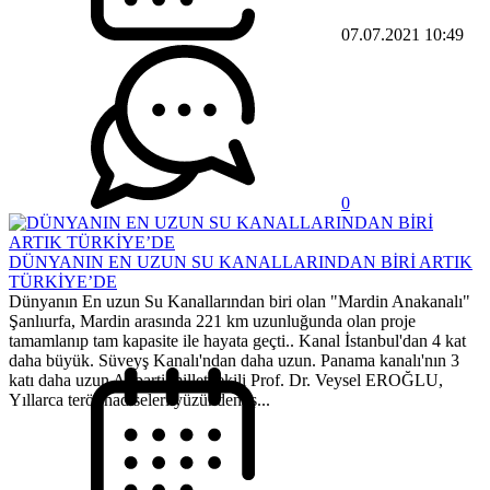
07.07.2021 10:49
0
DÜNYANIN EN UZUN SU KANALLARINDAN BİRİ ARTIK
TÜRKİYE’DE
Dünyanın En uzun Su Kanallarından biri olan "Mardin Anakanalı"
Şanlıurfa, Mardin arasında 221 km uzunluğunda olan proje
tamamlanıp tam kapasite ile hayata geçti.. Kanal İstanbul'dan 4 kat
daha büyük. Süveyş Kanalı'ndan daha uzun. Panama kanalı'nın 3
katı daha uzun Akparti milletvekili Prof. Dr. Veysel EROĞLU,
Yıllarca terör hadiseleri yüzünden iş...