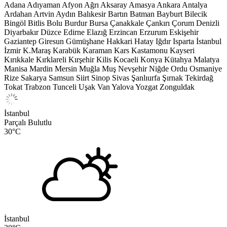
Adana
Adıyaman
Afyon
Ağrı
Aksaray
Amasya
Ankara
Antalya
Ardahan
Artvin
Aydın
Balıkesir
Bartın
Batman
Bayburt
Bilecik
Bingöl
Bitlis
Bolu
Burdur
Bursa
Çanakkale
Çankırı
Çorum
Denizli
Diyarbakır
Düzce
Edirne
Elazığ
Erzincan
Erzurum
Eskişehir
Gaziantep
Giresun
Gümüşhane
Hakkari
Hatay
Iğdır
Isparta
İstanbul
İzmir
K.Maraş
Karabük
Karaman
Kars
Kastamonu
Kayseri
Kırıkkale
Kırklareli
Kırşehir
Kilis
Kocaeli
Konya
Kütahya
Malatya
Manisa
Mardin
Mersin
Muğla
Muş
Nevşehir
Niğde
Ordu
Osmaniye
Rize
Sakarya
Samsun
Siirt
Sinop
Sivas
Şanlıurfa
Şırnak
Tekirdağ
Tokat
Trabzon
Tunceli
Uşak
Van
Yalova
Yozgat
Zonguldak
İstanbul
Parçalı Bulutlu
30
°C
İstanbul