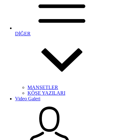
DİĞER
MANŞETLER
KÖŞE YAZILARI
Video Galeri