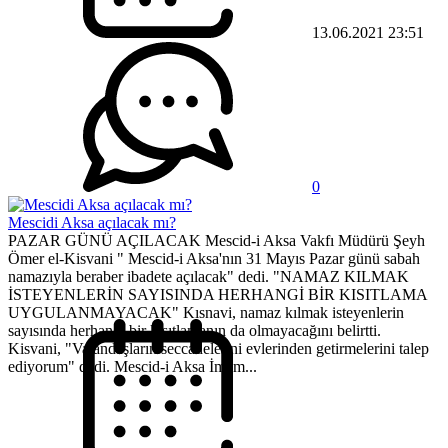
13.06.2021 23:51
0
Mescidi Aksa açılacak mı?
PAZAR GÜNÜ AÇILACAK Mescid-i Aksa Vakfı Müdürü Şeyh
Ömer el-Kisvani " Mescid-i Aksa'nın 31 Mayıs Pazar günü sabah
namazıyla beraber ibadete açılacak" dedi. "NAMAZ KILMAK
İSTEYENLERİN SAYISINDA HERHANGİ BİR KISITLAMA
UYGULANMAYACAK" Kısnavi, namaz kılmak isteyenlerin
sayısında herhangi bir kısıtlamanın da olmayacağını belirtti.
Kisvani, "Vatandaşların seccadelerini evlerinden getirmelerini talep
ediyorum" dedi. Mescid-i Aksa İmam...