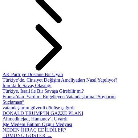
AK Parti’ye Dostane Bir Uyarı
Türkiye’de, Cinsiyet Değişim Ameliyatları Nasıl Yapılıyor?
İran’da İç Savaş Olasılığı
Türkiye, İsrail ile Bir Savaşa Girebilir mi?
Fransa’dan, Yardımı Engelleyen Vatandaşlarına “Soykırım
Suçlaması”
vatandaşlarını güvenli dönüşe çağırdı
DONALD TRUMP’IN GAZZE PLANI
Ahmedinejad, Hamaney’i Uyardı
İşte Medeni Batının Özgür Medyası
NEDEN İHRAÇ EDİLDİLER?
TÜMÜNÜ GÖSTER →