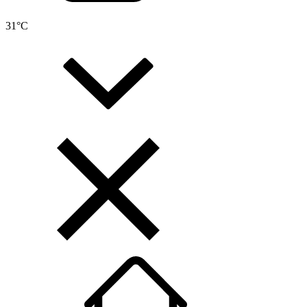
31
°C