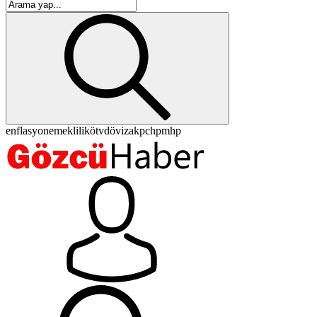
enflasyon
emeklilik
ötv
döviz
akp
chp
mhp