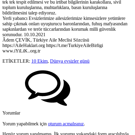
tek tek tespit edilmesi ve bu irtibat bilgilerinin karakollara, sivil
toplum kuruluşlarına, muhtarlıklara, basın kuruluşlarına
bildirilmesini talep ediyoruz.
Yerli yabancı Evsizlerimize ailesizlerimize kimsesizlere yetimlere
sahip çıkmak onları uyuşturucu baronlarından, fuhuş mafyasından
sapkınlardan ve terör tüccarlarından korumak milli güvenlik
sorunudur. 10.10.2021
Âdem ÇEVİK, Türkiye Aile Meclisi Sözcüsü
https://AileHaklari.org https://t.me/TurkiyeAileBirligi
www.iYiLiK..org.tr
ETİKETLER:
10 Ekim
,
Dünya evsizler günü
Yorumlar
Yorum yapabilmek için
oturum açmalısınız
.
Henüz yorum yapılmamış. İlk yorumu yukarıdaki form aracılığıyla