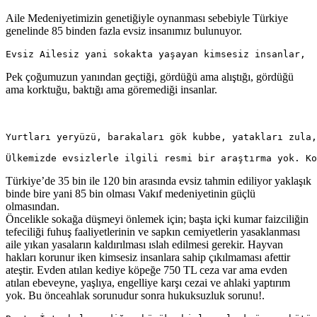
Aile Medeniyetimizin genetiğiyle oynanması sebebiyle Türkiye
genelinde 85 binden fazla evsiz insanımız bulunuyor.
Evsiz Ailesiz yani sokakta yaşayan kimsesiz insanlar, 
Pek çoğumuzun yanından geçtiği, gördüğü ama alıştığı, gördüğü
ama korktuğu, baktığı ama göremediği insanlar.
Yurtları yeryüzü, barakaları gök kubbe, yatakları zula,
Ülkemizde evsizlerle ilgili resmi bir araştırma yok. Ko
Türkiye’de 35 bin ile 120 bin arasında evsiz tahmin ediliyor yaklaşık
binde bire yani 85 bin olması Vakıf medeniyetinin güçlü
olmasından.
Öncelikle sokağa düşmeyi önlemek için; başta içki kumar faizciliğin
tefeciliği fuhuş faaliyetlerinin ve sapkın cemiyetlerin yasaklanması
aile yıkan yasaların kaldırılması ıslah edilmesi gerekir. Hayvan
hakları korunur iken kimsesiz insanlara sahip çıkılmaması afettir
ateştir. Evden atılan kediye köpeğe 750 TL ceza var ama evden
atılan ebeveyne, yaşlıya, engelliye karşı cezai ve ahlaki yaptırım
yok. Bu önceahlak sorunudur sonra hukuksuzluk sorunu!.