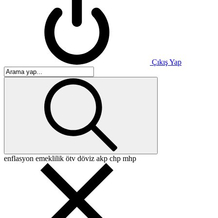
Çıkış Yap
enflasyon
emeklilik
ötv
döviz
akp
chp
mhp