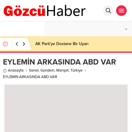
°C
İSTANBUL
PARÇALI BULUTLU
AK Parti’ye Dostane Bir Uyarı
EYLEMİN ARKASINDA ABD VAR
Anasayfa
Genel
,
Gündem
,
Manşet
,
Türkiye
EYLEMİN ARKASINDA ABD VAR