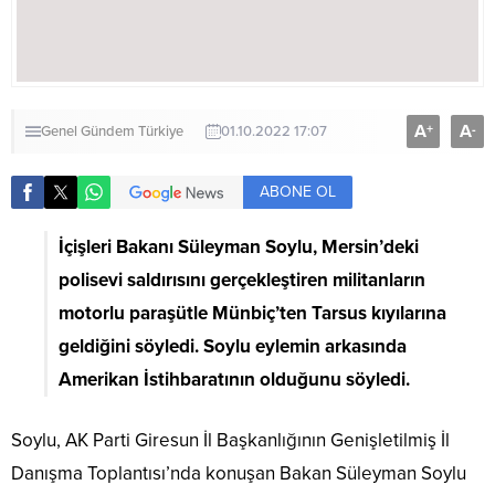
A
A
+
-
Genel
Gündem
Türkiye
01.10.2022 17:07
ABONE OL
İçişleri Bakanı Süleyman Soylu, Mersin’deki
polisevi saldırısını gerçekleştiren militanların
motorlu paraşütle Münbiç’ten Tarsus kıyılarına
geldiğini söyledi. Soylu eylemin arkasında
Amerikan İstihbaratının olduğunu söyledi.
Soylu, AK Parti Giresun İl Başkanlığının Genişletilmiş İl
Danışma Toplantısı’nda konuşan Bakan Süleyman Soylu