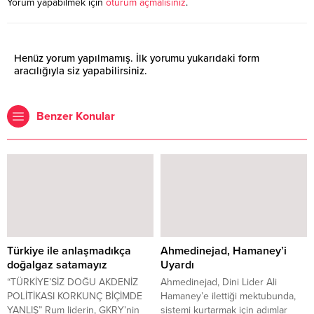
Yorum yapabilmek için
oturum açmalısınız
.
Henüz yorum yapılmamış. İlk yorumu yukarıdaki form
aracılığıyla siz yapabilirsiniz.
Benzer Konular
Türkiye ile anlaşmadıkça
Ahmedinejad, Hamaney’i
doğalgaz satamayız
Uyardı
“TÜRKİYE’SİZ DOĞU AKDENİZ
Ahmedinejad, Dini Lider Ali
POLİTİKASI KORKUNÇ BİÇİMDE
Hamaney’e ilettiği mektubunda,
YANLIŞ” Rum liderin, GKRY’nin
sistemi kurtarmak için adımlar