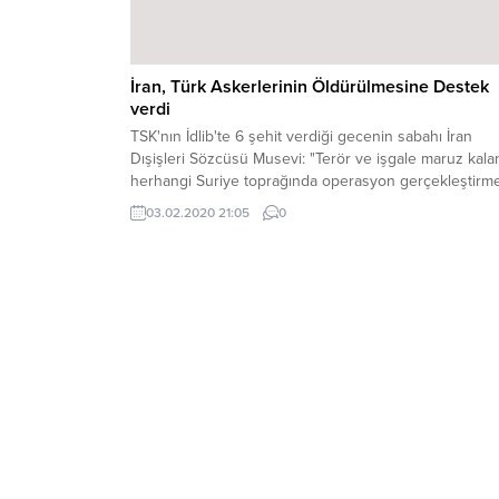
İran, Türk Askerlerinin Öldürülmesine Destek
verdi
TSK'nın İdlib'te 6 şehit verdiği gecenin sabahı İran
Dışişleri Sözcüsü Musevi: "Terör ve işgale maruz kala
herhangi Suriye toprağında operasyon gerçekleştirm
Suriye ordusunun hakkıdır. Diğer devletler Suriye'nin
03.02.2020 21:05
0
toprak bütünlüğüne ve milli egemenliğine saygı
göstermeli” diyerek Suriye askerlerinin Türk Askerleri
şehit etmelerine destek verdi.