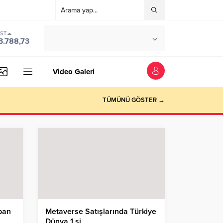
IST
°C
İSTANBUL
3.788,73
PARÇALI BULUTLU
Video Galeri
TÜMÜNÜ GÖSTER →
ban
Metaverse Satışlarında Türkiye
Dünya 1.si