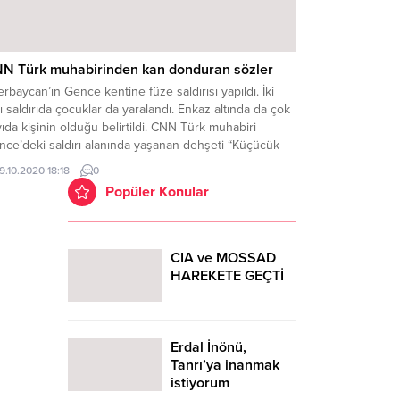
N Türk muhabirinden kan donduran sözler
rbaycan’ın Gence kentine füze saldırısı yapıldı. İki
ı saldırıda çocuklar da yaralandı. Enkaz altında da çok
ıda kişinin olduğu belirtildi. CNN Türk muhabiri
nce’deki saldırı alanında yaşanan dehşeti “Küçücük
r bebek çıktı. Cansız bedenine dokundum” sözleriyle
19.10.2020 18:18
0
yurdu. GENCE’YE SALDIRI ANI
Popüler Konular
CIA ve MOSSAD
HAREKETE GEÇTİ
Erdal İnönü,
Tanrı’ya inanmak
istiyorum