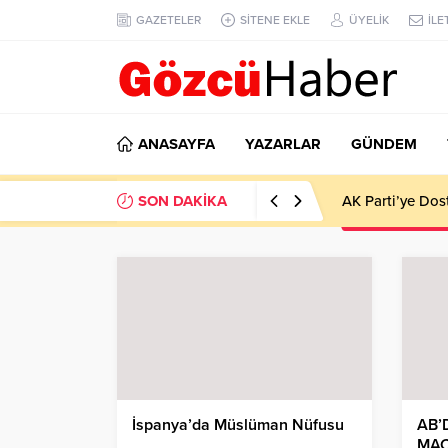
GAZETELER
SİTENE EKLE
ÜYELİK
İLE
ANASAYFA
YAZARLAR
GÜNDEM
SON DAKİKA
AK Parti’ye Dos
İspanya’da Müslüman Nüfusu
AB’
MAC