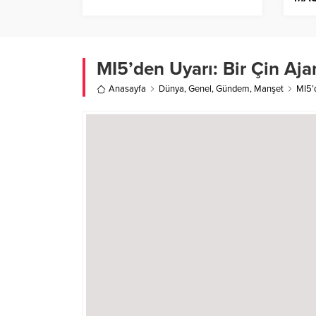
ART
MI5’den Uyarı: Bir Çin Aja
Anasayfa
Dünya
,
Genel
,
Gündem
,
Manşet
MI5’