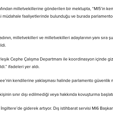
ndan milletvekillerine gönderilen bir mektupta, “MI5’in kend
asi müdahale faaliyetlerinde bulunduğu ve burada parlamento
adının, milletvekilleri ve milletvekilleri adaylarının yanı sıra
ldi.
irleşik Cephe Çalışma Departmanı ile koordinasyon içinde gizl
i.” ifadeleri yer aldı.
Lee’nin kendilerine yaklaşması halinde parlamento güvenlik 
kişinin sınır dışı edilmediği veya hakkında kovuşturma başlatı
r , İngiltere’de giderek artıyor. Dış istihbarat servisi MI6 Baş