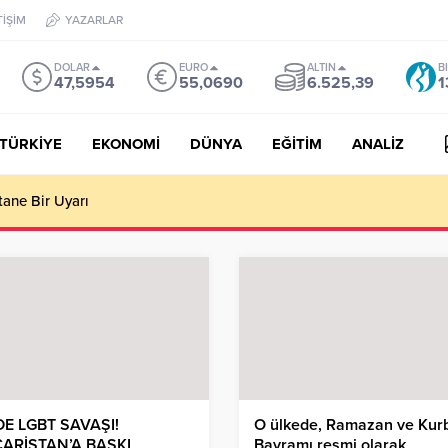
TİŞİM
YAZARLAR
DOLAR
EURO
ALTIN
B
47,5954
55,0690
6.525,39
1
TÜRKİYE
EKONOMİ
DÜNYA
EĞİTİM
ANALİZ
tane Bir Uyarı
DE LGBT SAVAŞI!
O ülkede, Ramazan ve Kur
ARİSTAN’A BASKI
Bayramı resmi olarak