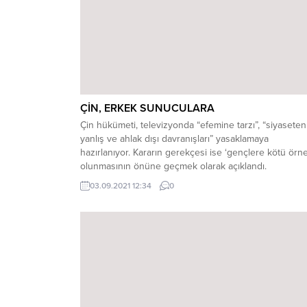
ÇİN, ERKEK SUNUCULARA
Çin hükümeti, televizyonda “efemine tarzı”, “siyaseten
yanlış ve ahlak dışı davranışları” yasaklamaya
hazırlanıyor. Kararın gerekçesi ise ‘gençlere kötü örne
olunmasının önüne geçmek olarak açıklandı.
Televizyonda geleneksel Çin kültürüne yönelik yayınl
03.09.2021 12:34
0
ağırlık verilecek. EFEMİNE SUNUCULARA YASAK Ulus
Radyo ve Televizyon İdaresi (NRTA), yayımladığı
yönergede, televizyon programlarında “efemine tarza
sahip” erkek sunucu...