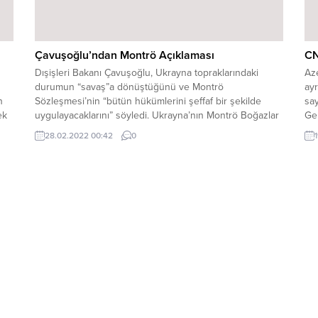
Çavuşoğlu’ndan Montrö Açıklaması
CN
Dışişleri Bakanı Çavuşoğlu, Ukrayna topraklarındaki
Aze
durumun “savaş”a dönüştüğünü ve Montrö
ayr
n
Sözleşmesi’nin “bütün hükümlerini şeffaf bir şekilde
say
ek
uygulayacaklarını” söyledi. Ukrayna’nın Montrö Boğazlar
Ge
Sözleşmesi’ne ilişkin Türkiye’den talebi hakkındaki bir
bi
28.02.2022 00:42
0
soru üzerine Çavuşoğlu, Sözleşmenin, kıyıdaş ve kıyıdaş
du
ni
olmayan ülkelerin savaş gemilerinin Boğazlardan
geçişini ve Karadeniz’de kalmalarını, süre ve limitle ilgili
düzenlemeleri açıkça içerdiğini...