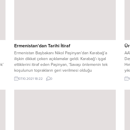
Ermenistan’dan Tarihi İtiraf
Ür
Ermenistan Başbakanı Nikol Paşinyan’dan Karabağ’a
AA
ilişkin dikkat çeken açıklamalar geldi. Karabağ’ı işgal
Day
k’
ettiklerini itiraf eden Paşinyan, ‘Savaşı önlemenin tek
Hım
koşulunun toprakların geri verilmesi olduğu
yık
ara
anlaşılmalıdır. Bu yüzden Karabağ’ı geri vermek zorunda
uyg
07.10.2021 18:22
0
al
kaldık’ dedi. Azerbaycan ordusu, geçtiğimiz sene 44
ola
günde, tarihi bir zaferle Ermenistan işgali altındaki
ya
toprağı Karabağ’ı geri almıştı. Litvanya’ya...
bul
yan