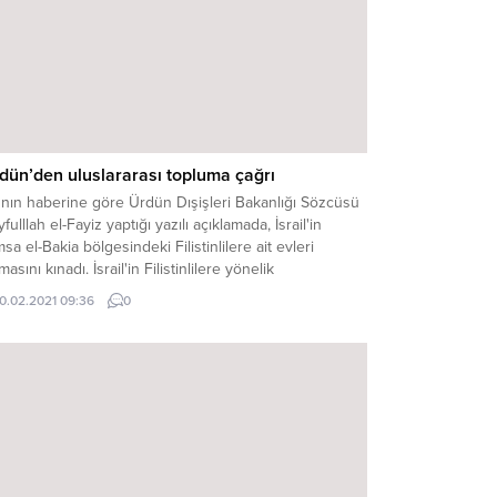
dün’den uluslararası topluma çağrı
'nın haberine göre Ürdün Dışişleri Bakanlığı Sözcüsü
fulllah el-Fayiz yaptığı yazılı açıklamada, İsrail'in
sa el-Bakia bölgesindeki Filistinlilere ait evleri
masını kınadı. İsrail'in Filistinlilere yönelik
ulamalarını barışı baltalayan ve hukuksuz davranışlar
10.02.2021 09:36
0
rak niteleyen Fayiz, uluslararası topluma baskı
pması konusunda kesin tavır takınması çağrısında
undu. Fayiz, şu ifadeleri kullandı: "Yıkım ve tehcirin
ı...