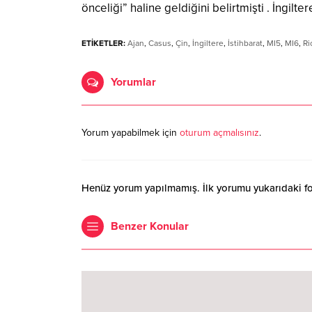
önceliği” haline geldiğini belirtmişti . İngilt
ETİKETLER:
Ajan
,
Casus
,
Çin
,
İngiltere
,
İstihbarat
,
MI5
,
MI6
,
Ri
Yorumlar
Yorum yapabilmek için
oturum açmalısınız
.
Henüz yorum yapılmamış. İlk yorumu yukarıdaki form
Benzer Konular