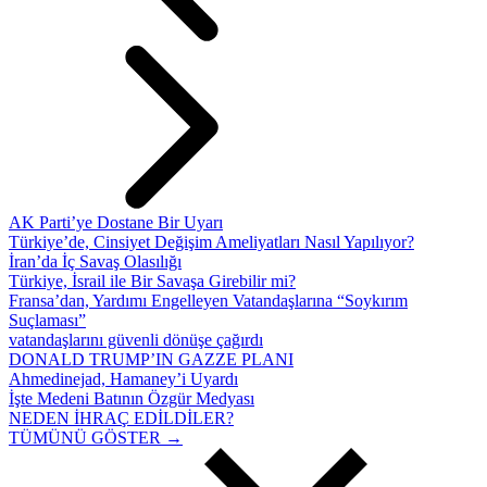
AK Parti’ye Dostane Bir Uyarı
Türkiye’de, Cinsiyet Değişim Ameliyatları Nasıl Yapılıyor?
İran’da İç Savaş Olasılığı
Türkiye, İsrail ile Bir Savaşa Girebilir mi?
Fransa’dan, Yardımı Engelleyen Vatandaşlarına “Soykırım
Suçlaması”
vatandaşlarını güvenli dönüşe çağırdı
DONALD TRUMP’IN GAZZE PLANI
Ahmedinejad, Hamaney’i Uyardı
İşte Medeni Batının Özgür Medyası
NEDEN İHRAÇ EDİLDİLER?
TÜMÜNÜ GÖSTER →