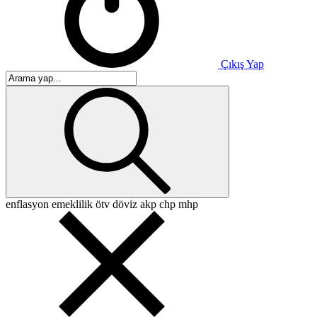
Çıkış Yap
enflasyon
emeklilik
ötv
döviz
akp
chp
mhp