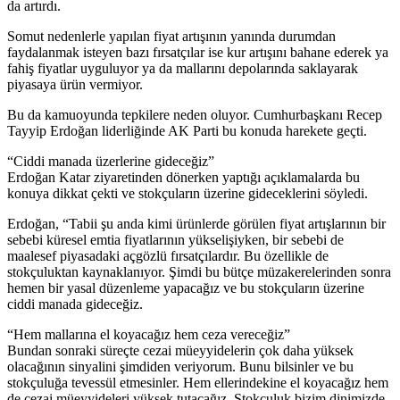
da artırdı.
Somut nedenlerle yapılan fiyat artışının yanında durumdan
faydalanmak isteyen bazı fırsatçılar ise kur artışını bahane ederek ya
fahiş fiyatlar uyguluyor ya da mallarını depolarında saklayarak
piyasaya ürün vermiyor.
Bu da kamuoyunda tepkilere neden oluyor. Cumhurbaşkanı Recep
Tayyip Erdoğan liderliğinde AK Parti bu konuda harekete geçti.
“Ciddi manada üzerlerine gideceğiz”
Erdoğan Katar ziyaretinden dönerken yaptığı açıklamalarda bu
konuya dikkat çekti ve stokçuların üzerine gideceklerini söyledi.
Erdoğan, “Tabii şu anda kimi ürünlerde görülen fiyat artışlarının bir
sebebi küresel emtia fiyatlarının yükselişiyken, bir sebebi de
maalesef piyasadaki açgözlü fırsatçılardır. Bu özellikle de
stokçuluktan kaynaklanıyor. Şimdi bu bütçe müzakerelerinden sonra
hemen bir yasal düzenleme yapacağız ve bu stokçuların üzerine
ciddi manada gideceğiz.
“Hem mallarına el koyacağız hem ceza vereceğiz”
Bundan sonraki süreçte cezai müeyyidelerin çok daha yüksek
olacağının sinyalini şimdiden veriyorum. Bunu bilsinler ve bu
stokçuluğa tevessül etmesinler. Hem ellerindekine el koyacağız hem
de cezai müeyyideleri yüksek tutacağız. Stokçuluk bizim dinimizde