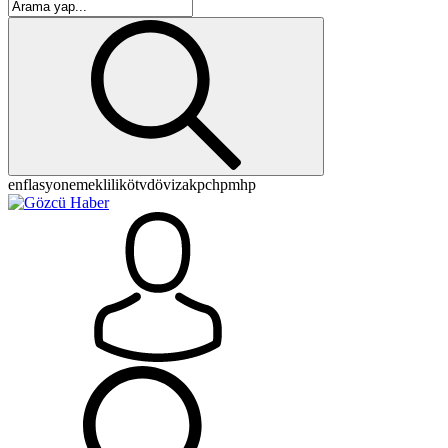
enflasyon
emeklilik
ötv
döviz
akp
chp
mhp