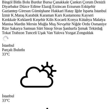
Bingöl
Bitlis
Bolu
Burdur
Bursa
Çanakkale
Çankırı
Çorum
Denizli
Diyarbakır
Düzce
Edirne
Elazığ
Erzincan
Erzurum
Eskişehir
Gaziantep
Giresun
Gümüşhane
Hakkari
Hatay
Iğdır
Isparta
İstanbul
İzmir
K.Maraş
Karabük
Karaman
Kars
Kastamonu
Kayseri
Kırıkkale
Kırklareli
Kırşehir
Kilis
Kocaeli
Konya
Kütahya
Malatya
Manisa
Mardin
Mersin
Muğla
Muş
Nevşehir
Niğde
Ordu
Osmaniye
Rize
Sakarya
Samsun
Siirt
Sinop
Sivas
Şanlıurfa
Şırnak
Tekirdağ
Tokat
Trabzon
Tunceli
Uşak
Van
Yalova
Yozgat
Zonguldak
İstanbul
Parçalı Bulutlu
33
°C
İstanbul
33
°C