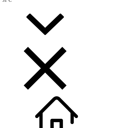
31
°C