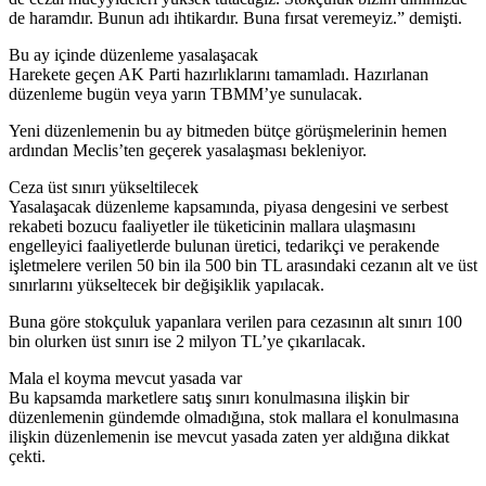
de haramdır. Bunun adı ihtikardır. Buna fırsat veremeyiz.” demişti.
Bu ay içinde düzenleme yasalaşacak
Harekete geçen AK Parti hazırlıklarını tamamladı. Hazırlanan
düzenleme bugün veya yarın TBMM’ye sunulacak.
Yeni düzenlemenin bu ay bitmeden bütçe görüşmelerinin hemen
ardından Meclis’ten geçerek yasalaşması bekleniyor.
Ceza üst sınırı yükseltilecek
Yasalaşacak düzenleme kapsamında, piyasa dengesini ve serbest
rekabeti bozucu faaliyetler ile tüketicinin mallara ulaşmasını
engelleyici faaliyetlerde bulunan üretici, tedarikçi ve perakende
işletmelere verilen 50 bin ila 500 bin TL arasındaki cezanın alt ve üst
sınırlarını yükseltecek bir değişiklik yapılacak.
Buna göre stokçuluk yapanlara verilen para cezasının alt sınırı 100
bin olurken üst sınırı ise 2 milyon TL’ye çıkarılacak.
Mala el koyma mevcut yasada var
Bu kapsamda marketlere satış sınırı konulmasına ilişkin bir
düzenlemenin gündemde olmadığına, stok mallara el konulmasına
ilişkin düzenlemenin ise mevcut yasada zaten yer aldığına dikkat
çekti.