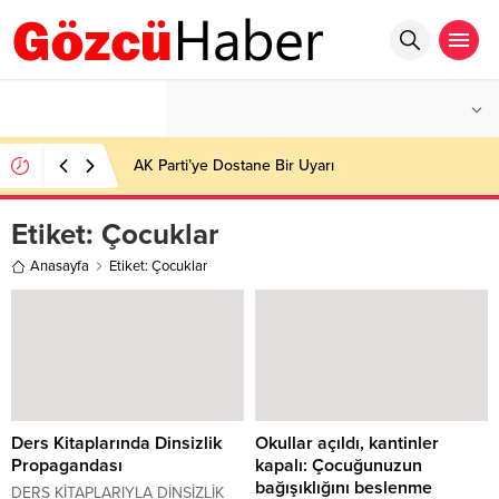
°C
İSTANBUL
PARÇALI BULUTLU
AK Parti’ye Dostane Bir Uyarı
Etiket:
Çocuklar
Anasayfa
Etiket: Çocuklar
Ders Kitaplarında Dinsizlik
Okullar açıldı, kantinler
Propagandası
kapalı: Çocuğunuzun
bağışıklığını beslenme
DERS KİTAPLARIYLA DİNSİZLİK