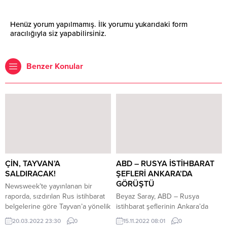
Henüz yorum yapılmamış. İlk yorumu yukarıdaki form
aracılığıyla siz yapabilirsiniz.
Benzer Konular
ÇİN, TAYVAN’A
ABD – RUSYA İSTİHBARAT
SALDIRACAK!
ŞEFLERİ ANKARA’DA
GÖRÜŞTÜ
Newsweek’te yayınlanan bir
raporda, sızdırılan Rus istihbarat
Beyaz Saray, ABD – Rusya
belgelerine göre Tayvan’a yönelik
istihbarat şeflerinin Ankara’da
Çin işgalinin bu sonbaharda
görüştüğünü açıkladı. ABD
20.03.2022 23:30
0
15.11.2022 08:01
0
başlayacağı öne sürüldü. Rapora
Merkezi Haberalma Teşkilatı (CIA)