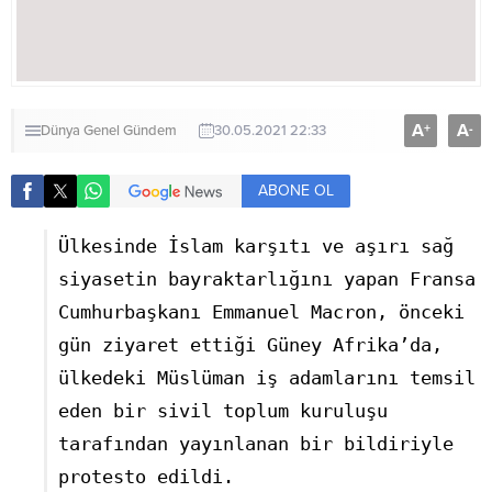
A
A
+
-
Dünya
Genel
Gündem
30.05.2021 22:33
ABONE OL
Ülkesinde İslam karşıtı ve aşırı sağ
siyasetin bayraktarlığını yapan Fransa
Cumhurbaşkanı Emmanuel Macron, önceki
gün ziyaret ettiği Güney Afrika’da,
ülkedeki Müslüman iş adamlarını temsil
eden bir sivil toplum kuruluşu
tarafından yayınlanan bir bildiriyle
protesto edildi.