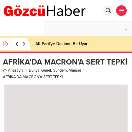
°C
İSTANBUL
HAFIF YAĞMURLU
AK Parti’ye Dostane Bir Uyarı
AFRİKA’DA MACRON’A SERT TEPKİ
Anasayfa
Dünya
,
Genel
,
Gündem
,
Manşet
AFRİKA’DA MACRON’A SERT TEPKİ