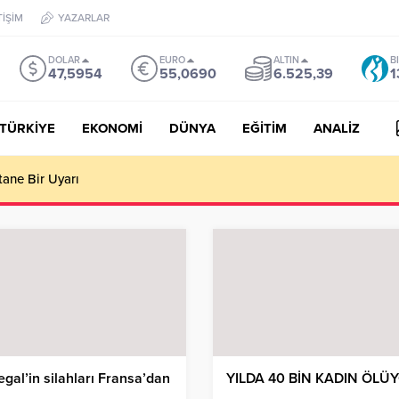
TİŞİM
YAZARLAR
DOLAR
EURO
ALTIN
B
47,5954
55,0690
6.525,39
1
TÜRKİYE
EKONOMİ
DÜNYA
EĞİTİM
ANALİZ
tane Bir Uyarı
gal’in silahları Fransa’dan
YILDA 40 BİN KADIN ÖLÜ