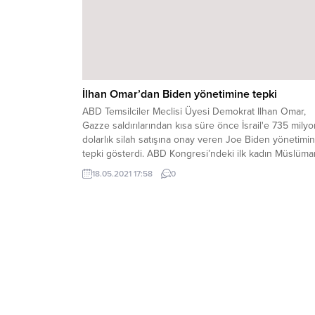
İlhan Omar’dan Biden yönetimine tepki
ABD Temsilciler Meclisi Üyesi Demokrat Ilhan Omar,
Gazze saldırılarından kısa süre önce İsrail'e 735 milyo
dolarlık silah satışına onay veren Joe Biden yönetimi
tepki gösterdi. ABD Kongresi’ndeki ilk kadın Müslüma
vekillerden Omar, yaptığı yazılı açıklamada, İsrail’e ha
18.05.2021 17:58
0
güdümlü füze satışına onay veren Biden yönetimini
eleştirdi. Omar, “Biden yönetimi için, şiddetin...