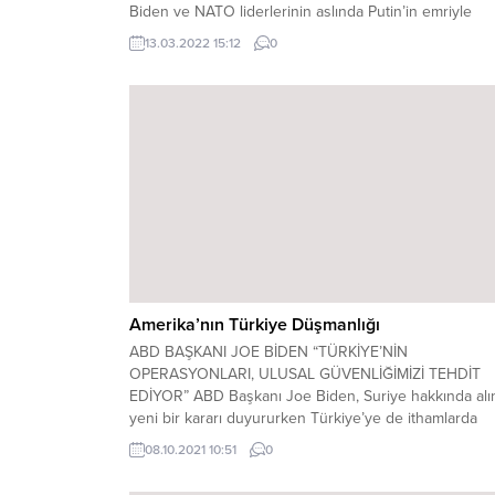
Biden ve NATO liderlerinin aslında Putin’in emriyle
Ukrayna’nın işgalini dört gözle beklediğini vurguladı.
13.03.2022 15:12
0
Biden tek bir cümleyle savaşı engelleyebilirdi! Peki ya
neden engellemedi? TEK BİR CÜMLE SAVAŞI
ENGELLEYEBİLİRDİ Gabbard, ”Biden’ın bölgede silahlı
bir çatışmayı önlemek için yapması...
Amerika’nın Türkiye Düşmanlığı
ABD BAŞKANI JOE BİDEN “TÜRKİYE’NİN
OPERASYONLARI, ULUSAL GÜVENLİĞİMİZİ TEHDİT
EDİYOR” ABD Başkanı Joe Biden, Suriye hakkında alı
yeni bir kararı duyururken Türkiye’ye de ithamlarda
bulundu. Sınırdaki terör örgütlerine sık sık askeri
08.10.2021 10:51
0
teçhizat desteklerinde bulunarak, alenen teröristleri
besleyen ABD, Suriye hakkındaki Ulusal Acil Durum