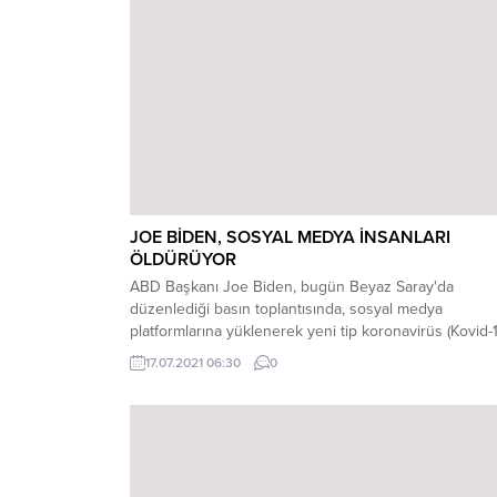
halini bir yıl daha uzattı. TÜRKİYE’Yİ HEDEF...
JOE BİDEN, SOSYAL MEDYA İNSANLARI
ÖLDÜRÜYOR
ABD Başkanı Joe Biden, bugün Beyaz Saray'da
düzenlediği basın toplantısında, sosyal medya
platformlarına yüklenerek yeni tip koronavirüs (Kovid-1
salgını ve aşılar konusunda yanlış bilgiler yaydıklarını,
17.07.2021 06:30
0
bunun da aşılama oranlarını düşürdüğünü savundu.
Basın mensubunun, Kovid-19 ve aşıların güvenilirliği
hakkında yanlış ve yanıltıcı iddiaların yayılması
konusunda Facebook gibi platformlara mesajının ne
olduğu yönündeki sorusuna Biden,...