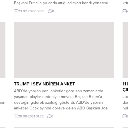
Başkanı Putin’in şu anda attığı adımları kendi yönetimi
kri
döneminde atamayacağını savundu. Trump, yaptığı yazılı
aç
23.02.2022 08:13
0
2
açıklamada, Ukrayna’da yaşanan gelişmelere ilişkin Joe
Bi
Biden yönetimini eleştirdi. Durumun güzelce ele alınması
rek
durumunda Ukrayna’da yaşananların bu noktaya
gör
gelmeyeceğini belirten Trump, “Vladimir Putin’i...
TRUMP’I SEVİNDİREN ANKET
11
Ç
ABD’de yapılan yeni anketler göre son zamanlarda
yaşanan olaylar nedeniyle mevcut Başkan Biden’a
Joe
nan
desteğin giderek azaldığı gösterdi. ABD’de yapılan
do
anketler Ocak ayında göreve gelen ABD Başkanı Joe
hük
Biden’a destek oranlarının hızla düştüğünü ortaya
ail
29.08.2021 01:22
0
koydu. Anketler, Joe Biden’ın Donald Trump’ı eleştirdiği
Eyl
ekonomi ve sağlık konularındaki sorunlarda bir ilerleme
bil