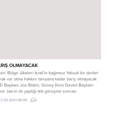
banlarının aileleri geçen hafta ABD Başkanı Joe
en‘a bir mektup...
ARIŞ OLMAYACAK
en: Bölge ülkeleri İsrail’in bağımsız Yahudi bir devlet
rak var olma hakkını tanıyana kadar barış olmayacak
D Başkanı Joe Biden, Güney Kore Devlet Başkanı
n Jae-in ile yaptığı ikili görüşme sonrası
enledikleri basın toplantısında gazetecilerin sorularını
22.05.2021 06:08
0
ıtladı. Son olaylarda ABD‘nin İsrail’e verdiği destek ve
 milyon dolarlık silah satışının bazı Demokrat
relerce...