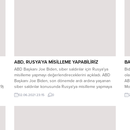
sağlanamaması üzerine Afganistan’ın da...
kur
Bid
ABD, RUSYA’YA MİSİLLEME YAPABİLİRİZ
B
ABD Başkanı Joe Biden, siber saldırılar için Rusya'ya
Bid
misilleme yapmayı değerlendireceklerini açıkladı. ABD
ola
Başkanı Joe Biden, son dönemde ardı ardına yaşanan
AB
9)
siber saldırılar konusunda Rusya‘ya misilleme yapmaya
Moo
“yakından baktıklarını” açıkladı. Biden, Beyaz
düz
02.06.2021 23:15
0
Saray’da Kovid-19 salgınına ilişkin son durumu
yan
değerlendirmesinin ardından gazetecilerin sorularını
735
yanıtladı. Bir gazeteci, son dönemde ABD’deki özel
çev
sektöre yönelik artan siber...