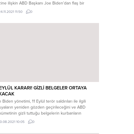
zine ilişkin ABD Başkanı Joe Biden’dan flaş bir
ıklama geldi. Sorunun küresel olduğunu vurgulayan
4.11.2021 11:50
0
den, “Benzin fiyatı son zamanlarda Avrupa ve Asya’da
or seviyelere ulaştı” dedi.Yüksek benzin fiyatlarının
ündüğü ülkelerden biri...
 EYLÜL KARARI! GİZLİ BELGELER ORTAYA
IKACAK
 Biden yönetimi, 11 Eylül terör saldırıları ile ilgili
syaların yeniden gözden geçirileceğini ve ABD
ümetinin gizli tuttuğu belgelerin kurbanların
eleriyle paylaşılacağını bildirdi. ABD Adalet Bakanlığı, 11
10.08.2021 10:05
0
ül kurbanlarının ailelerine saldırılara ilişkin daha fazla
gi verileceğini duyurdu. 11 Eylül terör saldırılarının