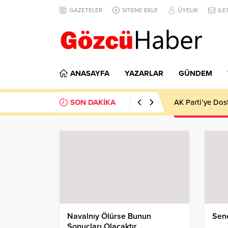
GAZETELER
SİTENE EKLE
ÜYELİK
İLE
ANASAYFA
YAZARLAR
GÜNDEM
SON DAKİKA
AK Parti’ye Dos
Navalnıy Ölürse Bunun
Sene
Sonuçları Olacaktır