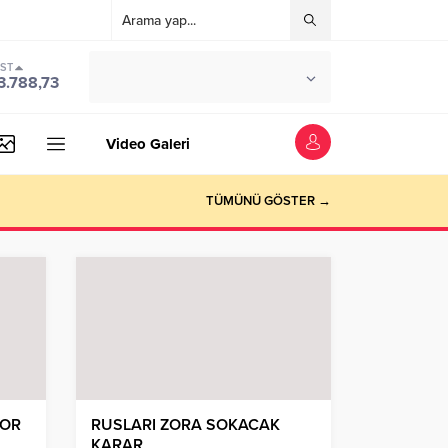
IST
°C
İSTANBUL
3.788,73
PARÇALI BULUTLU
Video Galeri
TÜMÜNÜ GÖSTER →
YOR
RUSLARI ZORA SOKACAK
KARAR