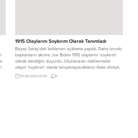
1915 Olaylarını Soykırım Olarak Tanımladı
Beyaz Saray'dan beklenen açıklama yapıldı. Daha önceki
n
başkanların aksine Joe Biden 1915 olaylarını 'soykırım'
ne
olarak tanıdığını duyurdu. Uluslararası mahkemeler
n
olayın ‘soykırım’ olarak tanıyamayacaklarını ifade etmişti.
ssas
ÇAVUŞOĞLU’NDAN TEPKİBiden’ın açıklamasının
25.04.2021 01:35
0
ardından sosyal medya hesabından paylaşım yapan
Dışişleri Bakanı Mevlüt Çavuşoğlu, şunları belirtti:
“Sözcükler tarihi değiştiremez, yeniden yazamaz.”
Tarihimiz hakkında kimseden ders alacak...