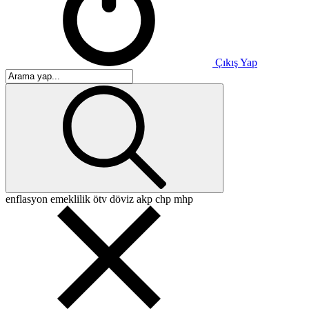
Çıkış Yap
enflasyon
emeklilik
ötv
döviz
akp
chp
mhp