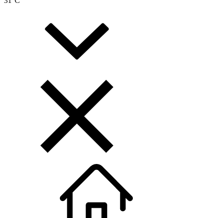
31
°C