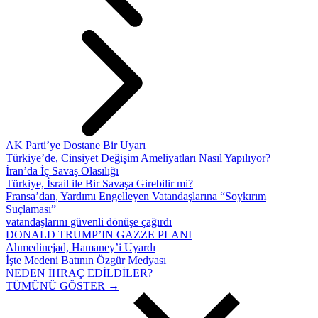
AK Parti’ye Dostane Bir Uyarı
Türkiye’de, Cinsiyet Değişim Ameliyatları Nasıl Yapılıyor?
İran’da İç Savaş Olasılığı
Türkiye, İsrail ile Bir Savaşa Girebilir mi?
Fransa’dan, Yardımı Engelleyen Vatandaşlarına “Soykırım
Suçlaması”
vatandaşlarını güvenli dönüşe çağırdı
DONALD TRUMP’IN GAZZE PLANI
Ahmedinejad, Hamaney’i Uyardı
İşte Medeni Batının Özgür Medyası
NEDEN İHRAÇ EDİLDİLER?
TÜMÜNÜ GÖSTER →