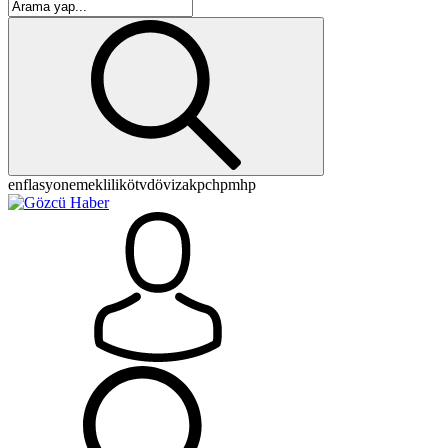
enflasyon
emeklilik
ötv
döviz
akp
chp
mhp