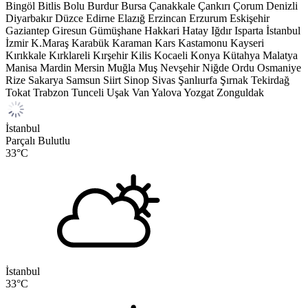
Bingöl
Bitlis
Bolu
Burdur
Bursa
Çanakkale
Çankırı
Çorum
Denizli
Diyarbakır
Düzce
Edirne
Elazığ
Erzincan
Erzurum
Eskişehir
Gaziantep
Giresun
Gümüşhane
Hakkari
Hatay
Iğdır
Isparta
İstanbul
İzmir
K.Maraş
Karabük
Karaman
Kars
Kastamonu
Kayseri
Kırıkkale
Kırklareli
Kırşehir
Kilis
Kocaeli
Konya
Kütahya
Malatya
Manisa
Mardin
Mersin
Muğla
Muş
Nevşehir
Niğde
Ordu
Osmaniye
Rize
Sakarya
Samsun
Siirt
Sinop
Sivas
Şanlıurfa
Şırnak
Tekirdağ
Tokat
Trabzon
Tunceli
Uşak
Van
Yalova
Yozgat
Zonguldak
İstanbul
Parçalı Bulutlu
33
°C
İstanbul
33
°C