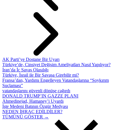
AK Parti’ye Dostane Bir Uyarı
Türkiye’de, Cinsiyet Değişim Ameliyatları Nasıl Yapılıyor?
İran’da İç Savaş Olasılığı
Türkiye, İsrail ile Bir Savaşa Girebilir mi?
Fransa’dan, Yardımı Engelleyen Vatandaşlarına “Soykırım
Suçlaması”
vatandaşlarını güvenli dönüşe çağırdı
DONALD TRUMP’IN GAZZE PLANI
Ahmedinejad, Hamaney’i Uyardı
İşte Medeni Batının Özgür Medyası
NEDEN İHRAÇ EDİLDİLER?
TÜMÜNÜ GÖSTER →