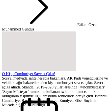
Etiket: Özcan
Muhammed Gündüz
O Kişi, Cumhuriyet Savcısı Çıktı!
Sosyal medyada sahte hesapla bakanlara, AK Parti yöneticilerine ve
vekillere ağır hakaretler eden kişi, cumhuriyet savcısı çıktı. Savcı
açığa alındı. Skandal, 2019-2020 yılları arasında ‘@hohmustesarı’
‘Sayın Müsteşar’ rumuzunu kullanan twitter kullanıcısının kim
olduğunun tespitiyle ilgili araştırma sonucunda ortaya çıktı. İstanbul
Cumhuriyet Başsavcılığı ve İstanbul Emniyeti Siber Suçlarla
Mücadele Şube Müdürlüğü...