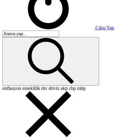
Çıkış Yap
enflasyon
emeklilik
ötv
döviz
akp
chp
mhp