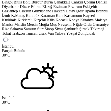
Bingöl
Bitlis
Bolu
Burdur
Bursa
Çanakkale
Çankırı
Çorum
Denizli
Diyarbakır
Düzce
Edirne
Elazığ
Erzincan
Erzurum
Eskişehir
Gaziantep
Giresun
Gümüşhane
Hakkari
Hatay
Iğdır
Isparta
İstanbul
İzmir
K.Maraş
Karabük
Karaman
Kars
Kastamonu
Kayseri
Kırıkkale
Kırklareli
Kırşehir
Kilis
Kocaeli
Konya
Kütahya
Malatya
Manisa
Mardin
Mersin
Muğla
Muş
Nevşehir
Niğde
Ordu
Osmaniye
Rize
Sakarya
Samsun
Siirt
Sinop
Sivas
Şanlıurfa
Şırnak
Tekirdağ
Tokat
Trabzon
Tunceli
Uşak
Van
Yalova
Yozgat
Zonguldak
İstanbul
Parçalı Bulutlu
30
°C
İstanbul
30
°C