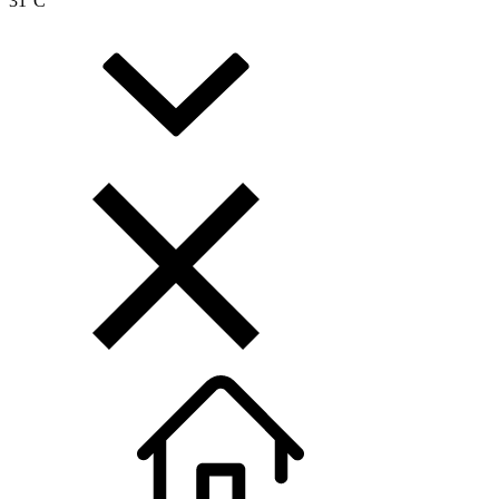
31
°C