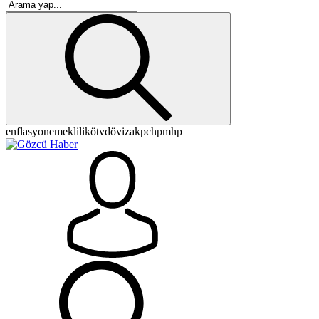
enflasyon
emeklilik
ötv
döviz
akp
chp
mhp