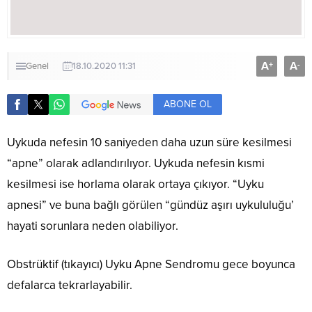
A
A
+
-
Genel
18.10.2020 11:31
ABONE OL
Uykuda nefesin 10 saniyeden daha uzun süre kesilmesi
“apne” olarak adlandırılıyor. Uykuda nefesin kısmi
kesilmesi ise horlama olarak ortaya çıkıyor. “Uyku
apnesi” ve buna bağlı görülen “gündüz aşırı uykululuğu’
hayati sorunlara neden olabiliyor.
Obstrüktif (tıkayıcı) Uyku Apne Sendromu gece boyunca
defalarca tekrarlayabilir.