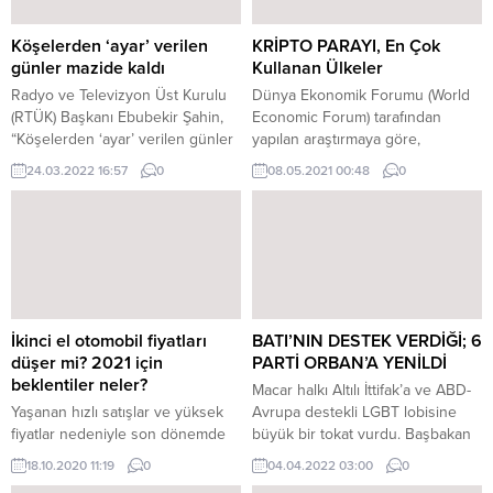
Köşelerden ‘ayar’ verilen
KRİPTO PARAYI, En Çok
günler mazide kaldı
Kullanan Ülkeler
Radyo ve Televizyon Üst Kurulu
Dünya Ekonomik Forumu (World
(RTÜK) Başkanı Ebubekir Şahin,
Economic Forum) tarafından
“Köşelerden ‘ayar’ verilen günler
yapılan araştırmaya göre,
mazide kaldı” dedi. RTÜK Başkanı
dünyada en çok kripto para
24.03.2022 16:57
0
08.05.2021 00:48
0
Şahin, Twitter’daki hesabından
kullanan ülke vatandaşları
yaptığı açıklamada, “Son
açıklandı. Kripto paraların Y
zamanlarda bazı köşe yazarlarının
kuşağının yatırımcı olarak
başta RTÜK olmak üzere devlet
piyasaya girişi ile birlikte her
kurumlarımızı itibarsızlaştırmak
geçen gün popülaritesini
üzere sistemli bir kampanyaya
artırmasıyla özellikle Afrika ve
başladığını dikkatle izliyoruz.
Asya’da yoğun olarak
RTÜK ve hiçbir kurum köşe
kullanılmaya başladı. Dünyanın en
İkinci el otomobil fiyatları
BATI’NIN DESTEK VERDİĞİ; 6
yazarlarının gündemine göre...
büyük 74 ekonomisi olan Avrupa,
düşer mi? 2021 için
PARTİ ORBAN’A YENİLDİ
Amerika,...
beklentiler neler?
Macar halkı Altılı İttifak’a ve ABD-
Yaşanan hızlı satışlar ve yüksek
Avrupa destekli LGBT lobisine
fiyatlar nedeniyle son dönemde
büyük bir tokat vurdu. Başbakan
durağanlığa giren 2. el
Viktor Orban ve partisi Fidesz,
18.10.2020 11:19
0
04.04.2022 03:00
0
piyasasında en çok merak edilen
kendisine karşı birleşmiş