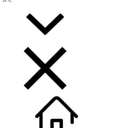
31
°C