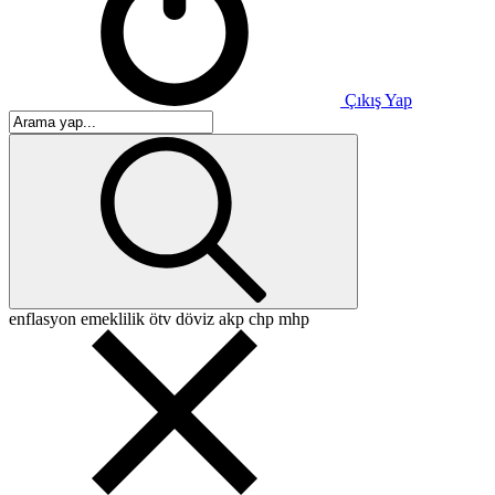
Çıkış Yap
enflasyon
emeklilik
ötv
döviz
akp
chp
mhp