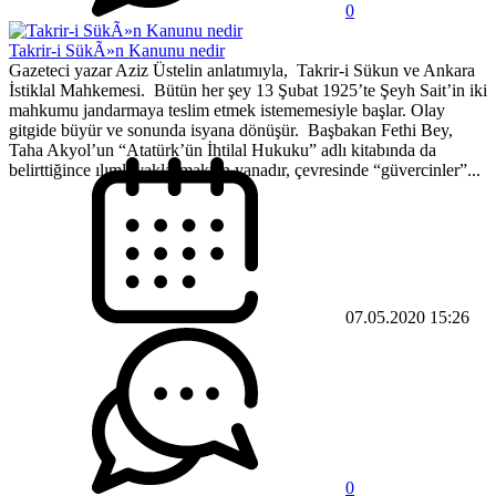
0
Takrir-i SükÃ»n Kanunu nedir
Gazeteci yazar Aziz Üstelin anlatımıyla, Takrir-i Sükun ve Ankara
İstiklal Mahkemesi. Bütün her şey 13 Şubat 1925’te Şeyh Sait’in iki
mahkumu jandarmaya teslim etmek istememesiyle başlar. Olay
gitgide büyür ve sonunda isyana dönüşür. Başbakan Fethi Bey,
Taha Akyol’un “Atatürk’ün İhtilal Hukuku” adlı kitabında da
belirttiğince ılımlı yaklaşmaktan yanadır, çevresinde “güvercinler”...
07.05.2020 15:26
0