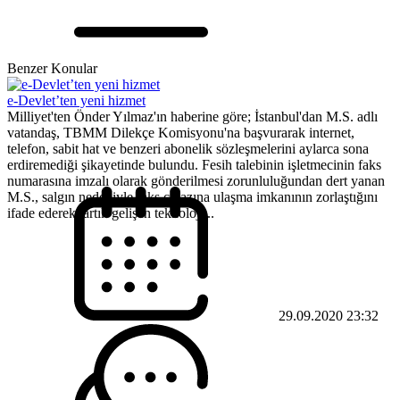
Benzer Konular
e-Devlet’ten yeni hizmet
Milliyet'ten Önder Yılmaz'ın haberine göre; İstanbul'dan M.S. adlı
vatandaş, TBMM Dilekçe Komisyonu'na başvurarak internet,
telefon, sabit hat ve benzeri abonelik sözleşmelerini aylarca sona
erdiremediği şikayetinde bulundu. Fesih talebinin işletmecinin faks
numarasına imzalı olarak gönderilmesi zorunluluğundan dert yanan
M.S., salgın nedeniyle faks cihazına ulaşma imkanının zorlaştığını
ifade ederek, artık gelişen teknoloji...
29.09.2020 23:32