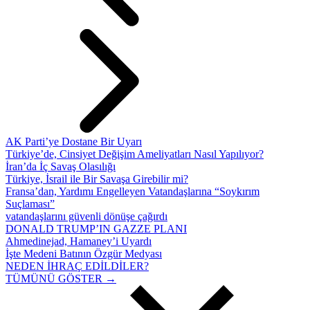
AK Parti’ye Dostane Bir Uyarı
Türkiye’de, Cinsiyet Değişim Ameliyatları Nasıl Yapılıyor?
İran’da İç Savaş Olasılığı
Türkiye, İsrail ile Bir Savaşa Girebilir mi?
Fransa’dan, Yardımı Engelleyen Vatandaşlarına “Soykırım
Suçlaması”
vatandaşlarını güvenli dönüşe çağırdı
DONALD TRUMP’IN GAZZE PLANI
Ahmedinejad, Hamaney’i Uyardı
İşte Medeni Batının Özgür Medyası
NEDEN İHRAÇ EDİLDİLER?
TÜMÜNÜ GÖSTER →