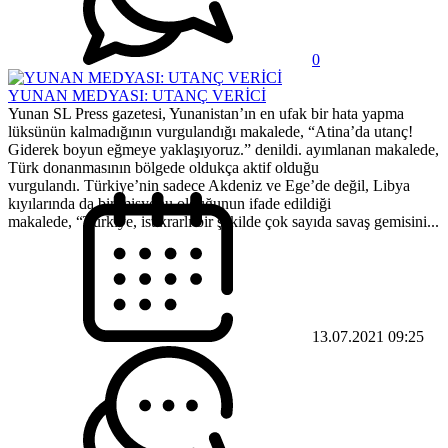
0
YUNAN MEDYASI: UTANÇ VERİCİ
Yunan SL Press gazetesi, Yunanistan’ın en ufak bir hata yapma
lüksünün kalmadığının vurgulandığı makalede, “Atina’da utanç!
Giderek boyun eğmeye yaklaşıyoruz.” denildi. ayımlanan makalede,
Türk donanmasının bölgede oldukça aktif olduğu
vurgulandı. Türkiye’nin sadece Akdeniz ve Ege’de değil, Libya
kıyılarında da bir misyonu olduğunun ifade edildiği
makalede, “Türkiye, istikrarlı bir şekilde çok sayıda savaş gemisini...
13.07.2021 09:25