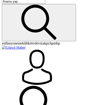
enflasyon
emeklilik
ötv
döviz
akp
chp
mhp