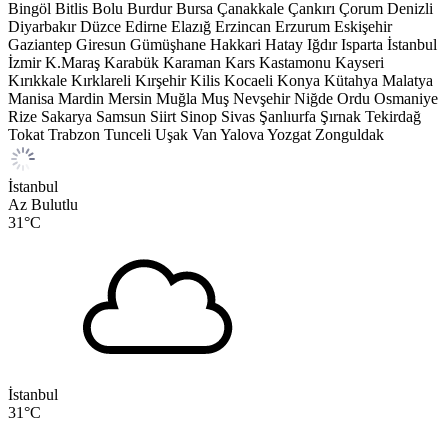
Bingöl
Bitlis
Bolu
Burdur
Bursa
Çanakkale
Çankırı
Çorum
Denizli
Diyarbakır
Düzce
Edirne
Elazığ
Erzincan
Erzurum
Eskişehir
Gaziantep
Giresun
Gümüşhane
Hakkari
Hatay
Iğdır
Isparta
İstanbul
İzmir
K.Maraş
Karabük
Karaman
Kars
Kastamonu
Kayseri
Kırıkkale
Kırklareli
Kırşehir
Kilis
Kocaeli
Konya
Kütahya
Malatya
Manisa
Mardin
Mersin
Muğla
Muş
Nevşehir
Niğde
Ordu
Osmaniye
Rize
Sakarya
Samsun
Siirt
Sinop
Sivas
Şanlıurfa
Şırnak
Tekirdağ
Tokat
Trabzon
Tunceli
Uşak
Van
Yalova
Yozgat
Zonguldak
İstanbul
Az Bulutlu
31
°C
İstanbul
31
°C