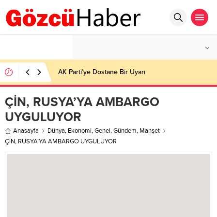
°C
İSTANBUL
HAFIF YAĞMURLU
AK Parti’ye Dostane Bir Uyarı
ÇİN, RUSYA’YA AMBARGO
UYGULUYOR
Anasayfa
Dünya
,
Ekonomi
,
Genel
,
Gündem
,
Manşet
ÇİN, RUSYA’YA AMBARGO UYGULUYOR