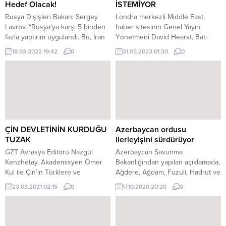
Hedef Olacak!
İSTEMİYOR
Rusya Dışişleri Bakanı Sergey
Londra merkezli Middle East,
Lavrov, “Rusya’ya karşı 5 binden
haber sitesinin Genel Yayın
fazla yaptırım uygulandı. Bu, İran
Yönetmeni David Hearst, Batı
ve Kuzey Kore’ye uygulanan
medyasının, konu Türkiye olunca
18.03.2022 19:42
0
31.05.2023 01:30
0
kısıtlamaları gölgede bırakan bir
her türlü ahlaki değeri bir kenara
rekor” dedi. Rusya’nın diğer
bıraktığına da işaret etti. MEE
ülkelerin Ukrayna’ya silah tedarik
yazarı, Türkiye’de yapılan
etmesine izin vermeyeceğini
demokratik seçimlere çamur atan
vurgulayan Lavrov, Ukrayna’ya
Batı medya organlarının,
gelen herhangi bir silah
Körfez’deki otokratik yönetimlere
sevkiyatını meşru hedef
karşı üç maymunu oynadığını
sayılacağını açıkladı. Lavrov
kaydetti. Batı’nın Cumhurbaşkanı
ÇİN DEVLETİNİN KURDUĞU
Azerbaycan ordusu
açıkladı: Ukraynaya silah
Erdoğan karşıtlığının vücut...
TUZAK
ilerleyişini sürdürüyor
sevkiyatı...
GZT Avrasya Editörü Nazgül
Azerbaycan Savunma
Kenzhetay, Akademisyen Ömer
Bakanlığından yapılan açıklamada,
Kul ile Çin’in Türklere ve
Ağdere, Ağdam, Fuzuli, Hadrut ve
Afrikalılara yönelik ‘kredi’
Cebrail yönünde durumun
23.03.2021 02:15
0
17.10.2020 20:20
0
oyununu masaya yatırdı. ÇİN’İN
gerginliğini koruduğu belirtildi.
AFRİKA ve TÜRKLERE KURDUĞU
TUZAK Borç diplomasisi veya
borç tuzağı. Son zamanlarda