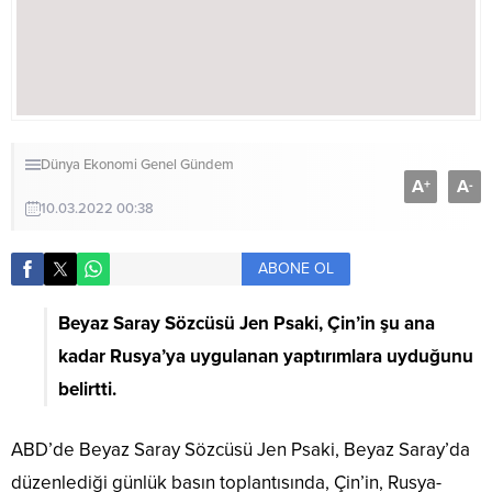
Dünya
Ekonomi
Genel
Gündem
A
A
+
-
10.03.2022 00:38
ABONE OL
Beyaz Saray Sözcüsü Jen Psaki, Çin’in şu ana
kadar Rusya’ya uygulanan yaptırımlara uyduğunu
belirtti.
ABD’de Beyaz Saray Sözcüsü Jen Psaki, Beyaz Saray’da
düzenlediği günlük basın toplantısında, Çin’in, Rusya-