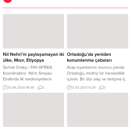
Nil Nehri’ni paylaşamayan iki
Ortadoğu’da yeniden
ülke, Mısır, Etiyopya
konumlanma çabaları
Serhat Orakçı | İHH AFRİKA
Arap isyanlarının onuncu yılında
Koordinatörü Nil'in Simyası
Ortadoğu, müthiş bir hareketlilik
Etrafında ilk medeniyetlerin
içinde. Bir dizi olay ve tartışma iç
doğup geliştiği Nil Nehri antik
içe geçiyor: Doğu Akdeniz
25.06.2020 16:36
0
12.03.2021 11:20
0
çağlardan bu yana filozofların,
denkleminde Türkiye ve Mısır’ın
bilginlerin, seyyahların ve
birbirini gözetleyen tutumları, Tel
kâşiflerin ilgisini çekmiştir. Nehrin
Aviv’den Ankara’ya gönderilen
kaynağının neresi olduğu
sıcak mesajlar, BAE’nin Rusya ve
sorusuna antik Yunan filozofları
Katar dışişleri bakanlarının Suriye
ve Romalılar kadar Orta Çağ
toplantısı, İran destekli grupların
Müslüman âlimleri de cevap
Irak’ta ABD’yi hedef alana