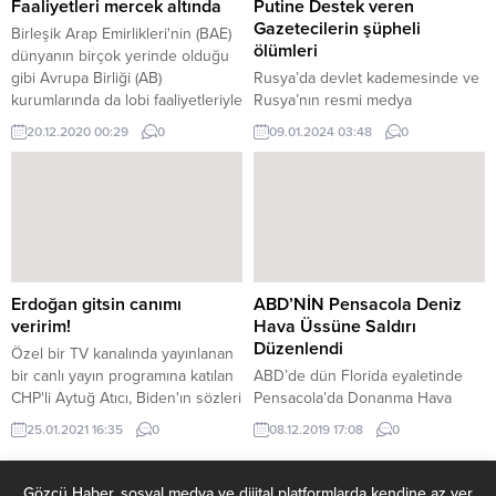
bulmaya çalışmışlardır. 19. yüzyıl
saldırıları, Papa’nın Irak...
Faaliyetleri mercek altında
Putine Destek veren
ile birlikte Nil...
Gazetecilerin şüpheli
Birleşik Arap Emirlikleri'nin (BAE)
ölümleri
dünyanın birçok yerinde olduğu
gibi Avrupa Birliği (AB)
Rusya’da devlet kademesinde ve
kurumlarında da lobi faaliyetleriyle
Rusya’nın resmi medya
kendisini "ılımlı AB müttefiki,
kuruluşlarında görevli isimlerin
20.12.2020 00:29
0
09.01.2024 03:48
0
Körfez bölgesinde istikrar
gizemli ölümleri devam ediyor.
sağlayan ülke" olarak tanıtmaya
Dün, Rusya Devlet Başkanı
çalıştığı, bu imajını öne çıkararak
Vladimir Putin’in en büyük
"karanlık taraflarını" gizlemek için
destekçilerinden biri olan
uğraştığı belirtildi. AB içindeki
Kuban’ın Yayın Yönetmeni olarak
kurumsal lobi faaliyetlerini takip
görev yapan 48 yaşındaki Zoya
eden "Kurumsal Avrupa
Konovalova’nın cansız bedeni
Gözlemevi" adlı kuruluş,...
Krasnodar’daki evinde bulundu.
Erdoğan gitsin canımı
ABD’NİN Pensacola Deniz
Yetkililer Konovalova’nın cansız
veririm!
Hava Üssüne Saldırı
bedeninin yanında 52 yaşındaki
Düzenlendi
Özel bir TV kanalında yayınlanan
eski eşi Andrey...
bir canlı yayın programına katılan
ABD’de dün Florida eyaletinde
CHP'li Aytuğ Atıcı, Biden'ın sözleri
Pensacola’da Donanma Hava
ile ilgili yaptığı
İstasyonu’nda silahlı saldırı
25.01.2021 16:35
0
08.12.2019 17:08
0
açıklamada 'Erdoğan gitsin diye
düzenlendı. Saldırıyı
canımı veririm' dedi. Biden'ın
gerçekleştiren Suudi ordu
Türkiye iç siyasetine müdahale
mensubu olan öğrenci, donanma
Gözcü Haber, sosyal medya ve dijital platformlarda kendine az yer