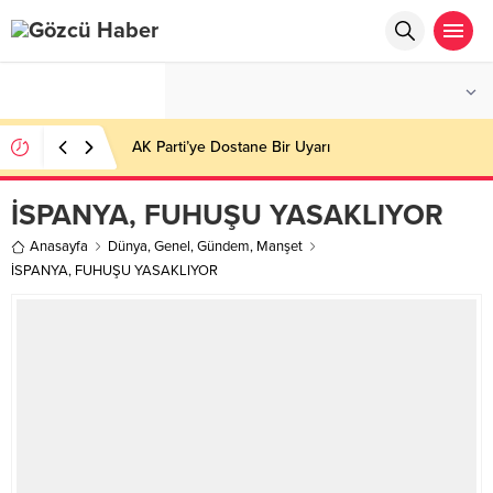
°C
İSTANBUL
PARÇALI BULUTLU
AK Parti’ye Dostane Bir Uyarı
İSPANYA, FUHUŞU YASAKLIYOR
Anasayfa
Dünya
,
Genel
,
Gündem
,
Manşet
İSPANYA, FUHUŞU YASAKLIYOR