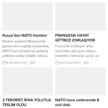
Rusya’dan NATO Hamlesi
FRANSA’DA HAYAT
GİTTİKÇE ZORLAŞIYOR
Peskov, başkent Moskova'da
gazetecilere yaptığı açıklamada,
Fransa’da enflasyon artışı
NATO'nun Ukrayna'ya gelişmiş
yüzünden alım gücü düşen
yetkilere sahip ortaklık statüsü
emekliler, memurlar, işçiler ve
vermesini değerlendirdi. "Bunun
öğrenciler protesto gösterisi
16.06.2020 21:47
0
28.01.2022 00:37
0
Avrupa'da güvenlik ve istikrarın
düzenledi. Fransa’da ücret zammı
güçlendirilmesine katkıda
ve çalışma koşullarının
bulunacağını düşünmüyoruz"
iyileştirilmesi talebiyle kamuda
diyen Peskov, NATO'nun askeri
çalışan işçi ve memurlar greve
altyapısını Rusya’nın sınırlarına
çıktı. Ülkenin 170 yerleşim
doğru genişlettiğine dikkati çekti.
bölgesinde gösteriler düzenlendi.
Peskov, "Buna karşı kendi
Başkent Paris’te Bastille
güvenliğimizi sağlamak için
Meydanı’nda toplanan binlerce
3 TERÖRİST İKNA YOLUYLA
NATO hava saldırısında 8
gerekli önlemleri almak
kişi, Ekonomi Bakanlığına yürüdü.
TESLİM OLDU
sivil öldü