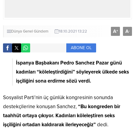
A
A
+
-
Dünya
Genel
Gündem
18.10.2021 13:22
ABONE OL
İspanya Başbakanı Pedro Sanchez Pazar günü
kadınları “köleleştirdiğini” söyleyerek ülkede seks
işçiliğini sona erdirme sözü verdi.
Sosyalist Parti’nin üç günlük kongresinin sonunda
destekçilerine konuşan Sanchez,
“Bu kongreden bir
taahhüt ortaya çıkıyor. Kadınları köleleştiren seks
işçiliğini ortadan kaldırarak ilerleyeceğiz”
dedi.