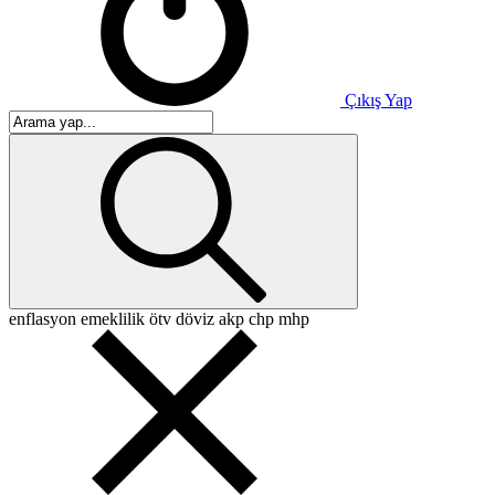
Çıkış Yap
enflasyon
emeklilik
ötv
döviz
akp
chp
mhp