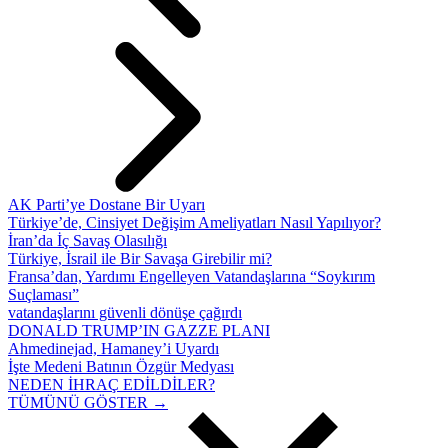
AK Parti’ye Dostane Bir Uyarı
Türkiye’de, Cinsiyet Değişim Ameliyatları Nasıl Yapılıyor?
İran’da İç Savaş Olasılığı
Türkiye, İsrail ile Bir Savaşa Girebilir mi?
Fransa’dan, Yardımı Engelleyen Vatandaşlarına “Soykırım
Suçlaması”
vatandaşlarını güvenli dönüşe çağırdı
DONALD TRUMP’IN GAZZE PLANI
Ahmedinejad, Hamaney’i Uyardı
İşte Medeni Batının Özgür Medyası
NEDEN İHRAÇ EDİLDİLER?
TÜMÜNÜ GÖSTER →