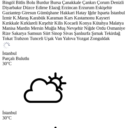
Bingöl
Bitlis
Bolu
Burdur
Bursa
Çanakkale
Çankırı
Çorum
Denizli
Diyarbakır
Düzce
Edirne
Elazığ
Erzincan
Erzurum
Eskişehir
Gaziantep
Giresun
Gümüşhane
Hakkari
Hatay
Iğdır
Isparta
İstanbul
İzmir
K.Maraş
Karabük
Karaman
Kars
Kastamonu
Kayseri
Kırıkkale
Kırklareli
Kırşehir
Kilis
Kocaeli
Konya
Kütahya
Malatya
Manisa
Mardin
Mersin
Muğla
Muş
Nevşehir
Niğde
Ordu
Osmaniye
Rize
Sakarya
Samsun
Siirt
Sinop
Sivas
Şanlıurfa
Şırnak
Tekirdağ
Tokat
Trabzon
Tunceli
Uşak
Van
Yalova
Yozgat
Zonguldak
İstanbul
Parçalı Bulutlu
30
°C
İstanbul
30
°C