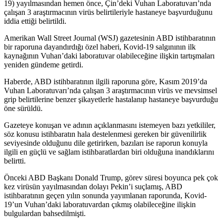
19) yayılmasından hemen önce, Çin’deki Vuhan Laboratuvarı’nda
çalışan 3 araştırmacının virüs belirtileriyle hastaneye başvurduğunu
iddia ettiği belirtildi.
Amerikan Wall Street Journal (WSJ) gazetesinin ABD istihbaratının
bir raporuna dayandırdığı özel haberi, Kovid-19 salgınının ilk
kaynağının Vuhan’daki laboratuvar olabileceğine ilişkin tartışmaları
yeniden gündeme getirdi.
Haberde, ABD istihbaratının ilgili raporuna göre, Kasım 2019’da
Vuhan Laboratuvarı’nda çalışan 3 araştırmacının virüs ve mevsimsel
grip belirtilerine benzer şikayetlerle hastalanıp hastaneye başvurduğu
öne sürüldü.
Gazeteye konuşan ve adının açıklanmasını istemeyen bazı yetkililer,
söz konusu istihbaratın hala destelenmesi gereken bir güvenilirlik
seviyesinde olduğunu dile getirirken, bazıları ise raporun konuyla
ilgili en güçlü ve sağlam istihbaratlardan biri olduğuna inandıklarını
belirtti.
Önceki ABD Başkanı Donald Trump, görev süresi boyunca pek çok
kez virüsün yayılmasından dolayı Pekin’i suçlamış, ABD
istihbaratının geçen yılın sonunda yayımlanan raporunda, Kovid-
19’un Vuhan’daki laboratuvardan çıkmış olabileceğine ilişkin
bulgulardan bahsedilmişti.