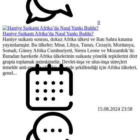
0
Haniye Suikastı Afrika’da Nasıl Yankı Buldu?
Haniye suikastı sonrası, dokuz Afrika ülkesi ve Batı Sahra kınama
yayımlamıştır. Bu ülkeler; Mısır, Libya, Tunus, Cezayir, Moritanya,
Somali, Güney Afrika Cumhuriyeti, Sierra Leone ve Mozambik’tir.
Buradan hareketle Afrika ülkelerinin suikasta yönelik tepkilerini dört
grupta toplamak mümkündür. Devlet-inşa ve ulus-inşa süreçleri
temelde anti-emperyalist bir eksende şekillendiği için Afrika ülkeleri,
genel...
15.08.2024 23:58