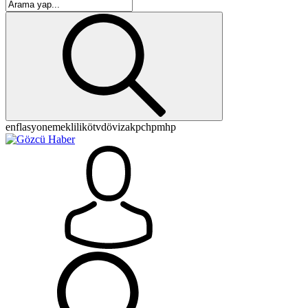
enflasyon
emeklilik
ötv
döviz
akp
chp
mhp