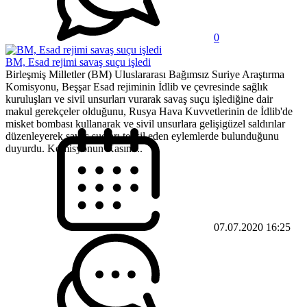
0
BM, Esad rejimi savaş suçu işledi
Birleşmiş Milletler (BM) Uluslararası Bağımsız Suriye Araştırma
Komisyonu, Beşşar Esad rejiminin İdlib ve çevresinde sağlık
kuruluşları ve sivil unsurları vurarak savaş suçu işlediğine dair
makul gerekçeler olduğunu, Rusya Hava Kuvvetlerinin de İdlib'de
misket bombası kullanarak ve sivil unsurlara gelişigüzel saldırılar
düzenleyerek savaş suçları teşkil eden eylemlerde bulunduğunu
duyurdu. Komisyonun Kasım...
07.07.2020 16:25