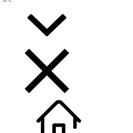
31
°C