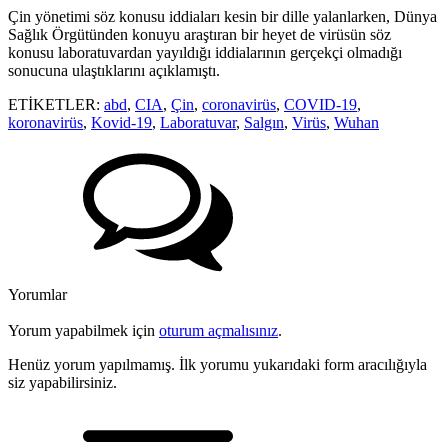
Çin yönetimi söz konusu iddiaları kesin bir dille yalanlarken, Dünya
Sağlık Örgütünden konuyu araştıran bir heyet de virüsün söz
konusu laboratuvardan yayıldığı iddialarının gerçekçi olmadığı
sonucuna ulaştıklarını açıklamıştı.
ETİKETLER:
abd
,
CIA
,
Çin
,
coronavirüs
,
COVID-19
,
koronavirüs
,
Kovid-19
,
Laboratuvar
,
Salgın
,
Virüs
,
Wuhan
Yorumlar
Yorum yapabilmek için
oturum açmalısınız
.
Henüz yorum yapılmamış. İlk yorumu yukarıdaki form aracılığıyla
siz yapabilirsiniz.