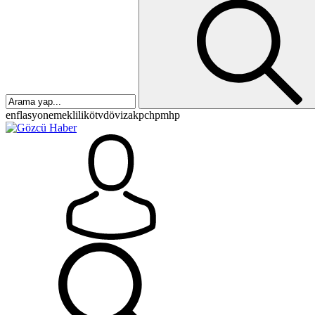
enflasyon
emeklilik
ötv
döviz
akp
chp
mhp