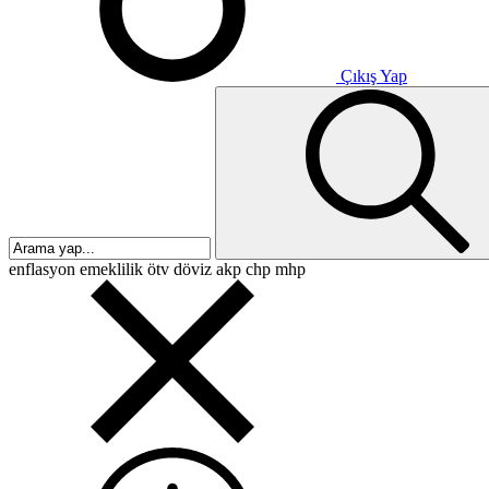
Çıkış Yap
enflasyon
emeklilik
ötv
döviz
akp
chp
mhp