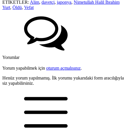
ETİKETLER:
Alim
,
davetçi
,
japonya
,
Nimetullah Halil İbrahim
Yurt
,
Öldü
,
Vefat
Yorumlar
Yorum yapabilmek için
oturum açmalısınız
.
Henüz yorum yapılmamış. İlk yorumu yukarıdaki form aracılığıyla
siz yapabilirsiniz.