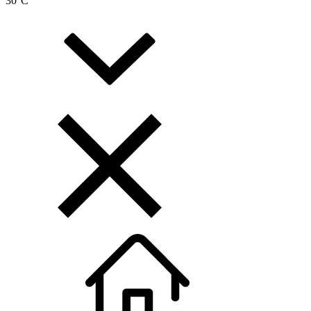
30
°C