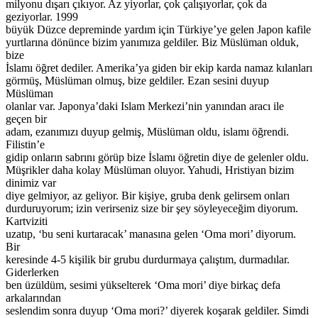
milyonu dışarı çıkıyor. Az yiyorlar, çok çalışıyorlar, çok da
geziyorlar. 1999
büyük Düzce depreminde yardım için Türkiye’ye gelen Japon kafile
yurtlarına dönünce bizim yanımıza geldiler. Biz Müslüman olduk,
bize
İslamı öğret dediler. Amerika’ya giden bir ekip karda namaz kılanları
görmüş, Müslüman olmuş, bize geldiler. Ezan sesini duyup
Müslüman
olanlar var. Japonya’daki Islam Merkezi’nin yanından aracı ile
geçen bir
adam, ezanımızı duyup gelmiş, Müslüman oldu, islamı öğrendi.
Filistin’e
gidip onların sabrını görüp bize İslamı öğretin diye de gelenler oldu.
Müşrikler daha kolay Müslüman oluyor. Yahudi, Hristiyan bizim
dinimiz var
diye gelmiyor, az geliyor. Bir kişiye, gruba denk gelirsem onları
durduruyorum; izin verirseniz size bir şey söyleyeceğim diyorum.
Kartviziti
uzatıp, ‘bu seni kurtaracak’ manasına gelen ‘Oma mori’ diyorum.
Bir
keresinde 4-5 kişilik bir grubu durdurmaya çalıştım, durmadılar.
Giderlerken
ben üzüldüm, sesimi yükselterek ‘Oma mori’ diye birkaç defa
arkalarından
seslendim sonra duyup ‘Oma mori?’ diyerek koşarak geldiler. Simdi