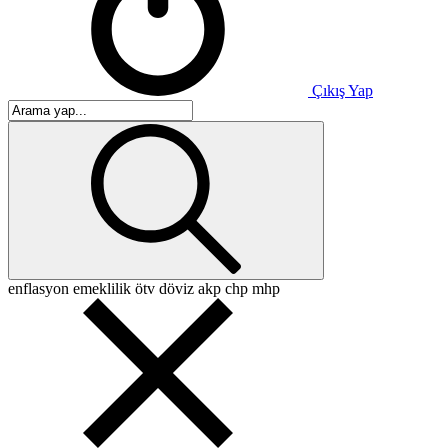
Çıkış Yap
enflasyon
emeklilik
ötv
döviz
akp
chp
mhp