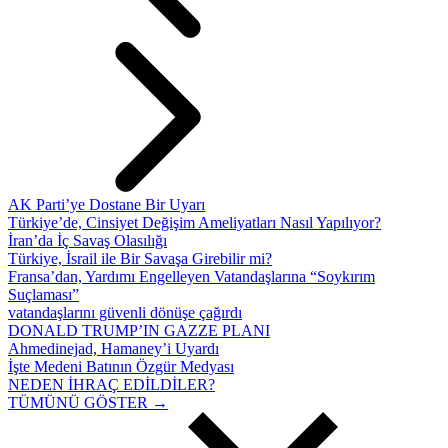
AK Parti’ye Dostane Bir Uyarı
Türkiye’de, Cinsiyet Değişim Ameliyatları Nasıl Yapılıyor?
İran’da İç Savaş Olasılığı
Türkiye, İsrail ile Bir Savaşa Girebilir mi?
Fransa’dan, Yardımı Engelleyen Vatandaşlarına “Soykırım
Suçlaması”
vatandaşlarını güvenli dönüşe çağırdı
DONALD TRUMP’IN GAZZE PLANI
Ahmedinejad, Hamaney’i Uyardı
İşte Medeni Batının Özgür Medyası
NEDEN İHRAÇ EDİLDİLER?
TÜMÜNÜ GÖSTER →