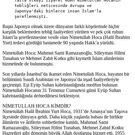
fazla ülkeyi ziyaret eden Nimetullah Hocanın
tebliğleri neticesinde Avrupa ve
Japonya'daki binlerce insan İslam'la
şereflenmişti.
Başta Japonya olmak üzere dünyanın farklı köşelerinde hiçbir
karşılık beklemeden tebliğ faaliyetleri yürüten ve pek çok ruhun
İslam’la şereflenmesine vesile olan Nimetullah Hoca (Halil İbrahim
Yurt) tedavi gördüğü hastanede 90 yaşında Hakk’a yürüdü.
Nimetullah Hoca; Mahmut Sami Ramazanoğlu, Süleyman Hilmi
Tunahan ve Mehmet Zahit Kotku gibi kıymetli İslam alimlerinin
hizmetinde de bulunmuştu.
Son yıllarda İstanbul’da ikamet eden Nimetullah Hoca, hayatını bir
bölümünü Suudi Arabistan ve Japonya’da irşad faaliyetleriyle
geçirmişti. Eşi Eyüp Sultan kabristanlığında medfun bulunan
Nimetullah Hocanın 31 Temmuz Cumartesi günü Eyüp Sultan
kabristanlığında defnedilmesi bekleniyor.
NİMETULLAH HOCA KİMDİR?
Nimetullah Halil İbrahim Yurt Hoca, 1931’de Amasya’nın Taşova
ilçesinde dünyaya geldi. Daha küçük yaşlarda babası ile birlikte
âlimlerin ve âriflerin sohbetlerine katıldı, Mahmud Sami
Ramazanoğlu, Süleyman Hilmi Tunahan, Mehmet Zahid Kotku
Hazretleri gibi dönemin büyük Allah dostlarına hizmet etti. 1955