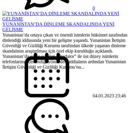
0
YUNANİSTAN’DA DİNLEME SKANDALINDA YENİ
GELİŞME
Yunanistan’da ortaya çıkan ve önemli isimlerin hükümet tarafından
dinlendiği iddiasında yeni bir gelişme yaşandı. Yunanistan İletişim
Güvenliği ve Gizliliği Kurumu tarafından ülkede yaşanan dinleme
skandalının araştırılması için özel ekip kurulduğu açıklandı.
Yunanistan’da casus yazılım “Predator” ile üst düzey isimlerin
telefonlarının dinlendiği yönündeki iddiaların ardından Yunanistan
İletişim Güvenliği ve Gizliliği Kurumu’nu...
04.01.2023 23:46