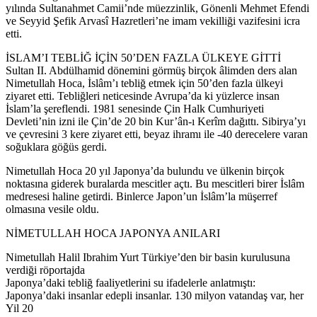
yılında Sultanahmet Camii’nde müezzinlik, Gönenli Mehmet Efendi
ve Seyyid Şefik Arvasî Hazretleri’ne imam vekilliği vazifesini icra
etti.
İSLAM’I TEBLİĞ İÇİN 50’DEN FAZLA ÜLKEYE GİTTİ
Sultan II. Abdülhamid dönemini görmüş birçok âlimden ders alan
Nimetullah Hoca, İslâm’ı tebliğ etmek için 50’den fazla ülkeyi
ziyaret etti. Tebliğleri neticesinde Avrupa’da ki yüzlerce insan
İslam’la şereflendi. 1981 senesinde Çin Halk Cumhuriyeti
Devleti’nin izni ile Çin’de 20 bin Kur’ân-ı Kerîm dağıttı. Sibirya’yı
ve çevresini 3 kere ziyaret etti, beyaz ihramı ile -40 derecelere varan
soğuklara göğüs gerdi.
Nimetullah Hoca 20 yıl Japonya’da bulundu ve ülkenin birçok
noktasına giderek buralarda mescitler açtı. Bu mescitleri birer İslâm
medresesi haline getirdi. Binlerce Japon’un İslâm’la müşerref
olmasına vesile oldu.
NİMETULLAH HOCA JAPONYA ANILARI
Nimetullah Halil Ibrahim Yurt Türkiye’den bir basin kurulusuna
verdiği röportajda
Japonya’daki tebliğ faaliyetlerini su ifadelerle anlatmıştı:
Japonya’daki insanlar edepli insanlar. 130 milyon vatandaş var, her
Yil 20