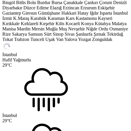
Bingöl
Bitlis
Bolu
Burdur
Bursa
Çanakkale
Çankırı
Çorum
Denizli
Diyarbakır
Düzce
Edirne
Elazığ
Erzincan
Erzurum
Eskişehir
Gaziantep
Giresun
Gümüşhane
Hakkari
Hatay
Iğdır
Isparta
İstanbul
İzmir
K.Maraş
Karabük
Karaman
Kars
Kastamonu
Kayseri
Kırıkkale
Kırklareli
Kırşehir
Kilis
Kocaeli
Konya
Kütahya
Malatya
Manisa
Mardin
Mersin
Muğla
Muş
Nevşehir
Niğde
Ordu
Osmaniye
Rize
Sakarya
Samsun
Siirt
Sinop
Sivas
Şanlıurfa
Şırnak
Tekirdağ
Tokat
Trabzon
Tunceli
Uşak
Van
Yalova
Yozgat
Zonguldak
İstanbul
Hafif Yağmurlu
29
°C
İstanbul
29
°C