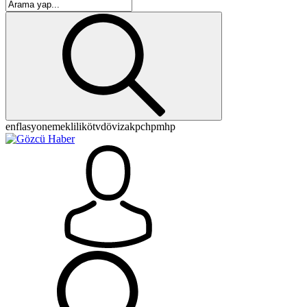
enflasyon
emeklilik
ötv
döviz
akp
chp
mhp