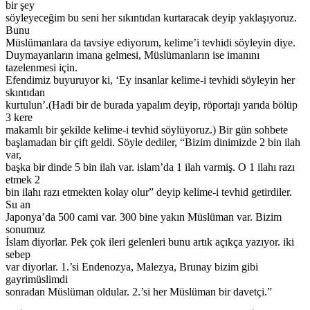
bir şey
söyleyeceğim bu seni her sıkıntıdan kurtaracak deyip yaklaşıyoruz.
Bunu
Müslümanlara da tavsiye ediyorum, kelime’i tevhidi söyleyin diye.
Duymayanların imana gelmesi, Müslümanların ise imanını
tazelenmesi için.
Efendimiz buyuruyor ki, ‘Ey insanlar kelime-i tevhidi söyleyin her
skıntıdan
kurtulun’.(Hadi bir de burada yapalım deyip, röportajı yarıda bölüp
3 kere
makamlı bir şekilde kelime-i tevhid söylüyoruz.) Bir gün sohbete
başlamadan bir çift geldi. Söyle dediler, “Bizim dinimizde 2 bin ilah
var,
başka bir dinde 5 bin ilah var. islam’da 1 ilah varmiş. O 1 ilahı razı
etmek 2
bin ilahı razı etmekten kolay olur” deyip kelime-i tevhid getirdiler.
Su an
Japonya’da 500 cami var. 300 bine yakın Müslüman var. Bizim
sonumuz
İslam diyorlar. Pek çok ileri gelenleri bunu artık açıkça yazıyor. iki
sebep
var diyorlar. 1.’si Endenozya, Malezya, Brunay bizim gibi
gayrimüslimdi
sonradan Müslüman oldular. 2.’si her Müslüman bir davetçi.”