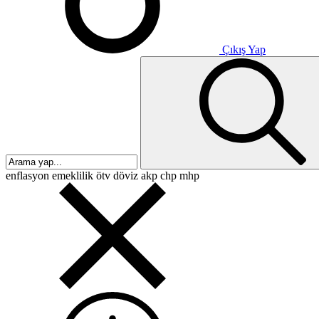
Çıkış Yap
enflasyon
emeklilik
ötv
döviz
akp
chp
mhp