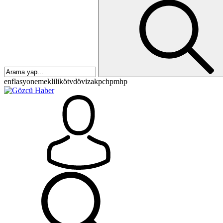
enflasyon
emeklilik
ötv
döviz
akp
chp
mhp