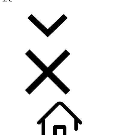
31
°C