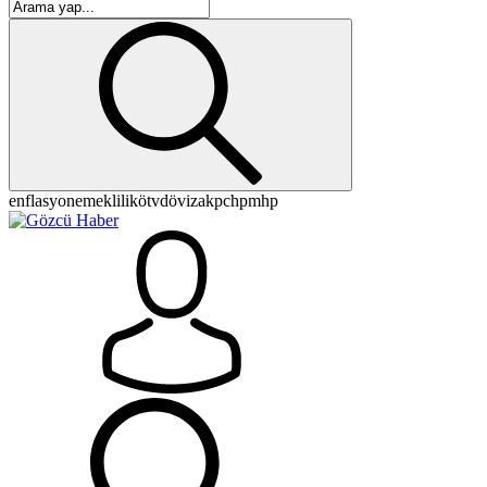
enflasyon
emeklilik
ötv
döviz
akp
chp
mhp