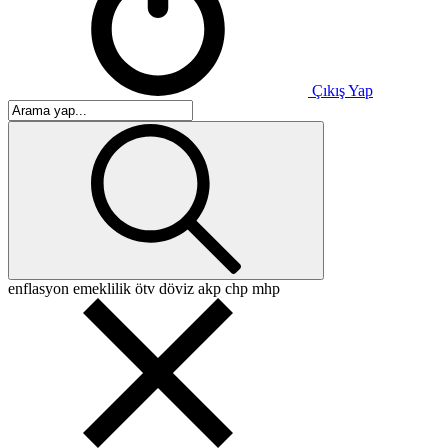
Çıkış Yap
enflasyon
emeklilik
ötv
döviz
akp
chp
mhp