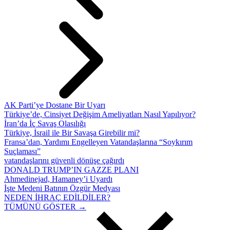
AK Parti’ye Dostane Bir Uyarı
Türkiye’de, Cinsiyet Değişim Ameliyatları Nasıl Yapılıyor?
İran’da İç Savaş Olasılığı
Türkiye, İsrail ile Bir Savaşa Girebilir mi?
Fransa’dan, Yardımı Engelleyen Vatandaşlarına “Soykırım
Suçlaması”
vatandaşlarını güvenli dönüşe çağırdı
DONALD TRUMP’IN GAZZE PLANI
Ahmedinejad, Hamaney’i Uyardı
İşte Medeni Batının Özgür Medyası
NEDEN İHRAÇ EDİLDİLER?
TÜMÜNÜ GÖSTER →