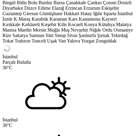
Bingöl
Bitlis
Bolu
Burdur
Bursa
Çanakkale
Çankırı
Çorum
Denizli
Diyarbakır
Düzce
Edirne
Elazığ
Erzincan
Erzurum
Eskişehir
Gaziantep
Giresun
Gümüşhane
Hakkari
Hatay
Iğdır
Isparta
İstanbul
İzmir
K.Maraş
Karabük
Karaman
Kars
Kastamonu
Kayseri
Kırıkkale
Kırklareli
Kırşehir
Kilis
Kocaeli
Konya
Kütahya
Malatya
Manisa
Mardin
Mersin
Muğla
Muş
Nevşehir
Niğde
Ordu
Osmaniye
Rize
Sakarya
Samsun
Siirt
Sinop
Sivas
Şanlıurfa
Şırnak
Tekirdağ
Tokat
Trabzon
Tunceli
Uşak
Van
Yalova
Yozgat
Zonguldak
İstanbul
Parçalı Bulutlu
30
°C
İstanbul
30
°C