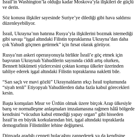
İsrail’in Washington’la olduğu kadar Moskova’yla ilişkileri de güçlü
ve derin.
Söz konusu ilişkiler sayesinde Suriye’ye dilediği gibi hava saldırısı
düzenleyebiliyor.
İsrail, Ukrayna’nın hatırına Rusya’yla ilişkilerini bozmak istemediği
gibi savaşı “işgal altındaki Filistin topraklarına Ukrayna’dan daha
çok Yahudi göçmen getirmek” için fırsat olarak görüyor.
Rusya’nın askeri operasyonuyla birlikte İsrail’e göç etmek için
başvuran Ukraynalı Yahudilerin sayısında ciddi artış olurken,
Bennett hükümeti yüzlercesini çoktan komşu ülkeler üzerinden
tahliye ederek işgal altındaki Filistin topraklarına nakletti bile.
“Sarı saçlı ve mavi gözlü” Ukraynalıların ırkçı İsrail toplumunda
“siyah tenli” Etiyopyalı Yahudilerden daha fazla kabul görecekleri
kesin.
Başta komşuları Mısır ve Ürdün olmak üzere birçok Arap ülkesiyle
barış ve normalleşme anlaşmaları imzalamasına rağmen hâlâ bölgede
kendisini “vücudun kabul etmediği yapay organ” gibi hisseden
İsrail’in en büyük korkularından biri, işgal altındaki topraklarda
demografinin Filistinliler lehine değişmesi.
Dünyada aradığı cenneti bulacağını zannederek ya da kendisine