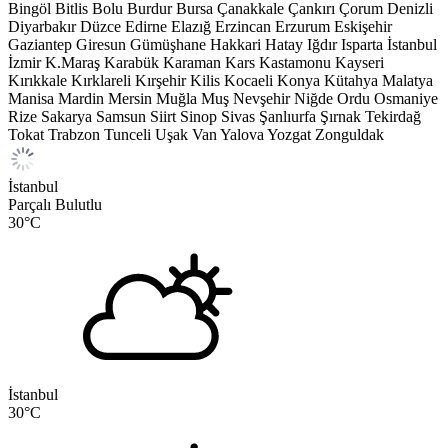
Bingöl
Bitlis
Bolu
Burdur
Bursa
Çanakkale
Çankırı
Çorum
Denizli
Diyarbakır
Düzce
Edirne
Elazığ
Erzincan
Erzurum
Eskişehir
Gaziantep
Giresun
Gümüşhane
Hakkari
Hatay
Iğdır
Isparta
İstanbul
İzmir
K.Maraş
Karabük
Karaman
Kars
Kastamonu
Kayseri
Kırıkkale
Kırklareli
Kırşehir
Kilis
Kocaeli
Konya
Kütahya
Malatya
Manisa
Mardin
Mersin
Muğla
Muş
Nevşehir
Niğde
Ordu
Osmaniye
Rize
Sakarya
Samsun
Siirt
Sinop
Sivas
Şanlıurfa
Şırnak
Tekirdağ
Tokat
Trabzon
Tunceli
Uşak
Van
Yalova
Yozgat
Zonguldak
İstanbul
Parçalı Bulutlu
30
°C
İstanbul
30
°C