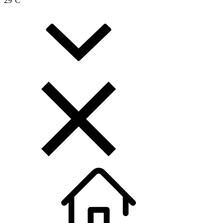
29
°C