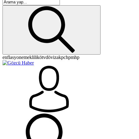
enflasyon
emeklilik
ötv
döviz
akp
chp
mhp