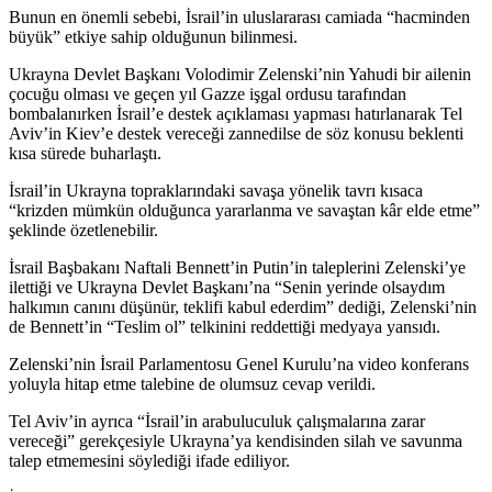
Bunun en önemli sebebi, İsrail’in uluslararası camiada “hacminden
büyük” etkiye sahip olduğunun bilinmesi.
Ukrayna Devlet Başkanı Volodimir Zelenski’nin Yahudi bir ailenin
çocuğu olması ve geçen yıl Gazze işgal ordusu tarafından
bombalanırken İsrail’e destek açıklaması yapması hatırlanarak Tel
Aviv’in Kiev’e destek vereceği zannedilse de söz konusu beklenti
kısa sürede buharlaştı.
İsrail’in Ukrayna topraklarındaki savaşa yönelik tavrı kısaca
“krizden mümkün olduğunca yararlanma ve savaştan kâr elde etme”
şeklinde özetlenebilir.
İsrail Başbakanı Naftali Bennett’in Putin’in taleplerini Zelenski’ye
ilettiği ve Ukrayna Devlet Başkanı’na “Senin yerinde olsaydım
halkımın canını düşünür, teklifi kabul ederdim” dediği, Zelenski’nin
de Bennett’in “Teslim ol” telkinini reddettiği medyaya yansıdı.
Zelenski’nin İsrail Parlamentosu Genel Kurulu’na video konferans
yoluyla hitap etme talebine de olumsuz cevap verildi.
Tel Aviv’in ayrıca “İsrail’in arabuluculuk çalışmalarına zarar
vereceği” gerekçesiyle Ukrayna’ya kendisinden silah ve savunma
talep etmemesini söylediği ifade ediliyor.