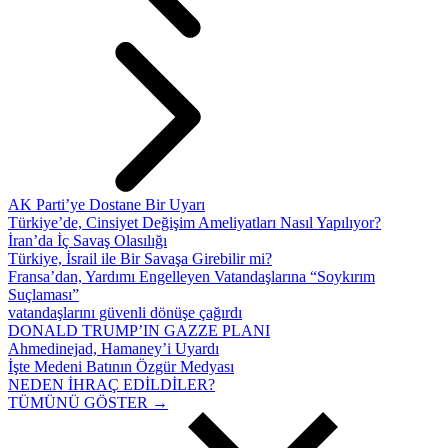
AK Parti’ye Dostane Bir Uyarı
Türkiye’de, Cinsiyet Değişim Ameliyatları Nasıl Yapılıyor?
İran’da İç Savaş Olasılığı
Türkiye, İsrail ile Bir Savaşa Girebilir mi?
Fransa’dan, Yardımı Engelleyen Vatandaşlarına “Soykırım
Suçlaması”
vatandaşlarını güvenli dönüşe çağırdı
DONALD TRUMP’IN GAZZE PLANI
Ahmedinejad, Hamaney’i Uyardı
İşte Medeni Batının Özgür Medyası
NEDEN İHRAÇ EDİLDİLER?
TÜMÜNÜ GÖSTER →