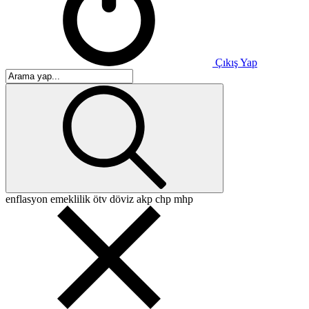
Çıkış Yap
enflasyon
emeklilik
ötv
döviz
akp
chp
mhp