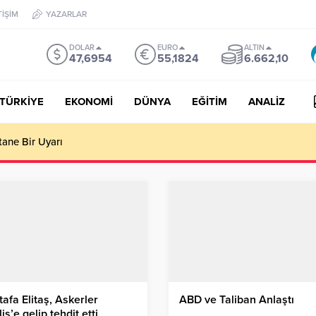
TİŞİM
YAZARLAR
DOLAR
EURO
ALTIN
47,6954
55,1824
6.662,10
TÜRKİYE
EKONOMİ
DÜNYA
EĞİTİM
ANALİZ
tane Bir Uyarı
afa Elitaş, Askerler
ABD ve Taliban Anlaştı
is’e gelip tehdit etti