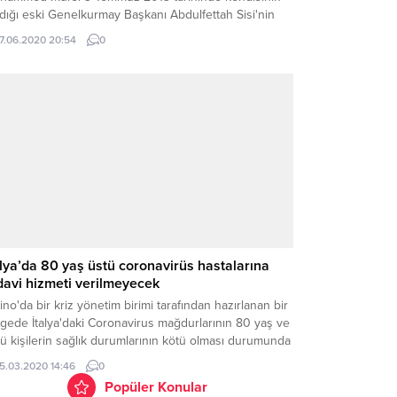
dığı eski Genelkurmay Başkanı Abdulfettah Sisi'nin
ülüğünde gerçekleştirilen bir darbeyle devrildi. 16
17.06.2020 20:54
0
yıs 2015 günü mahkeme tarafından idam cezasına
ptırılan Mursi, sağlık durumunun kötüye gitmesinden
ra, duruşma sırasında vefat etti....
alya’da 80 yaş üstü coronavirüs hastalarına
davi hizmeti verilmeyecek
ino'da bir kriz yönetim birimi tarafından hazırlanan bir
gede İtalya'daki Coronavirus mağdurlarının 80 yaş ve
ü kişilerin sağlık durumlarının kötü olması durumunda
ğun bakıma erişimi engellenecektir. The Telegraph
15.03.2020 14:46
0
rafından dünyaya duyurulan hangi hastaların yoğun
Popüler Konular
ımda tedavi göreceğini ve yetersiz alan varsa