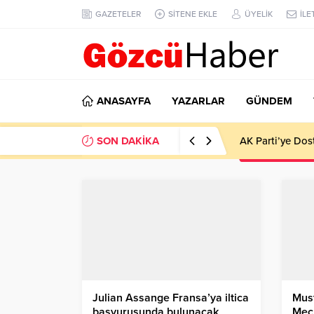
GAZETELER
SİTENE EKLE
ÜYELİK
İLE
ANASAYFA
YAZARLAR
GÜNDEM
SON DAKİKA
AK Parti’ye Dos
Julian Assange Fransa’ya iltica
Must
başvurusunda bulunacak
Mecl