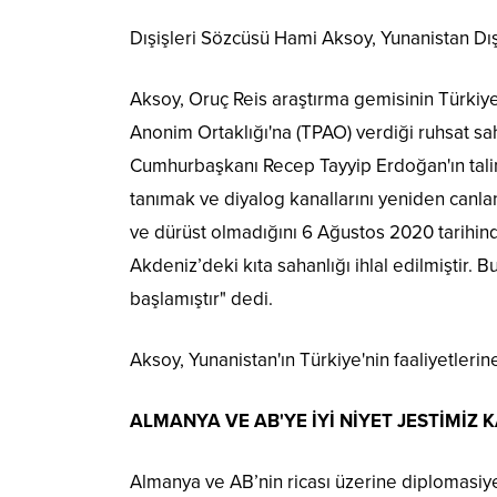
Dışişleri Sözcüsü Hami Aksoy, Yunanistan Dışiş
Aksoy, Oruç Reis araştırma gemisinin Türkiye'n
Anonim Ortaklığı'na (TPAO) verdiği ruhsat sah
Cumhurbaşkanı Recep Tayyip Erdoğan'ın talima
tanımak ve diyalog kanallarını yeniden canla
ve dürüst olmadığını 6 Ağustos 2020 tarihind
Akdeniz’deki kıta sahanlığı ihlal edilmiştir.
başlamıştır" dedi.
Aksoy, Yunanistan'ın Türkiye'nin faaliyetlerin
ALMANYA VE AB'YE İYİ NİYET JESTİMİZ 
Almanya ve AB’nin ricası üzerine diplomasiye 