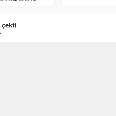
 çekti
ti