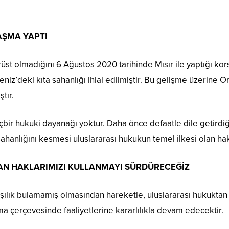
AŞMA YAPTI
st olmadığını 6 Ağustos 2020 tarihinde Mısır ile yaptığı kor
niz’deki kıta sahanlığı ihlal edilmiştir. Bu gelişme üzerine 
tır.
hiçbir hukuki dayanağı yoktur. Daha önce defaatle dile getird
ahanlığını kesmesi uluslararası hukukun temel ilkesi olan hakk
N HAKLARIMIZI KULLANMAYI SÜRDÜRECEĞİZ
arşılık bulamamış olmasından hareketle, uluslararası hukuktan
 çerçevesinde faaliyetlerine kararlılıkla devam edecektir.