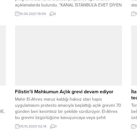
açıklamalarda bulundu. “KANAL İSTANBUL’A EVET DİYEN
ata
BİR ATATÜRKÇÜYÜM” Cevizoğlu, İstanbul’a yapılması
önc
19.04.2021 19:04
0
planlanan Kanal İstanbul’un önemini “Ben Kanal
Ma
İstanbul’a evet diyen bir Atatürkçüyüm.” sözleri ile dile
çar
getirdi. “Kızanlar olacaktır.” diyerek sözlerine başlayan
son
Cevizoğlu, “Atatürkçü geçinen partiler...
Filistin’li Mahkumun Açlık grevi devam ediyor
İt
te
Mahir El-Ahres maruz kaldığı haksız idari hapis
uygulamasını protesto amacıyla başlattığı açlık grevini 70
Tor
E,
günden beri kesintisiz bir şekilde sürdürüyor. El-Ahres
bel
bu grevini özgürlüğüne kavuşuncaya veya şehit
üst
oluncaya kadar sürdüreceğini ifade etti. Esirlerin ve
yo
05.10.2020 02:14
0
Özgürleştirilenlerin İşleri Heyeti'nin başkanı Kadri Ebu
ta
e
Bekr yaptığı basın açıklamasında Mahir El-Ahres'in sağlık
bak