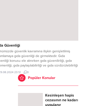
tokol hazırlamıştır. Koronavirüs yayılmaya...
da Güvenliği
ümüzde güvenlik kavramına ilişkin genişletilmiş
ımlamaya gıda güvenliği de girmektedir. Gıda
enliği konusu ele alınırken gıda güvenilirliği, gıda
menliği, gıda paylaşılabilirliği ve gıda sürdürülebilirliği
ramları ile birlikte ele alınmaktadır…. Günümüzde
29.08.2024 23:12
0
enlik kavramına ilişkin genişletilmiş tanımlamaya gıda
Popüler Konular
enliği de girmektedir. Gıda güvenliği konusu ele
nırken gıda güvenilirliği, gıda egemenliği, gıda
laşılabilirliği...
Kesinleşen hapis
cezasının ne kadarı
uygulanır