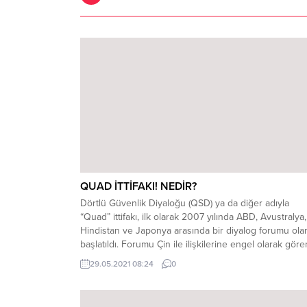
QUAD İTTİFAKI! NEDİR?
Dörtlü Güvenlik Diyaloğu (QSD) ya da diğer adıyla
“Quad” ittifakı, ilk olarak 2007 yılında ABD, Avustralya,
Hindistan ve Japonya arasında bir diyalog forumu ola
başlatıldı. Forumu Çin ile ilişkilerine engel olarak göre
Avustralya’nın oluşuma mesafeli durması nedeniyle
29.05.2021 08:24
0
Quad,10 yıl boyunca aktif bir rol oynayamadı. Ancak 2
yılında Çin’e karşı daha...