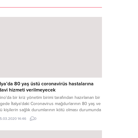
alya’da 80 yaş üstü coronavirüs hastalarına
davi hizmeti verilmeyecek
ino'da bir kriz yönetim birimi tarafından hazırlanan bir
gede İtalya'daki Coronavirus mağdurlarının 80 yaş ve
ü kişilerin sağlık durumlarının kötü olması durumunda
ğun bakıma erişimi engellenecektir. The Telegraph
15.03.2020 14:46
0
rafından dünyaya duyurulan hangi hastaların yoğun
ımda tedavi göreceğini ve yetersiz alan varsa
gisinin tedavi edilmeyeceğini belirleyecek bir