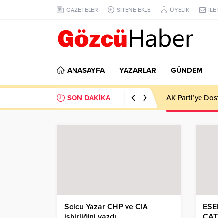
GAZETELER
SİTENE EKLE
ÜYELİK
İLE
ANASAYFA
YAZARLAR
GÜNDEM
SON DAKİKA
AK Parti’ye Dos
Solcu Yazar CHP ve CIA
ESE
işbirliğini yazdı
ÇAT