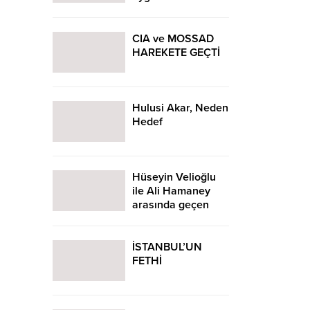
CIA ve MOSSAD
HAREKETE GEÇTİ
Hulusi Akar, Neden
Hedef
Hüseyin Velioğlu
ile Ali Hamaney
arasında geçen
diyalog
İSTANBUL’UN
FETHİ