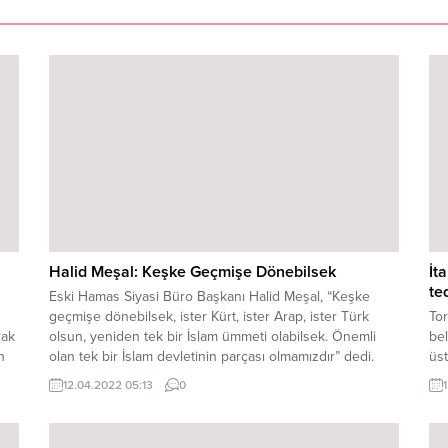
Halid Meşal: Keşke Geçmişe Dönebilsek
İt
te
Eski Hamas Siyasi Büro Başkanı Halid Meşal, “Keşke
geçmişe dönebilsek, ister Kürt, ister Arap, ister Türk
Tor
rak
olsun, yeniden tek bir İslam ümmeti olabilsek. Önemli
bel
n
olan tek bir İslam devletinin parçası olmamızdır” dedi.
üst
Filistin İslami Direniş Hareketi’nin (Hamas) halen yurt dışı
yo
12.04.2022 05:13
0
017
sorumluluğunu yürüten eski Hamas Siyasi Büro Başkanı
ta
Halid Meşal, Rûdaw...
bak
han