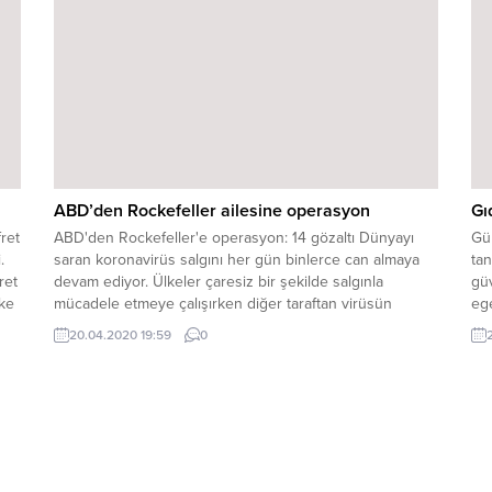
pro
ABD’den Rockefeller ailesine operasyon
Gı
ret
ABD'den Rockefeller'e operasyon: 14 gözaltı Dünyayı
Gün
.
saran koronavirüs salgını her gün binlerce can almaya
tan
ret
devam ediyor. Ülkeler çaresiz bir şekilde salgınla
güv
lke
mücadele etmeye çalışırken diğer taraftan virüsün
ege
kaynağı ve oluşum sebepleri araştırılmaya devam ediyor.
kav
20.04.2020 19:59
0
..
Virüsün Çin laboratuvarlarında üretildiğine kesin gözüyle
güv
bakılırken Çin’in tek başına bu virüsü yayacak
güv
imkanlarının kısıtlı olduğu da...
alı
pay