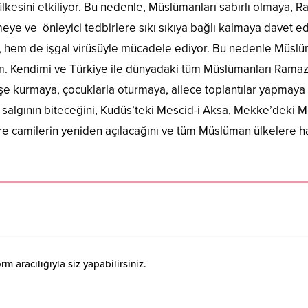
ülkesini etkiliyor. Bu nedenle, Müslümanları sabırlı olmaya, R
ye ve önleyici tedbirlere sıkı sıkıya bağlı kalmaya davet edi
, hem de işgal virüsüyle mücadele ediyor. Bu nedenle Müslüma
 Kendimi ve Türkiye ile dünyadaki tüm Müslümanları Ramazan
öşe kurmaya, çocuklarla oturmaya, ailece toplantılar yapmaya
salgının biteceğini, Kudüs’teki Mescid-i Aksa, Mekke’deki 
re camilerin yeniden açılacağını ve tüm Müslüman ülkelere h
 aracılığıyla siz yapabilirsiniz.