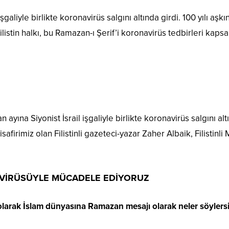
l işgaliyle birlikte koronavirüs salgını altında girdi. 100 yılı 
stin halkı, bu Ramazan-ı Şerif’i koronavirüs tedbirleri kap
n ayına Siyonist İsrail işgaliyle birlikte koronavirüs salgını a
safirimiz olan Filistinli gazeteci-yazar Zaher Albaik, Filistin
 VİRÜSÜYLE MÜCADELE EDİYORUZ
 olarak İslam dünyasına Ramazan mesajı olarak neler söylers