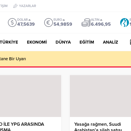
TİŞİM
YAZARLAR
DOLAR
EURO
ALTIN
47,5639
54,9859
6.496,95
TÜRKİYE
EKONOMİ
DÜNYA
EĞİTİM
ANALİZ
tane Bir Uyarı
D İLE YPG ARASINDA
Yasağa rağmen, Suudi
IŞMA
Arabistan’a silah satışı