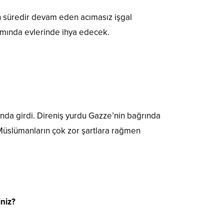
aşkın süredir devam eden acımasız işgal
samında evlerinde ihya edecek.
ltında girdi. Direniş yurdu Gazze’nin bağrında
li Müslümanların çok zor şartlara rağmen
iniz?