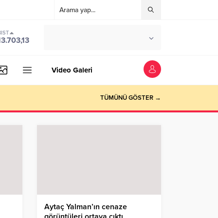
BIST
°C
İSTANBUL
13.703,13
PARÇALI BULUTLU
Video Galeri
TÜMÜNÜ GÖSTER →
Aytaç Yalman’ın cenaze
görüntüleri ortaya çıktı