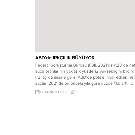
ABD’de IRKÇILIK BÜYÜYOR
Federal Soruşturma Bürosu (FBI), 2021’de ABD’de nef
suçu oranlarının yaklaşık yüzde 12 yükseldiğini bildirdi
FBI açıklamasına göre, ABD’de polise ihbar edilen nef
suçları 2021’de bir önceki yıla göre yüzde 11,6 arttı. Ü
çapında resmi olarak bildirilen nefret suçu olayları
15.03.2023 00:03
0
2020’de 8 bin 120 iken 2021’de 9 bin 65’e çıktı. Buna.