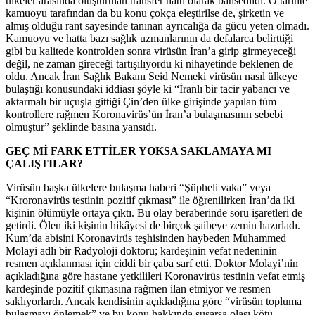
ülkeler arasında oluşturulan transfer hattı olarak bahsedildi. O tarihte
kamuoyu tarafından da bu konu çokça eleştirilse de, şirketin ve
almış olduğu rant sayesinde tanınan ayrıcalığa da gücü yeten olmadı.
Kamuoyu ve hatta bazı sağlık uzmanlarının da defalarca belirttiği
gibi bu kalitede kontrolden sonra virüsün İran’a girip girmeyeceği
değil, ne zaman gireceği tartışılıyordu ki nihayetinde beklenen de
oldu. Ancak İran Sağlık Bakanı Seid Nemeki virüsün nasıl ülkeye
bulaştığı konusundaki iddiası şöyle ki “İranlı bir tacir yabancı ve
aktarmalı bir uçuşla gittiği Çin’den ülke girişinde yapılan tüm
kontrollere rağmen Koronavirüs’ün İran’a bulaşmasının sebebi
olmuştur” şeklinde basına yansıdı.
GEÇ Mİ FARK ETTİLER YOKSA SAKLAMAYA MI
ÇALIŞTILAR?
Virüsün başka ülkelere bulaşma haberi “Şüpheli vaka” veya
“Kroronavirüs testinin pozitif çıkması” ile öğrenilirken İran’da iki
kişinin ölümüyle ortaya çıktı. Bu olay beraberinde soru işaretleri de
getirdi. Ölen iki kişinin hikâyesi de birçok şaibeye zemin hazırladı.
Kum’da abisini Koronavirüs teşhisinden haybeden Muhammed
Molayi adlı bir Radyoloji doktoru; kardeşinin vefat nedeninin
resmen açıklanması için ciddi bir çaba sarf etti. Doktor Molayi’nin
açıkladığına göre hastane yetkilileri Koronavirüs testinin vefat etmiş
kardeşinde pozitif çıkmasına rağmen ilan etmiyor ve resmen
saklıyorlardı. Ancak kendisinin açıkladığına göre “virüsün topluma
bulaşmayı önlemek” ve bu konu hakkında susarsa olası kötü