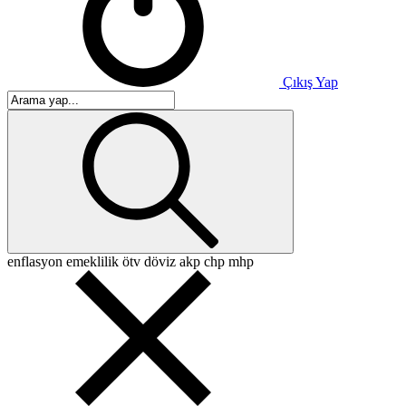
Çıkış Yap
enflasyon
emeklilik
ötv
döviz
akp
chp
mhp