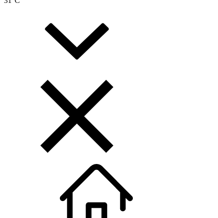
31
°C