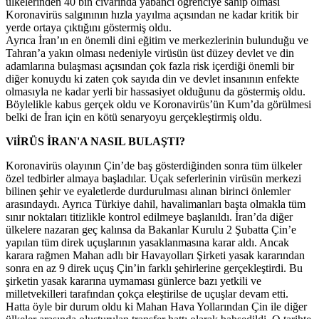
ülkelerinden 40 bin civarında yabancı öğrenciye sahip olması
Koronavirüs salgınının hızla yayılma açısından ne kadar kritik bir
yerde ortaya çıktığını göstermiş oldu.
Ayrıca İran’ın en önemli dini eğitim ve merkezlerinin bulunduğu ve
Tahran’a yakın olması nedeniyle virüsün üst düzey devlet ve din
adamlarına bulaşması açısından çok fazla risk içerdiği önemli bir
diğer konuydu ki zaten çok sayıda din ve devlet insanının enfekte
olmasıyla ne kadar yerli bir hassasiyet olduğunu da göstermiş oldu.
Böylelikle kabus gerçek oldu ve Koronavirüs’ün Kum’da görülmesi
belki de İran için en kötü senaryoyu gerçekleştirmiş oldu.
ViİRÜS İRAN'A NASIL BULAŞTI?
Koronavirüs olayının Çin’de baş gösterdiğinden sonra tüm ülkeler
özel tedbirler almaya başladılar. Uçak seferlerinin virüsün merkezi
bilinen şehir ve eyaletlerde durdurulması alınan birinci önlemler
arasındaydı. Ayrıca Türkiye dahil, havalimanları başta olmakla tüm
sınır noktaları titizlikle kontrol edilmeye başlanıldı. İran’da diğer
ülkelere nazaran geç kalınsa da Bakanlar Kurulu 2 Şubatta Çin’e
yapılan tüm direk uçuşlarının yasaklanmasına karar aldı. Ancak
karara rağmen Mahan adlı bir Havayolları Şirketi yasak kararından
sonra en az 9 direk uçuş Çin’in farklı şehirlerine gerçekleştirdi. Bu
şirketin yasak kararına uymaması günlerce bazı yetkili ve
milletvekilleri tarafından çokça eleştirilse de uçuşlar devam etti.
Hatta öyle bir durum oldu ki Mahan Hava Yollarından Çin ile diğer