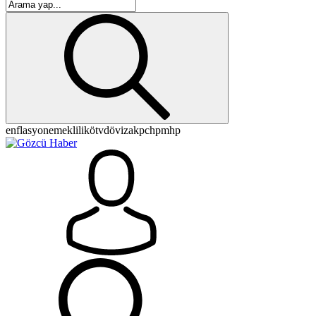
enflasyon
emeklilik
ötv
döviz
akp
chp
mhp