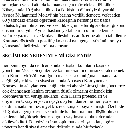
sonuçların vebali altında kalmaması için mücadele ettiği bilinir.
Nihayetinde 19 Şubatta ilk vaka iki kişinin ölümüyle duyuruldu.
Ayrıca Muhammed Molayi’nin basına verdiği demeçte vefat eden
60 yaşındaki emekli öğretmen kardeşinin herhangi bir başka
rahatsızlığının olmaması ve kesinlikle Çin ile bir ilgisi olmadığı konu
düşündürücüydü. Ayrıca hastane yetkililerinin ölüm nedenine
zatürree yazmaları ve Molayi ailesinin ısrarı üzerine alınan tahlillerde
Koronavirüs testinin pozitif çıkması olayın gerçek yüzünün ortaya
çıkmasında belirleyici rol oynamıştır.
SEÇ.İMLER NEDENİYLE Mİ GİZLENDİ?
İran kamuoyunda ciddi anlamda tartışılan konuların başında
yönetimin Meclis Seçimleri ve katılım oranını olumsuz etkilememek
için Koronavirüs’ün varlığının mahsus saklandığına inananlar az
değil. Şöyle ki zaten siyasi anlamda Anayasa Koruyucular
Konseyinin adayları veto ettiği için rekabetsiz bir seçimin yönetimce
çok önemsenen katılım oranının düşük olmasını önlemek için
koronavirüs’ün varlığı saklandı. Zira Kasım protestoları ve
düşürülen Ukrayna yolcu uçağı olaylarından sonra İran yönetimi
ciddi manada bir meşruiyet kriziyle karşı karşıya kalmıştır. Özellikle
21 Şubatta gerçekleşen seçimlerde katılım oranının düşük olması
beklenen büyük şehirlerde salgının yayılması katılımı derinden
etkileyebilirdi. Bu yüzden İran toplumunda oluşan algıya göre
yönetim kendi siyasi amaçları doğrultusunda bir faciayla