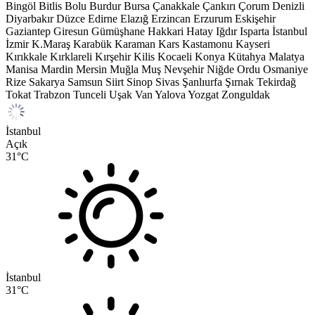
Bingöl
Bitlis
Bolu
Burdur
Bursa
Çanakkale
Çankırı
Çorum
Denizli
Diyarbakır
Düzce
Edirne
Elazığ
Erzincan
Erzurum
Eskişehir
Gaziantep
Giresun
Gümüşhane
Hakkari
Hatay
Iğdır
Isparta
İstanbul
İzmir
K.Maraş
Karabük
Karaman
Kars
Kastamonu
Kayseri
Kırıkkale
Kırklareli
Kırşehir
Kilis
Kocaeli
Konya
Kütahya
Malatya
Manisa
Mardin
Mersin
Muğla
Muş
Nevşehir
Niğde
Ordu
Osmaniye
Rize
Sakarya
Samsun
Siirt
Sinop
Sivas
Şanlıurfa
Şırnak
Tekirdağ
Tokat
Trabzon
Tunceli
Uşak
Van
Yalova
Yozgat
Zonguldak
İstanbul
Açık
31
°C
İstanbul
31
°C