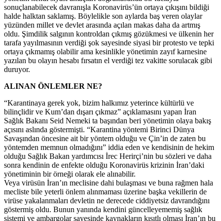
sonuçlanabilecek davranışla Koronavirüs’ün ortaya çıkışını bildiği
halde halktan saklamış. Böylelikle son aylarda baş veren olaylar
yüzünden millet ve devlet arasında açılan makas daha da artmış
oldu. Şimdilik salgının kontroldan çıkmış gözükmesi ve ülkenin her
tarafa yayılmasının verdiği şok sayesinde siyasi bir protesto ve tepki
ortaya çıkmamış olabilir ama kesinlikle yönetimin zayıf karnesine
yazılan bu olayın hesabı fırsatın el verdiği tez vakitte sorulacak gibi
duruyor.
ALINAN ÖNLEMLER NE?
“Karantinaya gerek yok, bizim halkımız yeterince kültürlü ve
bilinçlidir ve Kum’dan dışarı çıkmaz” açıklamasını yapan İran
Sağlık Bakanı Seid Nemeki ta başından beri yönetimin olaya bakış
açısını aslında göstermişti. “Karantina yöntemi Birinci Dünya
Savaşından öncesine ait bir yöntem olduğu ve Çin’in de zaten bu
yöntemden memnun olmadığını” iddia eden ve kendisinin de hekim
olduğu Sağlık Bakan yardımcısı İrec Herirçi’nin bu sözleri ve daha
sonra kendinin de enfekte olduğu Koronavirüs krizinin İran’daki
yönetiminin bir örneği olarak ele alınabilir.
Veya virüsün İran’ın meclisine dahi bulaşması ve buna rağmen hala
mecliste bile yeterli önlem alınmaması üzerine başka vekillerin de
virüse yakalanmaları devletin ne derecede ciddiyetsiz davrandığını
göstermiş oldu. Bunun yanında kendini güncelleyememiş sağlık
sistemi ve ambargolar sayesinde kaynakların kısıtlı olması İran’ın bu