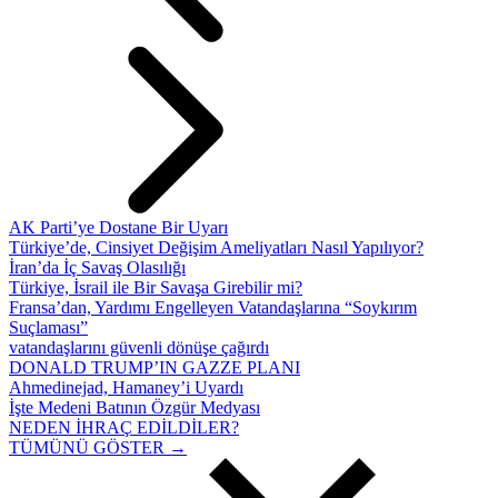
AK Parti’ye Dostane Bir Uyarı
Türkiye’de, Cinsiyet Değişim Ameliyatları Nasıl Yapılıyor?
İran’da İç Savaş Olasılığı
Türkiye, İsrail ile Bir Savaşa Girebilir mi?
Fransa’dan, Yardımı Engelleyen Vatandaşlarına “Soykırım
Suçlaması”
vatandaşlarını güvenli dönüşe çağırdı
DONALD TRUMP’IN GAZZE PLANI
Ahmedinejad, Hamaney’i Uyardı
İşte Medeni Batının Özgür Medyası
NEDEN İHRAÇ EDİLDİLER?
TÜMÜNÜ GÖSTER →