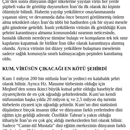
Çin’den sonra dünyanın diğer ülkelerine yayılan virüs her yerde
şüpheli vaka ile görülüp duyururken İran’da ilk olarak iki kişinin
ölümüyle bilindi. Haberin yayılıp yetkililerce onaylanmasında
yaşanan süreç ve devamında daha önce benzeri görülmemiş önlem
alma teknikleri olayı İran’da tıbbi bir hadiseden çok bir siyasi mesele
gibi gündeme getirildi. İranlı yetkililerin virüsün ilk görüldüğü Kum
şehrini karantinaya almama konusundaki ısrarının neticesinde,
hastalık ülkenin neredeyse tümüne bulaştı ve komşuların tek tek sınır
kapılarını kapatmak ile birlikte İran ülke olarak karantinaya alınmış
olundu. Ayrıca virüsün üst düzey yetkililere bulaşması meselenin
sadece sağlık konusuyla sınırlı kalmayacağını peşinden kanıtlamış
oldu.
KUM, VİRÜSÜN ÇIKACAĞI EN KÖTÜ ŞEHİRDİ
Kum 1 milyon 200 bin nüfusla İran’ın yedinci en kalabalık şehri
olarak bilinir. Ayrıca Hz. Masume türbesinin olduğu için
Meşhed’den sonra ikinci büyük kutsal şehir olduğu hasebiyle dini
ziyaretçilerin de en çok uğradığı şehirlerdendir. Kum’un kendi
nüfusundan başka yılda 20 milyon iç ve 2,5 milyon dış turistin
türbelerin ziyareti için uğradığı şehirdir. Kum’un dini statüsünü
düşününce birçok insanın ülke ve dünyanın farklı yerlerinden dini
eğitim için geldiği adrestir. Özellikle Tahran’a yakın olduğu
itibariyle İran’ın en çok göç aldığı merkezlerden biri olarak bilinir.
Sadece “Camie-tül Mustafa” dini eğitim merkezinin dünyanın farklı