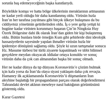
sorunla baş edemeyeceğinin başka kanıtlarıydı.
Böylelikle komşu ve hatta bölge ülkelerinin meraklarının artmasının
ne kadar yerli olduğu bir daha kanıtlanmış oldu. Virüsün hızla
İran’ın her tarafına yayılması gibi birçok ülkeye bulaşması da bu
ciddiyetsiz yönetimin getirilerinden oldu. İş o yere gelip yetişti ki
bugüne kadar virüsten korunmayı başaran Çin’in Ningksia Huy
Özerk Bölgesine dahi ilk olarak İran’dan giden bir kişi bulaştırmış
oldu. Bütün bunlara birde örneğin Kum gibi şehirlerde dini ideolojik
hassasiyetlerin sayesinde yapılan ihmaller virüsün hızla bir
ipidemiye dönüşünü sağlamış oldu. Şöyle ki uzun tartışmalar sonucu
Hz. Masume türbesi bir türlü ziyarete kapatılmadı ve tıbbi bilimsel
gerçeklere meydan okuyacak iddialar ortaya konuldu ve sonuç
virüsün daha da çok can almasından başka bir sonuç olmadı.
Her ne kadar dünya da tıp dünyası Koronavirüs’e çözüm bulmak
için kafa yorsa da İran’da olaya siyasi yaklaşım daha çok revaçta.
Hamaney ilk açıklamasında Koronavirüs’ü düşmanların İran
aleyhine başlattığı bir propagandanın parçası olarak değerlendirmesi
Tahrandaki devlet aklının meseleye nasıl baktığının görüntüsünü
göstermiş oldu.
Karar Gazetesi