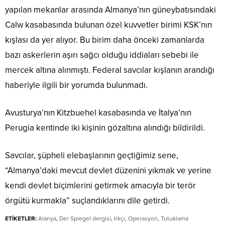
yapılan mekanlar arasında Almanya’nın güneybatısındaki
Calw kasabasında bulunan özel kuvvetler birimi KSK’nın
kışlası da yer alıyor. Bu birim daha önceki zamanlarda
bazı askerlerin aşırı sağcı olduğu iddiaları sebebi ile
mercek altına alınmıştı. Federal savcılar kışlanın arandığı
haberiyle ilgili bir yorumda bulunmadı.
Avusturya’nın Kitzbuehel kasabasında ve İtalya’nın
Perugia kentinde iki kişinin gözaltına alındığı bildirildi.
Savcılar, şüpheli elebaşlarının geçtiğimiz sene,
“Almanya’daki mevcut devlet düzenini yıkmak ve yerine
kendi devlet biçimlerini getirmek amacıyla bir terör
örgütü kurmakla” suçlandıklarını dile getirdi.
ETİKETLER:
Alanya
,
Der Spiegel dergisi
,
Irkçı
,
Operasyon
,
Tutuklama