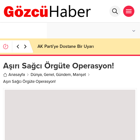
°C
İSTANBUL
HAFIF YAĞMURLU
AK Parti’ye Dostane Bir Uyarı
Aşırı Sağcı Örgüte Operasyon!
Anasayfa
Dünya
,
Genel
,
Gündem
,
Manşet
Aşırı Sağcı Örgüte Operasyon!