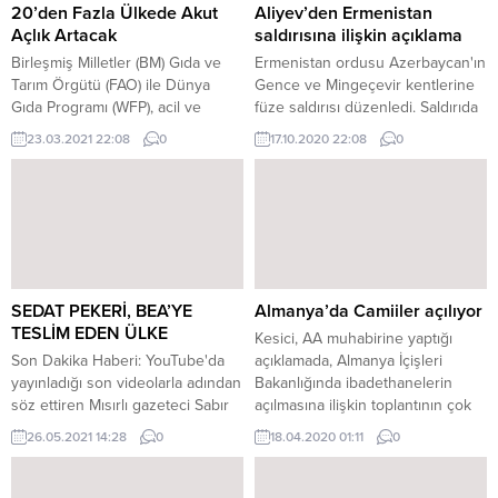
20’den Fazla Ülkede Akut
Aliyev’den Ermenistan
Açlık Artacak
saldırısına ilişkin açıklama
Birleşmiş Milletler (BM) Gıda ve
Ermenistan ordusu Azerbaycan'ın
Tarım Örgütü (FAO) ile Dünya
Gence ve Mingeçevir kentlerine
Gıda Programı (WFP), acil ve
füze saldırısı düzenledi. Saldırıda
genişletilmiş bir yardım
Gence'de 2'si çocuk 12 sivil
23.03.2021 22:08
0
17.10.2020 22:08
0
yapılmaması halinde gelecek
hayatını kaybetti, 40 sivil
aylarda 20'den fazla ülkede akut
yaralandı.
açlığın artacağı uyarısında
bulundu. BM’nin Roma merkezli
iki kuruluşunun bugün
yayımladığı “Açlıkta öne çıkanlar”
başlıklı ortak rapora ilişkin
açıklama yapıldı. Yemen, Güney
SEDAT PEKERİ, BEA’YE
Almanya’da Camiiler açılıyor
Sudan ve...
TESLİM EDEN ÜLKE
Kesici, AA muhabirine yaptığı
Son Dakika Haberi: YouTube'da
açıklamada, Almanya İçişleri
yayınladığı son videolarla adından
Bakanlığında ibadethanelerin
söz ettiren Mısırlı gazeteci Sabır
açılmasına ilişkin toplantının çok
Meşhur, organize suç örgütü
verimli geçtiğini, bir taslak
26.05.2021 14:28
0
18.04.2020 01:11
0
lideri Sedat Peker'i tutuklayıp
hazırlanması konusunda
BAE'ye, ABD aracılığında Fas'ın
anlaşıldığını ifade etti. Taslağın
teslim ettiğini söyledi. “FAS’TAN
hazırlanmasının önemine dikkati