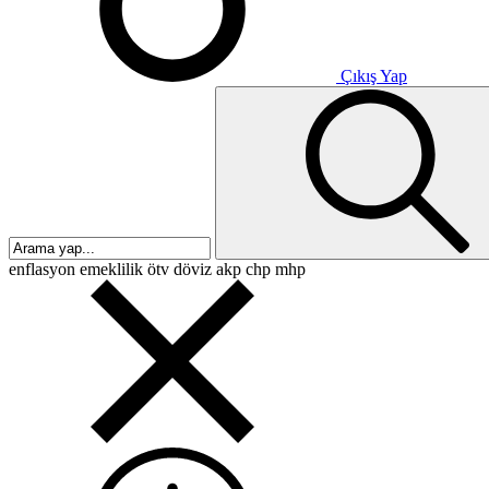
Çıkış Yap
enflasyon
emeklilik
ötv
döviz
akp
chp
mhp