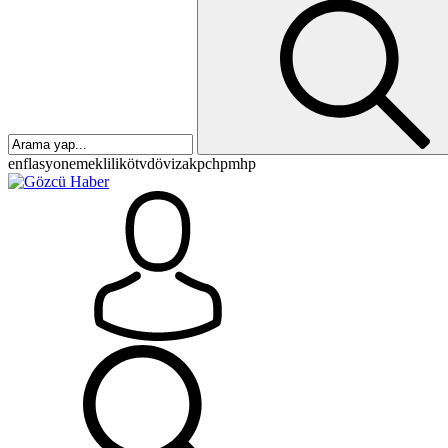
enflasyon
emeklilik
ötv
döviz
akp
chp
mhp