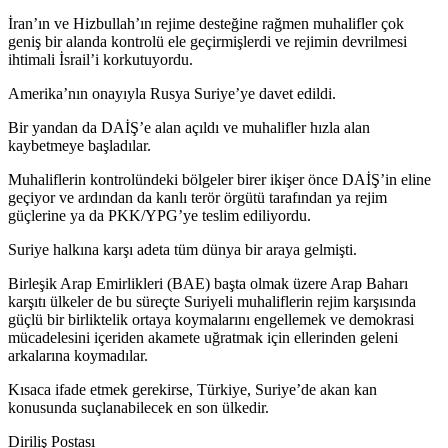
İran’ın ve Hizbullah’ın rejime desteğine rağmen muhalifler çok
geniş bir alanda kontrolü ele geçirmişlerdi ve rejimin devrilmesi
ihtimali İsrail’i korkutuyordu.
Amerika’nın onayıyla Rusya Suriye’ye davet edildi.
Bir yandan da DAİŞ’e alan açıldı ve muhalifler hızla alan
kaybetmeye başladılar.
Muhaliflerin kontrolündeki bölgeler birer ikişer önce DAİŞ’in eline
geçiyor ve ardından da kanlı terör örgütü tarafından ya rejim
güçlerine ya da PKK/YPG’ye teslim ediliyordu.
Suriye halkına karşı adeta tüm dünya bir araya gelmişti.
Birleşik Arap Emirlikleri (BAE) başta olmak üzere Arap Baharı
karşıtı ülkeler de bu süreçte Suriyeli muhaliflerin rejim karşısında
güçlü bir birliktelik ortaya koymalarını engellemek ve demokrasi
mücadelesini içeriden akamete uğratmak için ellerinden geleni
arkalarına koymadılar.
Kısaca ifade etmek gerekirse, Türkiye, Suriye’de akan kan
konusunda suçlanabilecek en son ülkedir.
Diriliş Postası