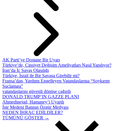
AK Parti’ye Dostane Bir Uyarı
Türkiye’de, Cinsiyet Değişim Ameliyatları Nasıl Yapılıyor?
İran’da İç Savaş Olasılığı
Türkiye, İsrail ile Bir Savaşa Girebilir mi?
Fransa’dan, Yardımı Engelleyen Vatandaşlarına “Soykırım
Suçlaması”
vatandaşlarını güvenli dönüşe çağırdı
DONALD TRUMP’IN GAZZE PLANI
Ahmedinejad, Hamaney’i Uyardı
İşte Medeni Batının Özgür Medyası
NEDEN İHRAÇ EDİLDİLER?
TÜMÜNÜ GÖSTER →