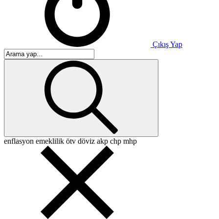
Çıkış Yap
enflasyon
emeklilik
ötv
döviz
akp
chp
mhp