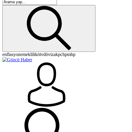
enflasyon
emeklilik
ötv
döviz
akp
chp
mhp