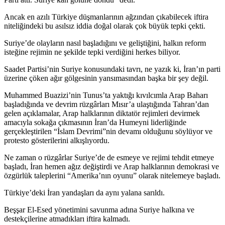
Ancak en azılı Türkiye düşmanlarının ağzından çıkabilecek iftira
niteliğindeki bu asılsız iddia doğal olarak çok büyük tepki çekti.
Suriye’de olayların nasıl başladığını ve geliştiğini, halkın reform
isteğine rejimin ne şekilde tepki verdiğini herkes biliyor.
Saadet Partisi’nin Suriye konusundaki tavrı, ne yazık ki, İran’ın parti
üzerine çöken ağır gölgesinin yansımasından başka bir şey değil.
Muhammed Buazizi’nin Tunus’ta yaktığı kıvılcımla Arap Baharı
başladığında ve devrim rüzgârları Mısır’a ulaştığında Tahran’dan
gelen açıklamalar, Arap halklarının diktatör rejimleri devirmek
amacıyla sokağa çıkmasının İran’da Humeyni liderliğinde
gerçekleştirilen “İslam Devrimi”nin devamı olduğunu söylüyor ve
protesto gösterilerini alkışlıyordu.
Ne zaman o rüzgârlar Suriye’de de esmeye ve rejimi tehdit etmeye
başladı, İran hemen ağız değiştirdi ve Arap halklarının demokrasi ve
özgürlük taleplerini “Amerika’nın oyunu” olarak nitelemeye başladı.
Türkiye’deki İran yandaşları da aynı yalana sarıldı.
Beşşar El-Esed yönetimini savunma adına Suriye halkına ve
destekçilerine atmadıkları iftira kalmadı.