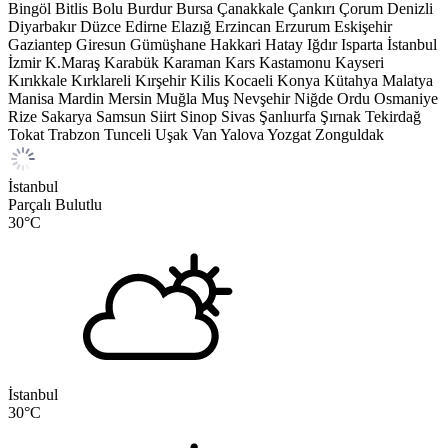
Bingöl
Bitlis
Bolu
Burdur
Bursa
Çanakkale
Çankırı
Çorum
Denizli
Diyarbakır
Düzce
Edirne
Elazığ
Erzincan
Erzurum
Eskişehir
Gaziantep
Giresun
Gümüşhane
Hakkari
Hatay
Iğdır
Isparta
İstanbul
İzmir
K.Maraş
Karabük
Karaman
Kars
Kastamonu
Kayseri
Kırıkkale
Kırklareli
Kırşehir
Kilis
Kocaeli
Konya
Kütahya
Malatya
Manisa
Mardin
Mersin
Muğla
Muş
Nevşehir
Niğde
Ordu
Osmaniye
Rize
Sakarya
Samsun
Siirt
Sinop
Sivas
Şanlıurfa
Şırnak
Tekirdağ
Tokat
Trabzon
Tunceli
Uşak
Van
Yalova
Yozgat
Zonguldak
İstanbul
Parçalı Bulutlu
30
°C
İstanbul
30
°C