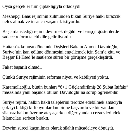
Oysa gerçekler tüm çıplaklığıyla ortadaydı.
Mezhepçi Baas rejiminin zulmünden bıkan Suriye halkı birazcık
nefes almak ve insanca yaşamak istiyordu.
Başlarda istediği rejimi devirmek değildi ve barışçıl gösterilerde
sadece reform talebi dile getiriliyordu.
Hatta söz konusu dönemde Dışişleri Bakanı Ahmet Davutoğlu,
Suriye’nin kan gölüne dönmesini engellemek için Şam’a gitti ve
Beşşar El-Esed’le saatlerce süren bir görüşme gerçekleştirdi.
Fakat başarılı olmadı.
Çünkü Suriye rejiminin reforma niyeti ve kabiliyeti yoktu.
Karamollaoğlu, bütün bunları “6+1 Güçlendirilmiş 28 Şubat İttifakı”
masasında yanı başında oturan Davutoğlu’na sorup öğrenebilir.
Suriye rejimi, halkın haklı taleplerini terörize edebilmek amacıyla
çok iyi bildiği kirli oyunlardan birine başvurdu ve bir yandan
silahsız halkın üzerine ateş açarken diğer yandan cezaevlerindeki
İslamcıları serbest bıraktı.
Devrim süreci kaçınılmaz olarak silahlı mücadeleye dönüştü.