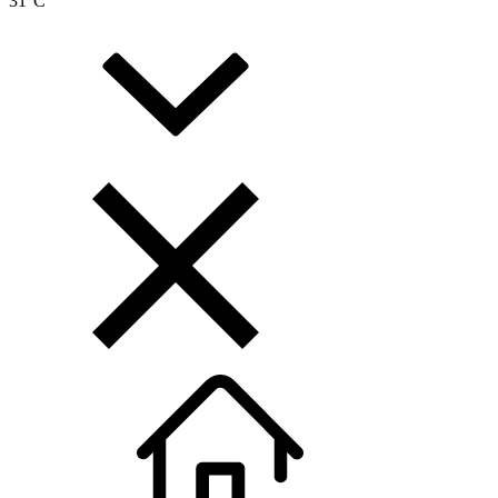
31
°C