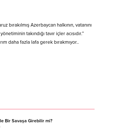
aruz bırakılmış Azerbaycan halkının, vatanını
netiminin takındığı tavır içler acısıdır.”
nırım daha fazla lafa gerek bırakmıyor..
 ile Bir Savaşa Girebilir mi?
5