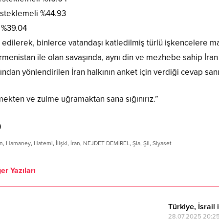
esteklemeli %44.93
ı %39.04
l edilerek, binlerce vatandaşı katledilmiş türlü işkencelere m
rmenistan ile olan savaşında, aynı din ve mezhebe sahip İran yö
afından yönlendirilen İran halkının anket için verdiği cevap sa
mekten ve zulme uğramaktan sana sığınırız.”
a
n
,
Hamaney
,
Hatemi
,
İlişki
,
İran
,
NEJDET DEMİREL
,
Şia
,
Şii
,
Siyaset
er Yazıları
Türkiye, İsrail
28.07.2025 20:2