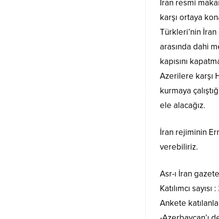
İran resmi makam
karşı ortaya kon
Türkleri’nin İran
arasında dahi me
kapısını kapatma
Azerilere karşı 
kurmaya çalıştığ
ele alacağız.
İran rejiminin Er
verebiliriz.
Asr-ı İran gazete
Katılımcı sayısı
Ankete katılanla
-Azerbaycan’ı d