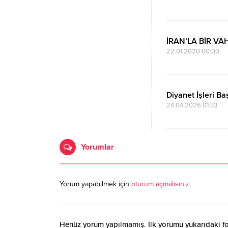
İRAN’LA BİR 
22.01.2020 00:00
Diyanet İşleri Ba
24.04.2026 01:33
Yorumlar
Yorum yapabilmek için
oturum açmalısınız
.
Henüz yorum yapılmamış. İlk yorumu yukarıdaki form