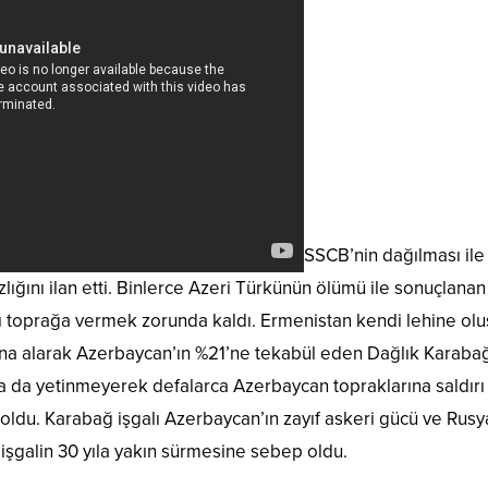
SSCB’nin dağılması ile
lığını ilan etti. Binlerce Azeri Türkünün ölümü ile sonuçlanan
ı toprağa vermek zorunda kaldı. Ermenistan kendi lehine olu
na alarak Azerbaycan’ın %21’ne tekabül eden Dağlık Karabağ’
 da yetinmeyerek defalarca Azerbaycan topraklarına saldırı d
du. Karabağ işgalı Azerbaycan’ın zayıf askeri gücü ve Rusya d
işgalin 30 yıla yakın sürmesine sebep oldu.