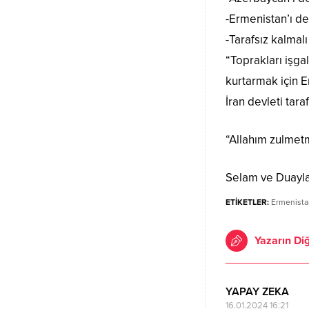
-Ermenistan’ı d
-Tarafsız kalmal
“Toprakları işga
kurtarmak için E
İran devleti tar
“Allahım zulmet
Selam ve Duayl
ETİKETLER:
Ermenista
Yazarın Diğ
YAPAY ZEKA
16.01.2024 16:21