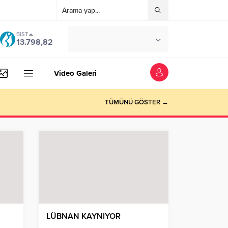
BIST
°C
İSTANBUL
13.798,82
AÇIK
Video Galeri
TÜMÜNÜ GÖSTER →
LÜBNAN KAYNIYOR