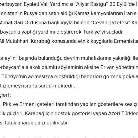
zerbaycan Eyaleti Vali Yardımcısı “Aliyar Rastgu” 29 Eylül’de İ
nistan’ın Rusya’dan satın aldığı Kamaz kamyonlarının İran sı
 Muhafızları Ordusuna bağlılığıyla bilinen “Cevan gazetesi” Ka
baycan’a yaptığı yardımı eleştirerek Türkiye’yi suçladı.
çi Ali Mutahhari: Karabağ konusunda etnik kaygılarla Ermenistan
aney’in” başında bulunduğu devrim muhafızlarına yakınlığı ile
erbaycan’la alakalı olumlu söyleminin aksine Erivan yönetimi
in Türkiye’nin acımasızca eleştirildiği haberleri görmek pekala
et izlemeyi ısrarla sürdürmektedir.
leri :
e, Pkk ve Ermeni çeteleri tarafından yapılan gösterilere ses ç
nlik güçleri, Karabağ için destek gösterisi yapan Azeri Türkle
işi tutuklanarak darp edilmiştir.