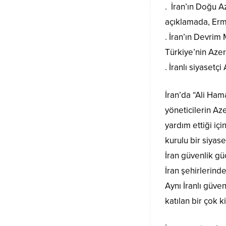
. İran’ın Doğu A
açıklamada, Erme
. İran’ın Devrim
Türkiye’nin Azer
. İranlı siyaset
İran’da “Ali Ham
yöneticilerin Az
yardım ettiği iç
kurulu bir siyas
İran güvenlik güç
İran şehirlerind
Aynı İranlı güve
katılan bir çok k