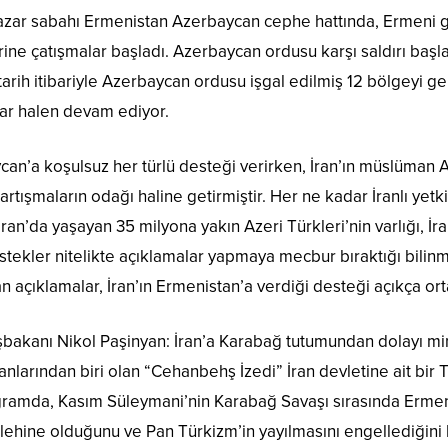
azar sabahı Ermenistan Azerbaycan cephe hattında, Ermeni gü
ine çatışmalar başladı. Azerbaycan ordusu karşı saldırı başlat
tarih itibariyle Azerbaycan ordusu işgal edilmiş 12 bölgeyi ger
lar halen devam ediyor.
an’a koşulsuz her türlü desteği verirken, İran’ın müslüman 
 tartışmaların odağı haline getirmiştir. Her ne kadar İranlı yet
an’da yaşayan 35 milyona yakın Azeri Türkleri’nin varlığı, İranl
tekler nitelikte açıklamalar yapmaya mecbur bıraktığı bilinme
an açıklamalar, İran’ın Ermenistan’a verdiği desteği açıkça o
bakanı Nikol Paşinyan: İran’a Karabağ tutumundan dolayı min
anlarından biri olan “Cehanbehş İzedi” İran devletine ait bir T
ogramda, Kasım Süleymani’nin Karabağ Savaşı sırasında Ermenil
 lehine olduğunu ve Pan Türkizm’in yayılmasını engellediğini b