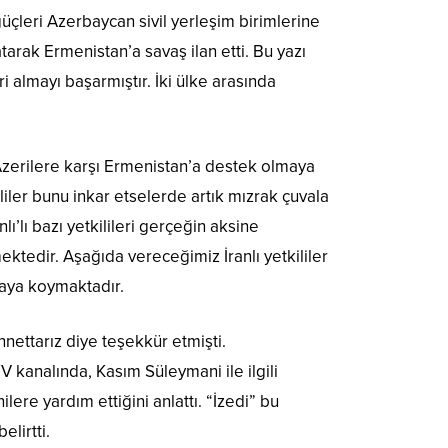
çleri Azerbaycan sivil yerleşim birimlerine
arak Ermenistan’a savaş ilan etti. Bu yazı
i almayı başarmıştır. İki ülke arasında
Azerilere karşı Ermenistan’a destek olmaya
kililer bunu inkar etselerde artık mızrak çuvala
ı’lı bazı yetkilileri gerçeğin aksine
ktedir. Aşağıda vereceğimiz İranlı yetkililer
rtaya koymaktadır.
nettarız diye teşekkür etmişti.
V kanalında, Kasım Süleymani ile ilgili
ere yardım ettiğini anlattı. “İzedi” bu
elirtti.