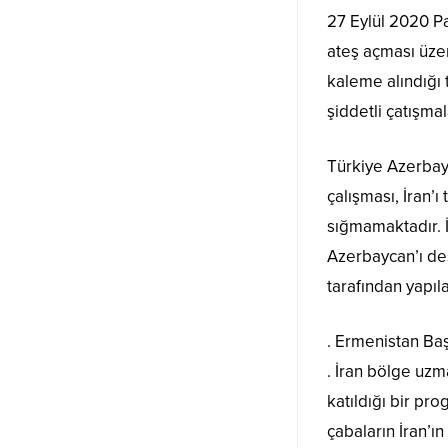
27 Eylül 2020 P
ateş açması üzer
kaleme alındığı 
şiddetli çatışma
Türkiye Azerbayc
çalışması, İran’ı
sığmamaktadır. İr
Azerbaycan’ı des
tarafından yapıl
. Ermenistan Baş
. İran bölge uzm
katıldığı bir pr
çabaların İran’ın