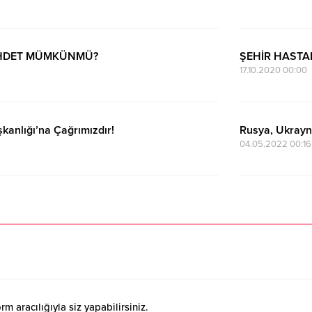
VAHDET MÜMKÜNMÜ?
ŞEHİR HASTA
17.10.2020 00:00
şkanlığı’na Çağrımızdır!
Rusya, Ukrayna
04.05.2022 00:16
 aracılığıyla siz yapabilirsiniz.