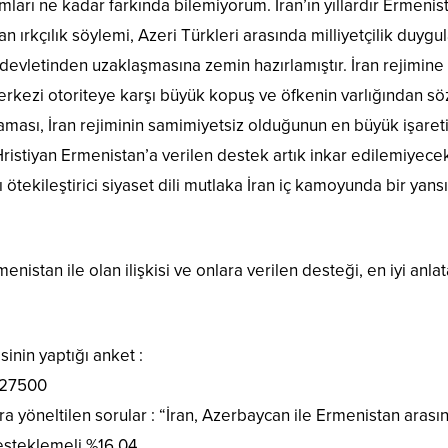
ları ne kadar farkında bilemiyorum. İran’ın yıllardır Ermenis
an ırkçılık söylemi, Azeri Türkleri arasında milliyetçilik duyg
 devletinden uzaklaşmasına zemin hazırlamıştır. İran rejimine ba
rkezi otoriteye karşı büyük kopuş ve öfkenin varlığından söz e
ması, İran rejiminin samimiyetsiz olduğunun en büyük işaretidi
Hristiyan Ermenistan’a verilen destek artık inkar edilemiyecek 
ı ötekileştirici siyaset dili mutlaka İran iç kamoyunda bir yan
menistan ile olan ilişkisi ve onlara verilen desteği, en iyi an
sinin yaptığı anket :
 : 27500
ra yöneltilen sorular : “İran, Azerbaycan ile Ermenistan ara
esteklemeli %16.04