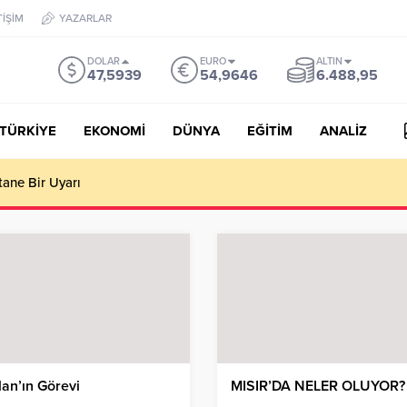
TİŞİM
YAZARLAR
DOLAR
EURO
ALTIN
47,5939
54,9646
6.488,95
TÜRKİYE
EKONOMİ
DÜNYA
EĞİTİM
ANALİZ
tane Bir Uyarı
an’ın Görevi
MISIR’DA NELER OLUYOR?