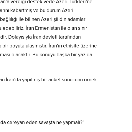
tan’a verdiği destek vede Azeri Türkleri’ne
ularını kabartmış ve bu durum Azeri
ğlılığı ile bilinen Azeri şii din adamları
debiliriz. İran Ermenistan ile olan sınır
r. Dolayısıyla İran devleti tarafından
bir boyuta ulaşmıştır. İran’ın etnisite üzerine
sıması olacaktır. Bu konuyu başka bir yazıda
latan İran’da yapılmış bir anket sonucunu örnek
sında cereyan eden savaşta ne yapmalı?”