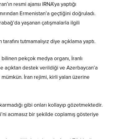
ran’ın resmi ajansı IRNA’ya yaptığı
nırından Ermenistan’a geçtiğini doğruladı.
rabağ’da yaşanan çatışmalarla ilgili
 tarafını tutmamalıyız diye açıklama yaptı.
 bilinen pekçok medya organı, İranlı
ne açıktan destek verildiği ve Azerbaycan’a
 mümkün. İran rejimi, kirli yalan üzerine
ıkarmadığı gibi onları kollayıp gözetmektedir.
ri’ni acımasız bir şekilde coplamış gösteriye