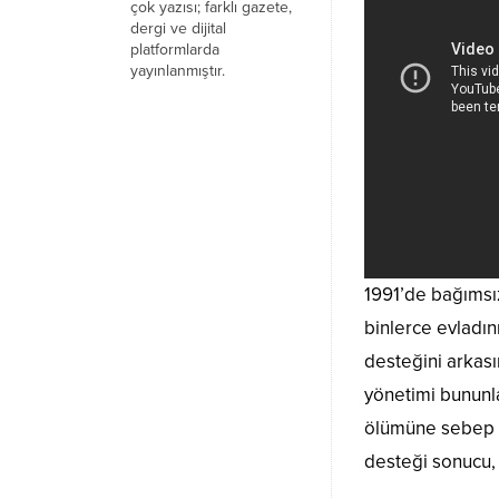
çok yazısı; farklı gazete,
dergi ve dijital
platformlarda
yayınlanmıştır.
1991’de bağımsız
binlerce evladın
desteğini arkası
yönetimi bununla
ölümüne sebep ol
desteği sonucu, 