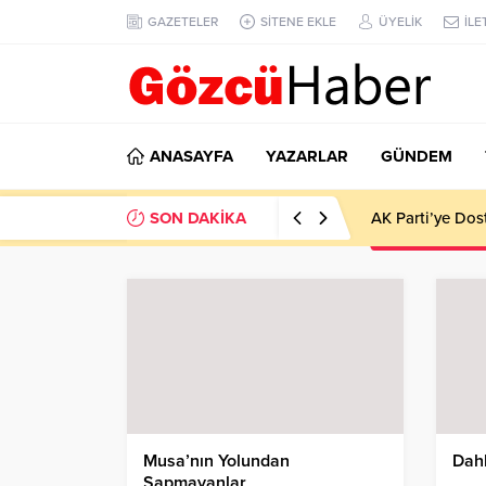
GAZETELER
SİTENE EKLE
ÜYELİK
İLE
ANASAYFA
YAZARLAR
GÜNDEM
SON DAKİKA
AK Parti’ye Dos
Musa’nın Yolundan
Dahl
Sapmayanlar