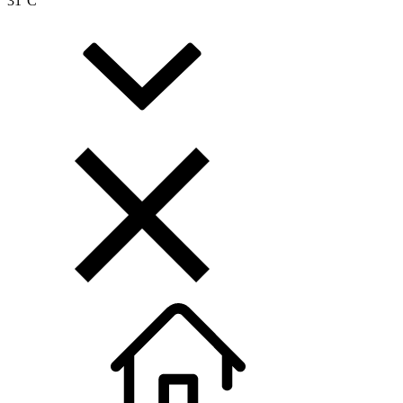
31
°C