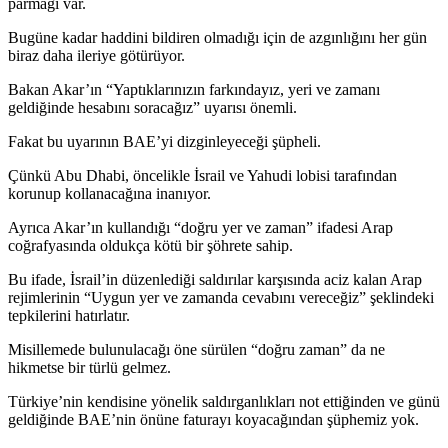
parmağı var.
Bugüne kadar haddini bildiren olmadığı için de azgınlığını her gün
biraz daha ileriye götürüyor.
Bakan Akar’ın “Yaptıklarınızın farkındayız, yeri ve zamanı
geldiğinde hesabını soracağız” uyarısı önemli.
Fakat bu uyarının BAE’yi dizginleyeceği şüpheli.
Çünkü Abu Dhabi, öncelikle İsrail ve Yahudi lobisi tarafından
korunup kollanacağına inanıyor.
Ayrıca Akar’ın kullandığı “doğru yer ve zaman” ifadesi Arap
coğrafyasında oldukça kötü bir şöhrete sahip.
Bu ifade, İsrail’in düzenlediği saldırılar karşısında aciz kalan Arap
rejimlerinin “Uygun yer ve zamanda cevabını vereceğiz” şeklindeki
tepkilerini hatırlatır.
Misillemede bulunulacağı öne sürülen “doğru zaman” da ne
hikmetse bir türlü gelmez.
Türkiye’nin kendisine yönelik saldırganlıkları not ettiğinden ve günü
geldiğinde BAE’nin önüne faturayı koyacağından şüphemiz yok.