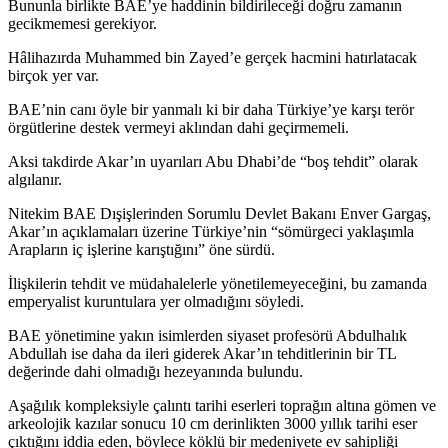
Bununla birlikte BAE’ye haddinin bildirileceği doğru zamanın
gecikmemesi gerekiyor.
Hâlihazırda Muhammed bin Zayed’e gerçek hacmini hatırlatacak
birçok yer var.
BAE’nin canı öyle bir yanmalı ki bir daha Türkiye’ye karşı terör
örgütlerine destek vermeyi aklından dahi geçirmemeli.
Aksi takdirde Akar’ın uyarıları Abu Dhabi’de “boş tehdit” olarak
algılanır.
Nitekim BAE Dışişlerinden Sorumlu Devlet Bakanı Enver Gargaş,
Akar’ın açıklamaları üzerine Türkiye’nin “sömürgeci yaklaşımla
Arapların iç işlerine karıştığını” öne sürdü.
İlişkilerin tehdit ve müdahalelerle yönetilemeyeceğini, bu zamanda
emperyalist kuruntulara yer olmadığını söyledi.
BAE yönetimine yakın isimlerden siyaset profesörü Abdulhalık
Abdullah ise daha da ileri giderek Akar’ın tehditlerinin bir TL
değerinde dahi olmadığı hezeyanında bulundu.
Aşağılık kompleksiyle çalıntı tarihi eserleri toprağın altına gömen ve
arkeolojik kazılar sonucu 10 cm derinlikten 3000 yıllık tarihi eser
çıktığını iddia eden, böylece köklü bir medeniyete ev sahipliği