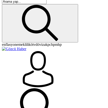
enflasyon
emeklilik
ötv
döviz
akp
chp
mhp