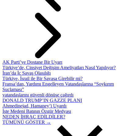
AK Parti’ye Dostane Bir Uyarı
Türkiye’de, Cinsiyet Değişim Ameliyatları Nasıl Yapılıyor?
İran’da İç Savaş Olasılığı
Türkiye, İsrail ile Bir Savaşa Girebilir mi?
Fransa’dan, Yardımı Engelleyen Vatandaşlarına “Soykırım
Suçlaması”
vatandaşlarını güvenli dönüşe çağırdı
DONALD TRUMP’IN GAZZE PLANI
Ahmedinejad, Hamaney’i Uyardı
İşte Medeni Batının Özgür Medyası
NEDEN İHRAÇ EDİLDİLER?
TÜMÜNÜ GÖSTER →