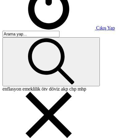
Çıkış Yap
enflasyon
emeklilik
ötv
döviz
akp
chp
mhp