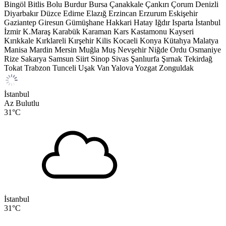
Bingöl
Bitlis
Bolu
Burdur
Bursa
Çanakkale
Çankırı
Çorum
Denizli
Diyarbakır
Düzce
Edirne
Elazığ
Erzincan
Erzurum
Eskişehir
Gaziantep
Giresun
Gümüşhane
Hakkari
Hatay
Iğdır
Isparta
İstanbul
İzmir
K.Maraş
Karabük
Karaman
Kars
Kastamonu
Kayseri
Kırıkkale
Kırklareli
Kırşehir
Kilis
Kocaeli
Konya
Kütahya
Malatya
Manisa
Mardin
Mersin
Muğla
Muş
Nevşehir
Niğde
Ordu
Osmaniye
Rize
Sakarya
Samsun
Siirt
Sinop
Sivas
Şanlıurfa
Şırnak
Tekirdağ
Tokat
Trabzon
Tunceli
Uşak
Van
Yalova
Yozgat
Zonguldak
İstanbul
Az Bulutlu
31
°C
İstanbul
31
°C