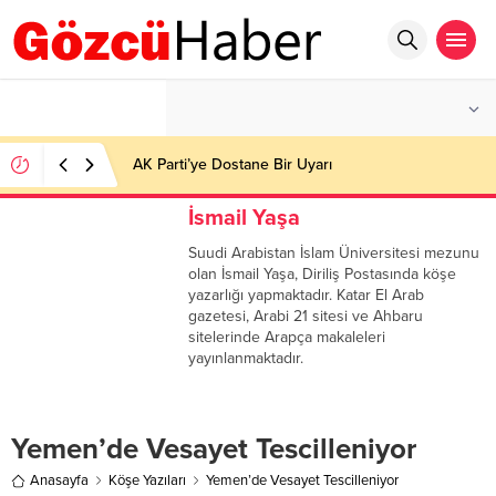
°C
İSTANBUL
PARÇALI BULUTLU
AK Parti’ye Dostane Bir Uyarı
İsmail Yaşa
Suudi Arabistan İslam Üniversitesi mezunu
olan İsmail Yaşa, Diriliş Postasında köşe
yazarlığı yapmaktadır. Katar El Arab
gazetesi, Arabi 21 sitesi ve Ahbaru
sitelerinde Arapça makaleleri
yayınlanmaktadır.
Yemen’de Vesayet Tescilleniyor
Anasayfa
Köşe Yazıları
Yemen’de Vesayet Tescilleniyor