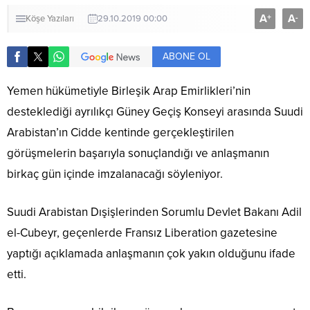
A
A
+
-
Köşe Yazıları
29.10.2019 00:00
ABONE OL
Yemen hükümetiyle Birleşik Arap Emirlikleri’nin
desteklediği ayrılıkçı Güney Geçiş Konseyi arasında Suudi
Arabistan’ın Cidde kentinde gerçekleştirilen
görüşmelerin başarıyla sonuçlandığı ve anlaşmanın
birkaç gün içinde imzalanacağı söyleniyor.
Suudi Arabistan Dışişlerinden Sorumlu Devlet Bakanı Adil
el-Cubeyr, geçenlerde Fransız Liberation gazetesine
yaptığı açıklamada anlaşmanın çok yakın olduğunu ifade
etti.